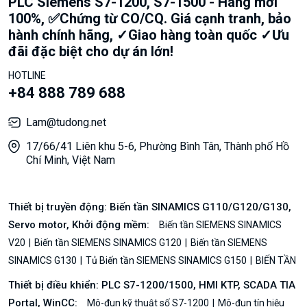
PLC Siemens S7-1200, S7-1500 - Hàng mới
100%, ✅Chứng từ CO/CQ. Giá cạnh tranh, bảo
hành chính hãng, ✓Giao hàng toàn quốc ✓Ưu
đãi đặc biệt cho dự án lớn!
HOTLINE
+84 888 789 688
Lam@tudong.net
17/66/41 Liên khu 5-6, Phường Bình Tân, Thành phố Hồ
Chí Minh, Việt Nam
Thiết bị truyền động: Biến tần SINAMICS G110/G120/G130,
Servo motor, Khởi động mềm:
Biến tần SIEMENS SINAMICS
V20
Biến tần SIEMENS SINAMICS G120
Biến tần SIEMENS
SINAMICS G130
Tủ Biến tần SIEMENS SINAMICS G150
BIẾN TẦN
Thiết bị điều khiển: PLC S7-1200/1500, HMI KTP, SCADA TIA
Portal, WinCC:
Mô-đun kỹ thuật số S7-1200
Mô-đun tín hiệu