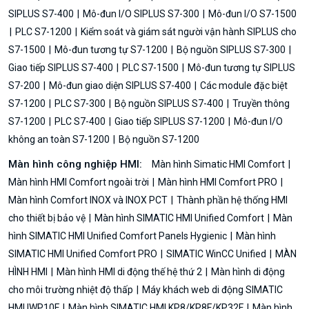
SIPLUS S7-400
Mô-đun I/O SIPLUS S7-300
Mô-đun I/O S7-1500
PLC S7-1200
Kiểm soát và giám sát người vận hành SIPLUS cho
S7-1500
Mô-đun tương tự S7-1200
Bộ nguồn SIPLUS S7-300
Giao tiếp SIPLUS S7-400
PLC S7-1500
Mô-đun tương tự SIPLUS
S7-200
Mô-đun giao diện SIPLUS S7-400
Các module đặc biệt
S7-1200
PLC S7-300
Bộ nguồn SIPLUS S7-400
Truyền thông
S7-1200
PLC S7-400
Giao tiếp SIPLUS S7-1200
Mô-đun I/O
không an toàn S7-1200
Bộ nguồn S7-1200
Màn hình công nghiệp HMI:
Màn hình Simatic HMI Comfort
Màn hình HMI Comfort ngoài trời
Màn hình HMI Comfort PRO
Màn hình Comfort INOX và INOX PCT
Thành phần hệ thống HMI
cho thiết bị bảo vệ
Màn hình SIMATIC HMI Unified Comfort
Màn
hình SIMATIC HMI Unified Comfort Panels Hygienic
Màn hình
SIMATIC HMI Unified Comfort PRO
SIMATIC WinCC Unified
MÀN
HÌNH HMI
Màn hình HMI di động thế hệ thứ 2
Màn hình di động
cho môi trường nhiệt độ thấp
Máy khách web di động SIMATIC
HMI IWP10F
Màn hình SIMATIC HMI KP8/KP8F/KP32F
Màn hình