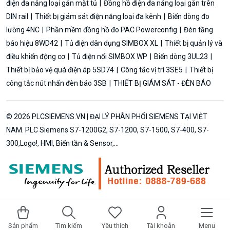
điện đa năng loại gắn mặt tủ
Đồng hồ điện đa năng loại gắn trên
DIN rail
Thiết bị giám sát điện năng loại đa kênh
Biến dòng đo
lường 4NC
Phần mềm đồng hồ đo PAC Powerconfig
Đèn tầng
báo hiệu 8WD42
Tủ điện dân dụng SIMBOX XL
Thiết bị quản lý và
điều khiển động cơ
Tủ điện nổi SIMBOX WP
Biến dòng 3UL23
Thiết bị bảo vệ quá điện áp 5SD74
Công tắc vị trí 3SE5
Thiết bị
công tắc nút nhấn đèn báo 3SB
THIẾT BỊ GIÁM SÁT - ĐÈN BÁO
© 2026 PLCSIEMENS.VN | ĐẠI LÝ PHÂN PHỐI SIEMENS TẠI VIỆT
NAM. PLC Siemens S7-1200G2, S7-1200, S7-1500, S7-400, S7-
300,Logo!, HMI, Biến tần & Sensor,...
Sản phẩm
Tìm kiếm
Yêu thích
Tài khoản
Menu