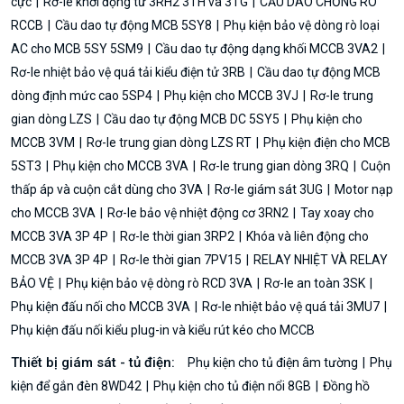
cực
Rơ-le khởi động từ 3RH2 3TH và 3TG
CẦU DAO CHỐNG RÒ
RCCB
Cầu dao tự động MCB 5SY8
Phụ kiện bảo vệ dòng rò loại
AC cho MCB 5SY 5SM9
Cầu dao tự động dạng khối MCCB 3VA2
Rơ-le nhiệt bảo vệ quá tải kiểu điện tử 3RB
Cầu dao tự động MCB
dòng định mức cao 5SP4
Phụ kiện cho MCCB 3VJ
Rơ-le trung
gian dòng LZS
Cầu dao tự động MCB DC 5SY5
Phụ kiện cho
MCCB 3VM
Rơ-le trung gian dòng LZS RT
Phụ kiện điện cho MCB
5ST3
Phụ kiện cho MCCB 3VA
Rơ-le trung gian dòng 3RQ
Cuộn
thấp áp và cuộn cắt dùng cho 3VA
Rơ-le giám sát 3UG
Motor nạp
cho MCCB 3VA
Rơ-le bảo vệ nhiệt động cơ 3RN2
Tay xoay cho
MCCB 3VA 3P 4P
Rơ-le thời gian 3RP2
Khóa và liên động cho
MCCB 3VA 3P 4P
Rơ-le thời gian 7PV15
RELAY NHIỆT VÀ RELAY
BẢO VỆ
Phụ kiện bảo vệ dòng rò RCD 3VA
Rơ-le an toàn 3SK
Phụ kiện đấu nối cho MCCB 3VA
Rơ-le nhiệt bảo vệ quá tải 3MU7
Phụ kiện đấu nối kiểu plug-in và kiểu rút kéo cho MCCB
Thiết bị giám sát - tủ điện:
Phụ kiện cho tủ điện âm tường
Phụ
kiện để gắn đèn 8WD42
Phụ kiện cho tủ điện nổi 8GB
Đồng hồ