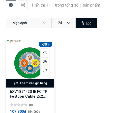
Hiển thị 1 - 1 trong tổng số 1 sản phẩm
Mặc định
24
Lọc
-30%
Thêm vào giỏ hàng
6XV1871-2S IE FC TP
Festoon Cable 2x2
sold by the m
(0)
107,800₫
154,000₫