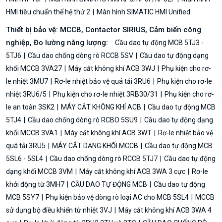
HMI tiêu chuẩn thế hệ thứ 2
Màn hình SIMATIC HMI Unified
Thiết bị bảo vệ: MCCB, Contactor SIRIUS, Cảm biến công
nghiệp, Đo lường năng lượng:
Cầu dao tự động MCB 5TJ3 -
5TJ6
Cầu dao chống dòng rò RCCB 5SV
Cầu dao tự động dạng
khối MCCB 3VA27
Máy cắt không khí ACB 3WJ
Phụ kiện cho rơ-
le nhiệt 3MU7
Rơ-le nhiệt bảo vệ quá tải 3RU6
Phụ kiện cho rơ-le
nhiệt 3RU6/5
Phụ kiện cho rơ-le nhiệt 3RB30/31
Phụ kiện cho rơ-
le an toàn 3SK2
MÁY CẮT KHÔNG KHÍ ACB
Cầu dao tự động MCB
5TJ4
Cầu dao chống dòng rò RCBO 5SU9
Cầu dao tự động dạng
khối MCCB 3VA1
Máy cắt không khí ACB 3WT
Rơ-le nhiệt bảo vệ
quá tải 3RU5
MÁY CẮT DẠNG KHỐI MCCB
Cầu dao tự động MCB
5SL6 - 5SL4
Cầu dao chống dòng rò RCCB 5TJ7
Cầu dao tự động
dạng khối MCCB 3VM
Máy cắt không khí ACB 3WA 3 cực
Rơ-le
khởi động từ 3MH7
CẦU DAO TỰ ĐỘNG MCB
Cầu dao tự động
MCB 5SY7
Phụ kiện bảo vệ dòng rò loại AC cho MCB 5SL4
MCCB
sử dụng bộ điều khiển từ nhiệt 3VJ
Máy cắt không khí ACB 3WA 4