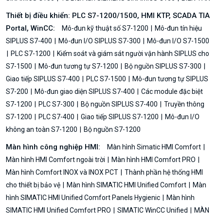
Thiết bị điều khiển: PLC S7-1200/1500, HMI KTP, SCADA TIA
Portal, WinCC:
Mô-đun kỹ thuật số S7-1200
Mô-đun tín hiệu
SIPLUS S7-400
Mô-đun I/O SIPLUS S7-300
Mô-đun I/O S7-1500
PLC S7-1200
Kiểm soát và giám sát người vận hành SIPLUS cho
S7-1500
Mô-đun tương tự S7-1200
Bộ nguồn SIPLUS S7-300
Giao tiếp SIPLUS S7-400
PLC S7-1500
Mô-đun tương tự SIPLUS
S7-200
Mô-đun giao diện SIPLUS S7-400
Các module đặc biệt
S7-1200
PLC S7-300
Bộ nguồn SIPLUS S7-400
Truyền thông
S7-1200
PLC S7-400
Giao tiếp SIPLUS S7-1200
Mô-đun I/O
không an toàn S7-1200
Bộ nguồn S7-1200
Màn hình công nghiệp HMI:
Màn hình Simatic HMI Comfort
Màn hình HMI Comfort ngoài trời
Màn hình HMI Comfort PRO
Màn hình Comfort INOX và INOX PCT
Thành phần hệ thống HMI
cho thiết bị bảo vệ
Màn hình SIMATIC HMI Unified Comfort
Màn
hình SIMATIC HMI Unified Comfort Panels Hygienic
Màn hình
SIMATIC HMI Unified Comfort PRO
SIMATIC WinCC Unified
MÀN