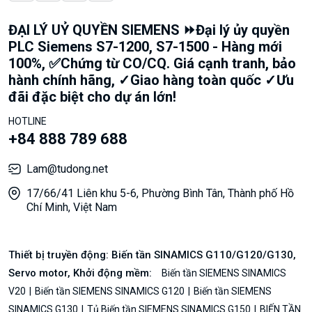
ĐẠI LÝ UỶ QUYỀN SIEMENS ⏩Đại lý ủy quyền
PLC Siemens S7-1200, S7-1500 - Hàng mới
100%, ✅Chứng từ CO/CQ. Giá cạnh tranh, bảo
hành chính hãng, ✓Giao hàng toàn quốc ✓Ưu
đãi đặc biệt cho dự án lớn!
HOTLINE
+84 888 789 688
Lam@tudong.net
17/66/41 Liên khu 5-6, Phường Bình Tân, Thành phố Hồ
Chí Minh, Việt Nam
Thiết bị truyền động: Biến tần SINAMICS G110/G120/G130,
Servo motor, Khởi động mềm:
Biến tần SIEMENS SINAMICS
V20
Biến tần SIEMENS SINAMICS G120
Biến tần SIEMENS
SINAMICS G130
Tủ Biến tần SIEMENS SINAMICS G150
BIẾN TẦN