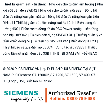
Thiết bị giám sát - tủ điện:
Phụ kiện cho tủ điện âm tường
Phụ
kiện để gắn đèn 8WD42
Phụ kiện cho tủ điện nổi 8GB
Đồng hồ
điện đa năng loại gắn mặt tủ
Đồng hồ điện đa năng loại gắn trên
DIN rail
Thiết bị giám sát điện năng loại đa kênh
Biến dòng đo
lường 4NC
Phần mềm đồng hồ đo PAC Powerconfig
Đèn tầng
báo hiệu 8WD42
Tủ điện dân dụng SIMBOX XL
Thiết bị quản lý và
điều khiển động cơ
Tủ điện nổi SIMBOX WP
Biến dòng 3UL23
Thiết bị bảo vệ quá điện áp 5SD74
Công tắc vị trí 3SE5
Thiết bị
công tắc nút nhấn đèn báo 3SB
THIẾT BỊ GIÁM SÁT - ĐÈN BÁO
© 2026 PLCSIEMENS.VN | ĐẠI LÝ PHÂN PHỐI SIEMENS TẠI VIỆT
NAM. PLC Siemens S7-1200G2, S7-1200, S7-1500, S7-400, S7-
300,Logo!, HMI, Biến tần & Sensor,...