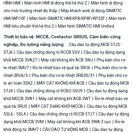
HÌNH HMI
Màn hình HMI di động thế hệ thứ 2
Màn hình di động
cho môi trường nhiệt độ thấp
Máy khách web di động SIMATIC
HMI IWP10F
Màn hình SIMATIC HMI KP8/KP8F/KP32F
Màn hình
HMI tiêu chuẩn thế hệ thứ 2
Màn hình SIMATIC HMI Unified
Thiết bị bảo vệ: MCCB, Contactor SIRIUS, Cảm biến công
nghiệp, Đo lường năng lượng:
Cầu dao tự động MCB 5TJ3 -
5TJ6
Cầu dao chống dòng rò RCCB 5SV
Cầu dao tự động dạng
khối MCCB 3VA27
Máy cắt không khí ACB 3WJ
Phụ kiện cho rơ-
le nhiệt 3MU7
Rơ-le nhiệt bảo vệ quá tải 3RU6
Phụ kiện cho rơ-le
nhiệt 3RU6/5
Phụ kiện cho rơ-le nhiệt 3RB30/31
Phụ kiện cho rơ-
le an toàn 3SK2
MÁY CẮT KHÔNG KHÍ ACB
Cầu dao tự động MCB
5TJ4
Cầu dao chống dòng rò RCBO 5SU9
Cầu dao tự động dạng
khối MCCB 3VA1
Máy cắt không khí ACB 3WT
Rơ-le nhiệt bảo vệ
quá tải 3RU5
MÁY CẮT DẠNG KHỐI MCCB
Cầu dao tự động MCB
5SL6 - 5SL4
Cầu dao chống dòng rò RCCB 5TJ7
Cầu dao tự động
dạng khối MCCB 3VM
Máy cắt không khí ACB 3WA 3 cực
Rơ-le
khởi động từ 3MH7
CẦU DAO TỰ ĐỘNG MCB
Cầu dao tự động