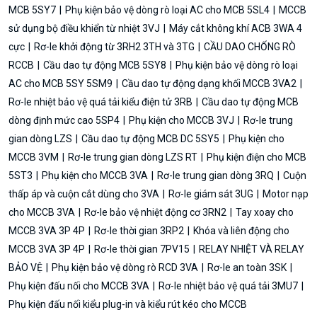
MCB 5SY7
Phụ kiện bảo vệ dòng rò loại AC cho MCB 5SL4
MCCB
sử dụng bộ điều khiển từ nhiệt 3VJ
Máy cắt không khí ACB 3WA 4
cực
Rơ-le khởi động từ 3RH2 3TH và 3TG
CẦU DAO CHỐNG RÒ
RCCB
Cầu dao tự động MCB 5SY8
Phụ kiện bảo vệ dòng rò loại
AC cho MCB 5SY 5SM9
Cầu dao tự động dạng khối MCCB 3VA2
Rơ-le nhiệt bảo vệ quá tải kiểu điện tử 3RB
Cầu dao tự động MCB
dòng định mức cao 5SP4
Phụ kiện cho MCCB 3VJ
Rơ-le trung
gian dòng LZS
Cầu dao tự động MCB DC 5SY5
Phụ kiện cho
MCCB 3VM
Rơ-le trung gian dòng LZS RT
Phụ kiện điện cho MCB
5ST3
Phụ kiện cho MCCB 3VA
Rơ-le trung gian dòng 3RQ
Cuộn
thấp áp và cuộn cắt dùng cho 3VA
Rơ-le giám sát 3UG
Motor nạp
cho MCCB 3VA
Rơ-le bảo vệ nhiệt động cơ 3RN2
Tay xoay cho
MCCB 3VA 3P 4P
Rơ-le thời gian 3RP2
Khóa và liên động cho
MCCB 3VA 3P 4P
Rơ-le thời gian 7PV15
RELAY NHIỆT VÀ RELAY
BẢO VỆ
Phụ kiện bảo vệ dòng rò RCD 3VA
Rơ-le an toàn 3SK
Phụ kiện đấu nối cho MCCB 3VA
Rơ-le nhiệt bảo vệ quá tải 3MU7
Phụ kiện đấu nối kiểu plug-in và kiểu rút kéo cho MCCB