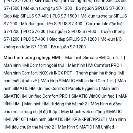
PLC S7-1200
Kiểm soát và giám sát người vận hành SIPLUS cho
S7-1500
Mô-đun tương tự S7-1200
Bộ nguồn SIPLUS S7-300
Giao tiếp SIPLUS S7-400
PLC S7-1500
Mô-đun tương tự SIPLUS
S7-200
Mô-đun giao diện SIPLUS S7-400
Các module đặc biệt
S7-1200
PLC S7-300
Bộ nguồn SIPLUS S7-400
Truyền thông
S7-1200
PLC S7-400
Giao tiếp SIPLUS S7-1200
Mô-đun I/O
không an toàn S7-1200
Bộ nguồn S7-1200
Màn hình công nghiệp HMI:
Màn hình Simatic HMI Comfort
Màn hình HMI Comfort ngoài trời
Màn hình HMI Comfort PRO
Màn hình Comfort INOX và INOX PCT
Thành phần hệ thống HMI
cho thiết bị bảo vệ
Màn hình SIMATIC HMI Unified Comfort
Màn
hình SIMATIC HMI Unified Comfort Panels Hygienic
Màn hình
SIMATIC HMI Unified Comfort PRO
SIMATIC WinCC Unified
MÀN
HÌNH HMI
Màn hình HMI di động thế hệ thứ 2
Màn hình di động
cho môi trường nhiệt độ thấp
Máy khách web di động SIMATIC
HMI IWP10F
Màn hình SIMATIC HMI KP8/KP8F/KP32F
Màn hình
HMI tiêu chuẩn thế hệ thứ 2
Màn hình SIMATIC HMI Unified