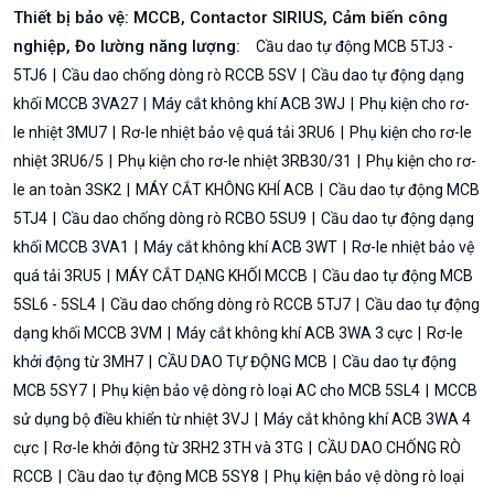
Thiết bị bảo vệ: MCCB, Contactor SIRIUS, Cảm biến công
nghiệp, Đo lường năng lượng:
Cầu dao tự động MCB 5TJ3 -
5TJ6
Cầu dao chống dòng rò RCCB 5SV
Cầu dao tự động dạng
khối MCCB 3VA27
Máy cắt không khí ACB 3WJ
Phụ kiện cho rơ-
le nhiệt 3MU7
Rơ-le nhiệt bảo vệ quá tải 3RU6
Phụ kiện cho rơ-le
nhiệt 3RU6/5
Phụ kiện cho rơ-le nhiệt 3RB30/31
Phụ kiện cho rơ-
le an toàn 3SK2
MÁY CẮT KHÔNG KHÍ ACB
Cầu dao tự động MCB
5TJ4
Cầu dao chống dòng rò RCBO 5SU9
Cầu dao tự động dạng
khối MCCB 3VA1
Máy cắt không khí ACB 3WT
Rơ-le nhiệt bảo vệ
quá tải 3RU5
MÁY CẮT DẠNG KHỐI MCCB
Cầu dao tự động MCB
5SL6 - 5SL4
Cầu dao chống dòng rò RCCB 5TJ7
Cầu dao tự động
dạng khối MCCB 3VM
Máy cắt không khí ACB 3WA 3 cực
Rơ-le
khởi động từ 3MH7
CẦU DAO TỰ ĐỘNG MCB
Cầu dao tự động
MCB 5SY7
Phụ kiện bảo vệ dòng rò loại AC cho MCB 5SL4
MCCB
sử dụng bộ điều khiển từ nhiệt 3VJ
Máy cắt không khí ACB 3WA 4
cực
Rơ-le khởi động từ 3RH2 3TH và 3TG
CẦU DAO CHỐNG RÒ
RCCB
Cầu dao tự động MCB 5SY8
Phụ kiện bảo vệ dòng rò loại