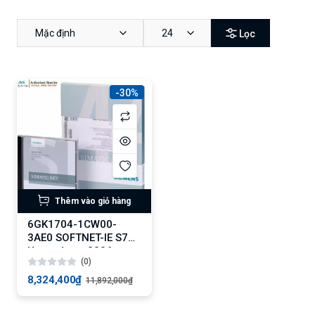
Mặc định
24
Lọc
-30%
Thêm vào giỏ hàng
6GK1704-1CW00-
3AE0 SOFTNET-IE S7
Upgrade >= 2006
(0)
8,324,400₫
11,892,000₫