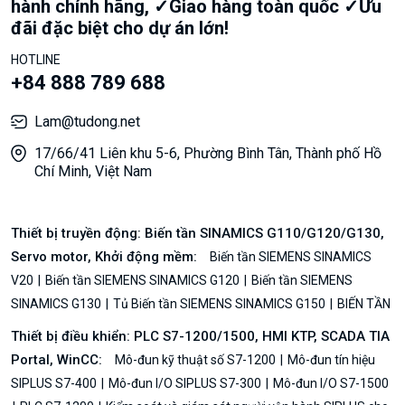
hành chính hãng, ✓Giao hàng toàn quốc ✓Ưu
đãi đặc biệt cho dự án lớn!
HOTLINE
+84 888 789 688
Lam@tudong.net
17/66/41 Liên khu 5-6, Phường Bình Tân, Thành phố Hồ
Chí Minh, Việt Nam
Thiết bị truyền động: Biến tần SINAMICS G110/G120/G130,
Servo motor, Khởi động mềm:
Biến tần SIEMENS SINAMICS
V20
Biến tần SIEMENS SINAMICS G120
Biến tần SIEMENS
SINAMICS G130
Tủ Biến tần SIEMENS SINAMICS G150
BIẾN TẦN
Thiết bị điều khiển: PLC S7-1200/1500, HMI KTP, SCADA TIA
Portal, WinCC:
Mô-đun kỹ thuật số S7-1200
Mô-đun tín hiệu
SIPLUS S7-400
Mô-đun I/O SIPLUS S7-300
Mô-đun I/O S7-1500