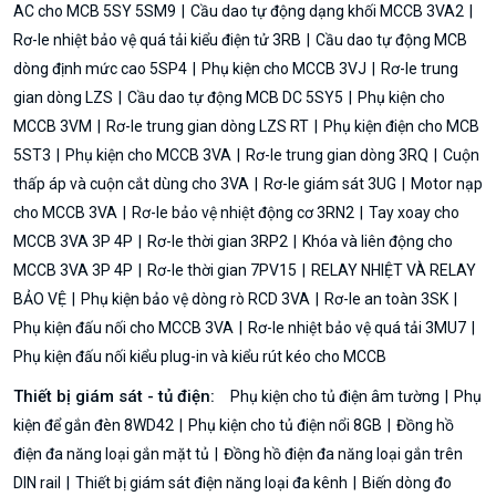
AC cho MCB 5SY 5SM9
Cầu dao tự động dạng khối MCCB 3VA2
Rơ-le nhiệt bảo vệ quá tải kiểu điện tử 3RB
Cầu dao tự động MCB
dòng định mức cao 5SP4
Phụ kiện cho MCCB 3VJ
Rơ-le trung
gian dòng LZS
Cầu dao tự động MCB DC 5SY5
Phụ kiện cho
MCCB 3VM
Rơ-le trung gian dòng LZS RT
Phụ kiện điện cho MCB
5ST3
Phụ kiện cho MCCB 3VA
Rơ-le trung gian dòng 3RQ
Cuộn
thấp áp và cuộn cắt dùng cho 3VA
Rơ-le giám sát 3UG
Motor nạp
cho MCCB 3VA
Rơ-le bảo vệ nhiệt động cơ 3RN2
Tay xoay cho
MCCB 3VA 3P 4P
Rơ-le thời gian 3RP2
Khóa và liên động cho
MCCB 3VA 3P 4P
Rơ-le thời gian 7PV15
RELAY NHIỆT VÀ RELAY
BẢO VỆ
Phụ kiện bảo vệ dòng rò RCD 3VA
Rơ-le an toàn 3SK
Phụ kiện đấu nối cho MCCB 3VA
Rơ-le nhiệt bảo vệ quá tải 3MU7
Phụ kiện đấu nối kiểu plug-in và kiểu rút kéo cho MCCB
Thiết bị giám sát - tủ điện:
Phụ kiện cho tủ điện âm tường
Phụ
kiện để gắn đèn 8WD42
Phụ kiện cho tủ điện nổi 8GB
Đồng hồ
điện đa năng loại gắn mặt tủ
Đồng hồ điện đa năng loại gắn trên
DIN rail
Thiết bị giám sát điện năng loại đa kênh
Biến dòng đo