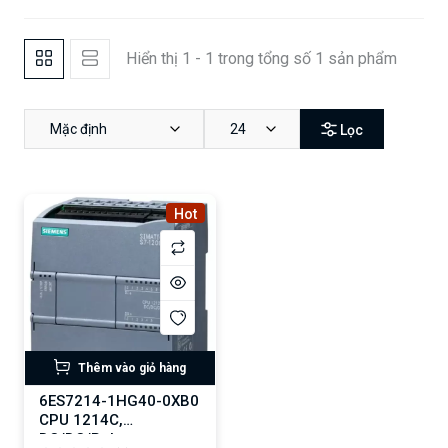
Hiển thị 1 - 1 trong tổng số 1 sản phẩm
Mặc định
24
Lọc
Hot
Thêm vào giỏ hàng
6ES7214-1HG40-0XB0
CPU 1214C,
DC/DC/Relay,