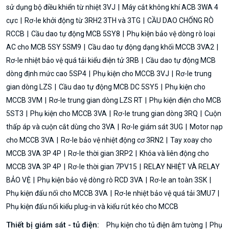
sử dụng bộ điều khiển từ nhiệt 3VJ
Máy cắt không khí ACB 3WA 4
cực
Rơ-le khởi động từ 3RH2 3TH và 3TG
CẦU DAO CHỐNG RÒ
RCCB
Cầu dao tự động MCB 5SY8
Phụ kiện bảo vệ dòng rò loại
AC cho MCB 5SY 5SM9
Cầu dao tự động dạng khối MCCB 3VA2
Rơ-le nhiệt bảo vệ quá tải kiểu điện tử 3RB
Cầu dao tự động MCB
dòng định mức cao 5SP4
Phụ kiện cho MCCB 3VJ
Rơ-le trung
gian dòng LZS
Cầu dao tự động MCB DC 5SY5
Phụ kiện cho
MCCB 3VM
Rơ-le trung gian dòng LZS RT
Phụ kiện điện cho MCB
5ST3
Phụ kiện cho MCCB 3VA
Rơ-le trung gian dòng 3RQ
Cuộn
thấp áp và cuộn cắt dùng cho 3VA
Rơ-le giám sát 3UG
Motor nạp
cho MCCB 3VA
Rơ-le bảo vệ nhiệt động cơ 3RN2
Tay xoay cho
MCCB 3VA 3P 4P
Rơ-le thời gian 3RP2
Khóa và liên động cho
MCCB 3VA 3P 4P
Rơ-le thời gian 7PV15
RELAY NHIỆT VÀ RELAY
BẢO VỆ
Phụ kiện bảo vệ dòng rò RCD 3VA
Rơ-le an toàn 3SK
Phụ kiện đấu nối cho MCCB 3VA
Rơ-le nhiệt bảo vệ quá tải 3MU7
Phụ kiện đấu nối kiểu plug-in và kiểu rút kéo cho MCCB
Thiết bị giám sát - tủ điện:
Phụ kiện cho tủ điện âm tường
Phụ