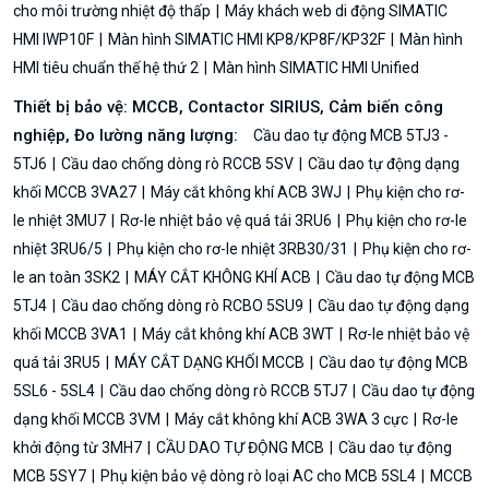
cho môi trường nhiệt độ thấp
Máy khách web di động SIMATIC
HMI IWP10F
Màn hình SIMATIC HMI KP8/KP8F/KP32F
Màn hình
HMI tiêu chuẩn thế hệ thứ 2
Màn hình SIMATIC HMI Unified
Thiết bị bảo vệ: MCCB, Contactor SIRIUS, Cảm biến công
nghiệp, Đo lường năng lượng:
Cầu dao tự động MCB 5TJ3 -
5TJ6
Cầu dao chống dòng rò RCCB 5SV
Cầu dao tự động dạng
khối MCCB 3VA27
Máy cắt không khí ACB 3WJ
Phụ kiện cho rơ-
le nhiệt 3MU7
Rơ-le nhiệt bảo vệ quá tải 3RU6
Phụ kiện cho rơ-le
nhiệt 3RU6/5
Phụ kiện cho rơ-le nhiệt 3RB30/31
Phụ kiện cho rơ-
le an toàn 3SK2
MÁY CẮT KHÔNG KHÍ ACB
Cầu dao tự động MCB
5TJ4
Cầu dao chống dòng rò RCBO 5SU9
Cầu dao tự động dạng
khối MCCB 3VA1
Máy cắt không khí ACB 3WT
Rơ-le nhiệt bảo vệ
quá tải 3RU5
MÁY CẮT DẠNG KHỐI MCCB
Cầu dao tự động MCB
5SL6 - 5SL4
Cầu dao chống dòng rò RCCB 5TJ7
Cầu dao tự động
dạng khối MCCB 3VM
Máy cắt không khí ACB 3WA 3 cực
Rơ-le
khởi động từ 3MH7
CẦU DAO TỰ ĐỘNG MCB
Cầu dao tự động
MCB 5SY7
Phụ kiện bảo vệ dòng rò loại AC cho MCB 5SL4
MCCB