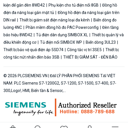
kiện để gắn đèn 8WD42
Phụ kiện cho tủ điện nổi 8GB
Đồng hồ
điện đa năng loại gắn mặt tủ
Đồng hồ điện đa năng loại gắn trên
DIN rail
Thiết bị giám sát điện năng loại đa kênh
Biến dòng đo
lường 4NC
Phần mềm đồng hồ đo PAC Powerconfig
Đèn tầng
báo hiệu 8WD42
Tủ điện dân dụng SIMBOX XL
Thiết bị quản lý và
điều khiển động cơ
Tủ điện nổi SIMBOX WP
Biến dòng 3UL23
Thiết bị bảo vệ quá điện áp 5SD74
Công tắc vị trí 3SE5
Thiết bị
công tắc nút nhấn đèn báo 3SB
THIẾT BỊ GIÁM SÁT - ĐÈN BÁO
© 2026 PLCSIEMENS.VN | ĐẠI LÝ PHÂN PHỐI SIEMENS TẠI VIỆT
NAM. PLC Siemens S7-1200G2, S7-1200, S7-1500, S7-400, S7-
300,Logo!, HMI, Biến tần & Sensor,...