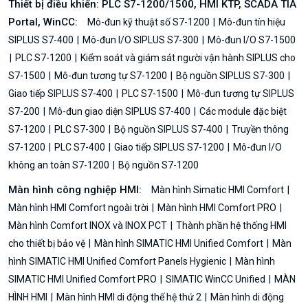
Thiết bị điều khiển: PLC S7-1200/1500, HMI KTP, SCADA TIA
Portal, WinCC:
Mô-đun kỹ thuật số S7-1200
Mô-đun tín hiệu
SIPLUS S7-400
Mô-đun I/O SIPLUS S7-300
Mô-đun I/O S7-1500
PLC S7-1200
Kiểm soát và giám sát người vận hành SIPLUS cho
S7-1500
Mô-đun tương tự S7-1200
Bộ nguồn SIPLUS S7-300
Giao tiếp SIPLUS S7-400
PLC S7-1500
Mô-đun tương tự SIPLUS
S7-200
Mô-đun giao diện SIPLUS S7-400
Các module đặc biệt
S7-1200
PLC S7-300
Bộ nguồn SIPLUS S7-400
Truyền thông
S7-1200
PLC S7-400
Giao tiếp SIPLUS S7-1200
Mô-đun I/O
không an toàn S7-1200
Bộ nguồn S7-1200
Màn hình công nghiệp HMI:
Màn hình Simatic HMI Comfort
Màn hình HMI Comfort ngoài trời
Màn hình HMI Comfort PRO
Màn hình Comfort INOX và INOX PCT
Thành phần hệ thống HMI
cho thiết bị bảo vệ
Màn hình SIMATIC HMI Unified Comfort
Màn
hình SIMATIC HMI Unified Comfort Panels Hygienic
Màn hình
SIMATIC HMI Unified Comfort PRO
SIMATIC WinCC Unified
MÀN
HÌNH HMI
Màn hình HMI di động thế hệ thứ 2
Màn hình di động