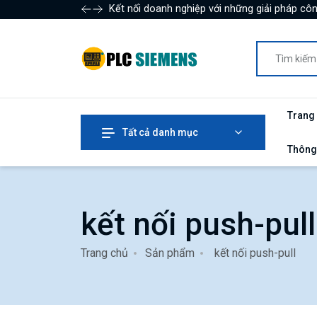
Kết nối doanh nghiệp với những giải pháp côn
Trang
Tất cả danh mục
Thông
kết nối push-pull
Trang chủ
Sản phẩm
kết nối push-pull