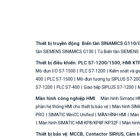
Thiết bị truyền động: Biến tần SINAMICS G110
tần SIEMENS SINAMICS G130
Tủ Biến tần SIEMENS
Thiết bị điều khiển: PLC S7-1200/1500, HMI KT
Mô-đun I/O S7-1500
PLC S7-1200
Kiểm soát và g
400
PLC S7-1500
Mô-đun tương tự SIPLUS S7-20
S7-1200
PLC S7-400
Giao tiếp SIPLUS S7-1200
M
Màn hình công nghiệp HMI:
Màn hình Simatic H
phần hệ thống HMI cho thiết bị bảo vệ
Màn hình SIMA
PRO
SIMATIC WinCC Unified
MÀN HÌNH HMI
Màn h
Màn hình SIMATIC HMI KP8/KP8F/KP32F
Màn hình 
Thiết bị bảo vệ: MCCB, Contactor SIRIUS, Cảm 