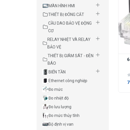
MÀN HÌNH HMI
THIẾT BỊ ĐÓNG CẮT
CẦU DAO BẢO VỆ ĐỘNG
CƠ
RELAY NHIỆT VÀ RELAY
BẢO VỆ
THIẾT BỊ GIÁM SÁT - ĐÈN
6
BÁO
BIẾN TẦN
Ethernet công nghiệp
7
Đo mức
Đo nhiệt độ
Đo lưu lượng
Đo mức thủy tĩnh
Bộ định vị van