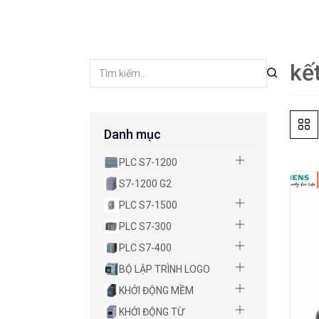
kế
Danh mục
PLC S7-1200
S7-1200 G2
PLC S7-1500
PLC S7-300
PLC S7-400
BỘ LẬP TRÌNH LOGO
KHỞI ĐỘNG MỀM
KHỞI ĐỘNG TỪ