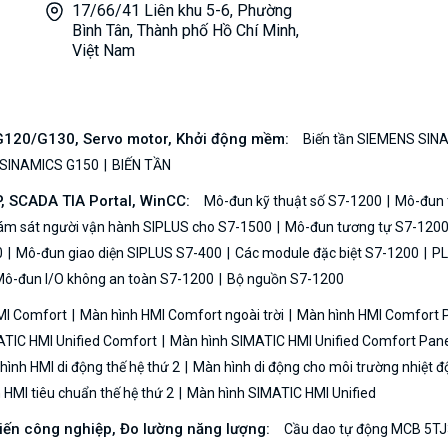
17/66/41 Liên khu 5-6, Phường
Bình Tân, Thành phố Hồ Chí Minh,
Việt Nam
/G120/G130, Servo motor, Khởi động mềm:
Biến tần SIEMENS SIN
 SINAMICS G150
BIẾN TẦN
P, SCADA TIA Portal, WinCC:
Mô-đun kỹ thuật số S7-1200
Mô-đun t
iám sát người vận hành SIPLUS cho S7-1500
Mô-đun tương tự S7-120
0
Mô-đun giao diện SIPLUS S7-400
Các module đặc biệt S7-1200
PL
ô-đun I/O không an toàn S7-1200
Bộ nguồn S7-1200
MI Comfort
Màn hình HMI Comfort ngoài trời
Màn hình HMI Comfort
TIC HMI Unified Comfort
Màn hình SIMATIC HMI Unified Comfort Pane
ình HMI di động thế hệ thứ 2
Màn hình di động cho môi trường nhiệt đ
HMI tiêu chuẩn thế hệ thứ 2
Màn hình SIMATIC HMI Unified
biến công nghiệp, Đo lường năng lượng:
Cầu dao tự động MCB 5TJ