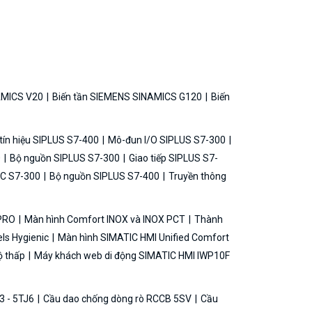
AMICS V20
Biến tần SIEMENS SINAMICS G120
Biến
ín hiệu SIPLUS S7-400
Mô-đun I/O SIPLUS S7-300
0
Bộ nguồn SIPLUS S7-300
Giao tiếp SIPLUS S7-
C S7-300
Bộ nguồn SIPLUS S7-400
Truyền thông
 PRO
Màn hình Comfort INOX và INOX PCT
Thành
ls Hygienic
Màn hình SIMATIC HMI Unified Comfort
ộ thấp
Máy khách web di động SIMATIC HMI IWP10F
3 - 5TJ6
Cầu dao chống dòng rò RCCB 5SV
Cầu