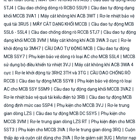
5TJ4
Cầu dao chống dòng rò RCBO 5SU9
Cầu dao tự động dạng
khối MCCB 3VA1
Máy cắt không khí ACB 3WT
Rơ-le nhiệt bảo vệ
quá tải 3RU5
MÁY CẮT DẠNG KHỐI MCCB
Cầu dao tự động MCB
5SL6 - 5SL4
Cầu dao chống dòng rò RCCB 5TJ7
Cầu dao tự động
dạng khối MCCB 3VM
Máy cắt không khí ACB 3WA 3 cực
Rơ-le
khởi động từ 3MH7
CẦU DAO TỰ ĐỘNG MCB
Cầu dao tự động
MCB 5SY7
Phụ kiện bảo vệ dòng rò loại AC cho MCB 5SL4
MCCB
sử dụng bộ điều khiển từ nhiệt 3VJ
Máy cắt không khí ACB 3WA 4
cực
Rơ-le khởi động từ 3RH2 3TH và 3TG
CẦU DAO CHỐNG RÒ
RCCB
Cầu dao tự động MCB 5SY8
Phụ kiện bảo vệ dòng rò loại
AC cho MCB 5SY 5SM9
Cầu dao tự động dạng khối MCCB 3VA2
Rơ-le nhiệt bảo vệ quá tải kiểu điện tử 3RB
Cầu dao tự động MCB
dòng định mức cao 5SP4
Phụ kiện cho MCCB 3VJ
Rơ-le trung
gian dòng LZS
Cầu dao tự động MCB DC 5SY5
Phụ kiện cho
MCCB 3VM
Rơ-le trung gian dòng LZS RT
Phụ kiện điện cho MCB
5ST3
Phụ kiện cho MCCB 3VA
Rơ-le trung gian dòng 3RQ
Cuộn
thấp áp và cuộn cắt dùng cho 3VA
Rơ-le giám sát 3UG
Motor nạp