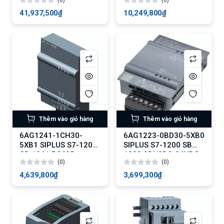
41,937,500₫
10,249,800₫
Thêm vào giỏ hàng
Thêm vào giỏ hàng
6AG1241-1CH30-
6AG1223-0BD30-5XB0
5XB1 SIPLUS S7-1200
SIPLUS S7-1200 SB
CB 1241 RS485
1223 2DI/2DQ 24VDC
(0)
(0)
4,639,800₫
3,699,300₫