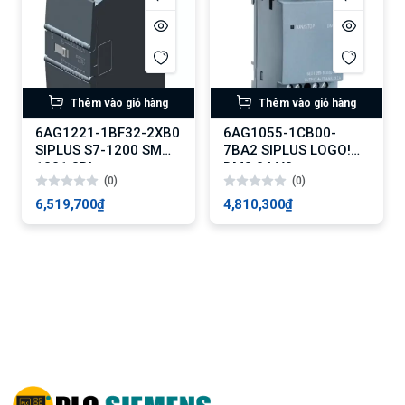
Thêm vào giỏ hàng
Thêm vào giỏ hàng
6AG1221-1BF32-2XB0
6AG1055-1CB00-
SIPLUS S7-1200 SM
7BA2 SIPLUS LOGO!
1221 8DI
DM8 24 V8
(0)
(0)
6,519,700₫
4,810,300₫