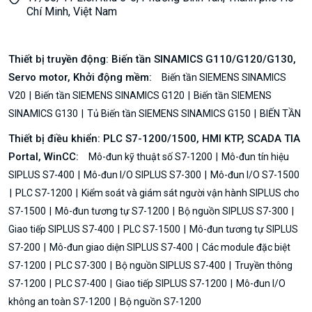
Chí Minh, Việt Nam
Thiết bị truyền động: Biến tần SINAMICS G110/G120/G130,
Servo motor, Khởi động mềm:
Biến tần SIEMENS SINAMICS
V20
Biến tần SIEMENS SINAMICS G120
Biến tần SIEMENS
SINAMICS G130
Tủ Biến tần SIEMENS SINAMICS G150
BIẾN TẦN
Thiết bị điều khiển: PLC S7-1200/1500, HMI KTP, SCADA TIA
Portal, WinCC:
Mô-đun kỹ thuật số S7-1200
Mô-đun tín hiệu
SIPLUS S7-400
Mô-đun I/O SIPLUS S7-300
Mô-đun I/O S7-1500
PLC S7-1200
Kiểm soát và giám sát người vận hành SIPLUS cho
S7-1500
Mô-đun tương tự S7-1200
Bộ nguồn SIPLUS S7-300
Giao tiếp SIPLUS S7-400
PLC S7-1500
Mô-đun tương tự SIPLUS
S7-200
Mô-đun giao diện SIPLUS S7-400
Các module đặc biệt
S7-1200
PLC S7-300
Bộ nguồn SIPLUS S7-400
Truyền thông
S7-1200
PLC S7-400
Giao tiếp SIPLUS S7-1200
Mô-đun I/O
không an toàn S7-1200
Bộ nguồn S7-1200