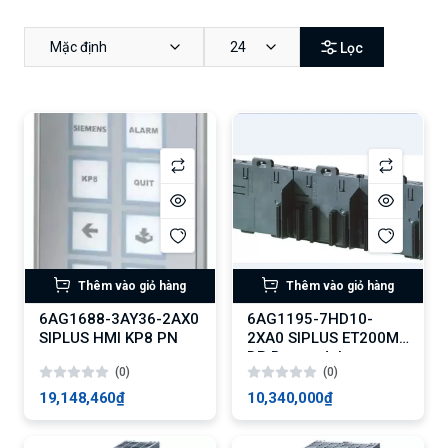
Mặc định
24
Lọc
Thêm vào giỏ hàng
Thêm vào giỏ hàng
6AG1688-3AY36-2AX0
6AG1195-7HD10-
SIPLUS HMI KP8 PN
2XA0 SIPLUS ET200M
DP Busmodul
(0)
(0)
19,148,460₫
10,340,000₫