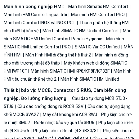
Màn hình công nghiệp HMI:
Màn hình Simatic HMI Comfort
Màn hình HMI Comfort ngoài trời
Màn hình HMI Comfort PRO
Màn hình Comfort INOX và INOX PCT
Thành phần hệ thống HMI
cho thiết bị bảo vệ
Màn hình SIMATIC HMI Unified Comfort
Màn
hình SIMATIC HMI Unified Comfort Panels Hygienic
Màn hình
SIMATIC HMI Unified Comfort PRO
SIMATIC WinCC Unified
MÀN
HÌNH HMI
Màn hình HMI di động thế hệ thứ 2
Màn hình di động
cho môi trường nhiệt độ thấp
Máy khách web di động SIMATIC
HMI IWP10F
Màn hình SIMATIC HMI KP8/KP8F/KP32F
Màn hình
HMI tiêu chuẩn thế hệ thứ 2
Màn hình SIMATIC HMI Unified
Thiết bị bảo vệ: MCCB, Contactor SIRIUS, Cảm biến công
nghiệp, Đo lường năng lượng:
Cầu dao tự động MCB 5TJ3 -
5TJ6
Cầu dao chống dòng rò RCCB 5SV
Cầu dao tự động dạng
khối MCCB 3VA27
Máy cắt không khí ACB 3WJ
Phụ kiện cho rơ-
le nhiệt 3MU7
Rơ-le nhiệt bảo vệ quá tải 3RU6
Phụ kiện cho rơ-le
nhiệt 3RU6/5
Phụ kiện cho rơ-le nhiệt 3RB30/31
Phụ kiện cho rơ-
le an toàn 3SK2
MÁY CẮT KHÔNG KHÍ ACB
Cầu dao tự động MCB