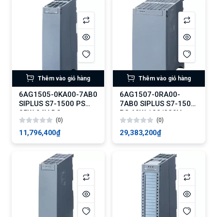
Thêm vào giỏ hàng
Thêm vào giỏ hàng
6AG1505-0KA00-7AB0
6AG1507-0RA00-
SIPLUS S7-1500 PS
7AB0 SIPLUS S7-1500
25W 24V DC
PS 60W 120/230V
(0)
(0)
AC/DC
11,796,400₫
29,383,200₫