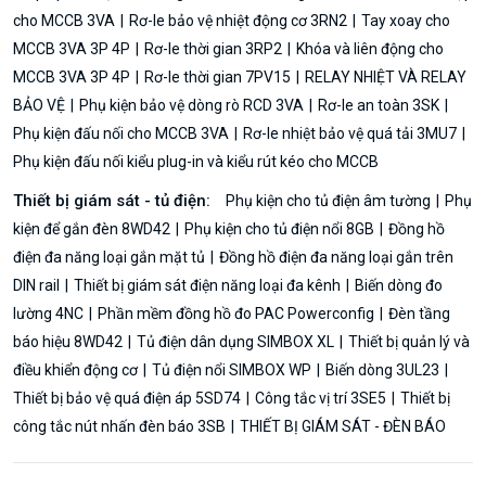
cho MCCB 3VA
Rơ-le bảo vệ nhiệt động cơ 3RN2
Tay xoay cho
MCCB 3VA 3P 4P
Rơ-le thời gian 3RP2
Khóa và liên động cho
MCCB 3VA 3P 4P
Rơ-le thời gian 7PV15
RELAY NHIỆT VÀ RELAY
BẢO VỆ
Phụ kiện bảo vệ dòng rò RCD 3VA
Rơ-le an toàn 3SK
Phụ kiện đấu nối cho MCCB 3VA
Rơ-le nhiệt bảo vệ quá tải 3MU7
Phụ kiện đấu nối kiểu plug-in và kiểu rút kéo cho MCCB
Thiết bị giám sát - tủ điện:
Phụ kiện cho tủ điện âm tường
Phụ
kiện để gắn đèn 8WD42
Phụ kiện cho tủ điện nổi 8GB
Đồng hồ
điện đa năng loại gắn mặt tủ
Đồng hồ điện đa năng loại gắn trên
DIN rail
Thiết bị giám sát điện năng loại đa kênh
Biến dòng đo
lường 4NC
Phần mềm đồng hồ đo PAC Powerconfig
Đèn tầng
báo hiệu 8WD42
Tủ điện dân dụng SIMBOX XL
Thiết bị quản lý và
điều khiển động cơ
Tủ điện nổi SIMBOX WP
Biến dòng 3UL23
Thiết bị bảo vệ quá điện áp 5SD74
Công tắc vị trí 3SE5
Thiết bị
công tắc nút nhấn đèn báo 3SB
THIẾT BỊ GIÁM SÁT - ĐÈN BÁO