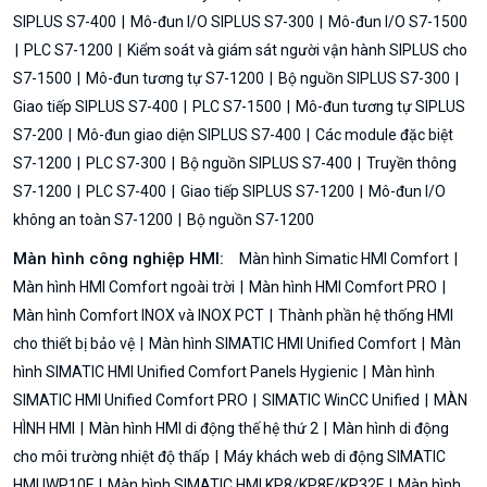
SIPLUS S7-400
Mô-đun I/O SIPLUS S7-300
Mô-đun I/O S7-1500
PLC S7-1200
Kiểm soát và giám sát người vận hành SIPLUS cho
S7-1500
Mô-đun tương tự S7-1200
Bộ nguồn SIPLUS S7-300
Giao tiếp SIPLUS S7-400
PLC S7-1500
Mô-đun tương tự SIPLUS
S7-200
Mô-đun giao diện SIPLUS S7-400
Các module đặc biệt
S7-1200
PLC S7-300
Bộ nguồn SIPLUS S7-400
Truyền thông
S7-1200
PLC S7-400
Giao tiếp SIPLUS S7-1200
Mô-đun I/O
không an toàn S7-1200
Bộ nguồn S7-1200
Màn hình công nghiệp HMI:
Màn hình Simatic HMI Comfort
Màn hình HMI Comfort ngoài trời
Màn hình HMI Comfort PRO
Màn hình Comfort INOX và INOX PCT
Thành phần hệ thống HMI
cho thiết bị bảo vệ
Màn hình SIMATIC HMI Unified Comfort
Màn
hình SIMATIC HMI Unified Comfort Panels Hygienic
Màn hình
SIMATIC HMI Unified Comfort PRO
SIMATIC WinCC Unified
MÀN
HÌNH HMI
Màn hình HMI di động thế hệ thứ 2
Màn hình di động
cho môi trường nhiệt độ thấp
Máy khách web di động SIMATIC
HMI IWP10F
Màn hình SIMATIC HMI KP8/KP8F/KP32F
Màn hình