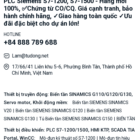
PLC Siemens S7-1200, S7-1500 - Hàng mới
100%, ✅Chứng từ CO/CQ. Giá cạnh tranh, bảo
hành chính hãng, ✓Giao hàng toàn quốc ✓Ưu
đãi đặc biệt cho dự án lớn!
HOTLINE
+84 888 789 688
Lam@tudong.net
17/66/41 Liên khu 5-6, Phường Bình Tân, Thành phố Hồ
Chí Minh, Việt Nam
Thiết bị truyền động: Biến tần SINAMICS G110/G120/G130,
Servo motor, Khởi động mềm:
Biến tần SIEMENS SINAMICS
V20
Biến tần SIEMENS SINAMICS G120
Biến tần SIEMENS
SINAMICS G130
Tủ Biến tần SIEMENS SINAMICS G150
BIẾN TẦN
Thiết bị điều khiển: PLC S7-1200/1500, HMI KTP, SCADA TIA
Portal, WinCC:
Mô-đun kỹ thuật số S7-1200
Mô-đun tín hiệu