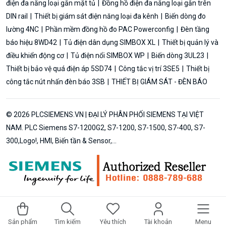
điện đa năng loại gắn mặt tủ
Đồng hồ điện đa năng loại gắn trên
DIN rail
Thiết bị giám sát điện năng loại đa kênh
Biến dòng đo
lường 4NC
Phần mềm đồng hồ đo PAC Powerconfig
Đèn tầng
báo hiệu 8WD42
Tủ điện dân dụng SIMBOX XL
Thiết bị quản lý và
điều khiển động cơ
Tủ điện nổi SIMBOX WP
Biến dòng 3UL23
Thiết bị bảo vệ quá điện áp 5SD74
Công tắc vị trí 3SE5
Thiết bị
công tắc nút nhấn đèn báo 3SB
THIẾT BỊ GIÁM SÁT - ĐÈN BÁO
© 2026 PLCSIEMENS.VN | ĐẠI LÝ PHÂN PHỐI SIEMENS TẠI VIỆT
NAM. PLC Siemens S7-1200G2, S7-1200, S7-1500, S7-400, S7-
300,Logo!, HMI, Biến tần & Sensor,...
Sản phẩm
Tìm kiếm
Yêu thích
Tài khoản
Menu