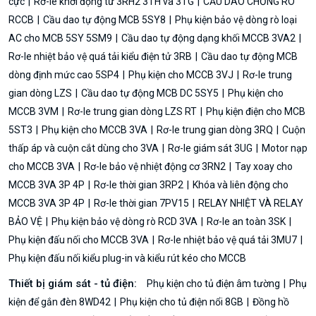
cực
Rơ-le khởi động từ 3RH2 3TH và 3TG
CẦU DAO CHỐNG RÒ
RCCB
Cầu dao tự động MCB 5SY8
Phụ kiện bảo vệ dòng rò loại
AC cho MCB 5SY 5SM9
Cầu dao tự động dạng khối MCCB 3VA2
Rơ-le nhiệt bảo vệ quá tải kiểu điện tử 3RB
Cầu dao tự động MCB
dòng định mức cao 5SP4
Phụ kiện cho MCCB 3VJ
Rơ-le trung
gian dòng LZS
Cầu dao tự động MCB DC 5SY5
Phụ kiện cho
MCCB 3VM
Rơ-le trung gian dòng LZS RT
Phụ kiện điện cho MCB
5ST3
Phụ kiện cho MCCB 3VA
Rơ-le trung gian dòng 3RQ
Cuộn
thấp áp và cuộn cắt dùng cho 3VA
Rơ-le giám sát 3UG
Motor nạp
cho MCCB 3VA
Rơ-le bảo vệ nhiệt động cơ 3RN2
Tay xoay cho
MCCB 3VA 3P 4P
Rơ-le thời gian 3RP2
Khóa và liên động cho
MCCB 3VA 3P 4P
Rơ-le thời gian 7PV15
RELAY NHIỆT VÀ RELAY
BẢO VỆ
Phụ kiện bảo vệ dòng rò RCD 3VA
Rơ-le an toàn 3SK
Phụ kiện đấu nối cho MCCB 3VA
Rơ-le nhiệt bảo vệ quá tải 3MU7
Phụ kiện đấu nối kiểu plug-in và kiểu rút kéo cho MCCB
Thiết bị giám sát - tủ điện:
Phụ kiện cho tủ điện âm tường
Phụ
kiện để gắn đèn 8WD42
Phụ kiện cho tủ điện nổi 8GB
Đồng hồ