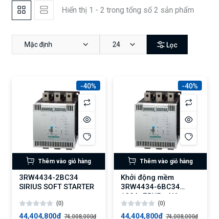
Hiển thị 1 - 2 trong tổng số 2 sản phẩm
Mặc định
24
Lọc
-40%
-40%
Thêm vào giỏ hàng
Thêm vào giỏ hàng
3RW4434-2BC34
Khởi động mềm
SIRIUS SOFT STARTER
3RW4434-6BC34
100A, 75HP - Nâng
(0)
(0)
cấp 3RW5534-6HA14
44,404,800₫
44,404,800₫
74,008,000₫
74,008,000₫