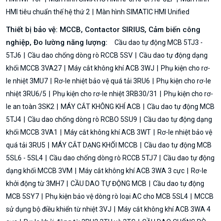
HMI tiêu chuẩn thế hệ thứ 2
Màn hình SIMATIC HMI Unified
Thiết bị bảo vệ: MCCB, Contactor SIRIUS, Cảm biến công
nghiệp, Đo lường năng lượng:
Cầu dao tự động MCB 5TJ3 -
5TJ6
Cầu dao chống dòng rò RCCB 5SV
Cầu dao tự động dạng
khối MCCB 3VA27
Máy cắt không khí ACB 3WJ
Phụ kiện cho rơ-
le nhiệt 3MU7
Rơ-le nhiệt bảo vệ quá tải 3RU6
Phụ kiện cho rơ-le
nhiệt 3RU6/5
Phụ kiện cho rơ-le nhiệt 3RB30/31
Phụ kiện cho rơ-
le an toàn 3SK2
MÁY CẮT KHÔNG KHÍ ACB
Cầu dao tự động MCB
5TJ4
Cầu dao chống dòng rò RCBO 5SU9
Cầu dao tự động dạng
khối MCCB 3VA1
Máy cắt không khí ACB 3WT
Rơ-le nhiệt bảo vệ
quá tải 3RU5
MÁY CẮT DẠNG KHỐI MCCB
Cầu dao tự động MCB
5SL6 - 5SL4
Cầu dao chống dòng rò RCCB 5TJ7
Cầu dao tự động
dạng khối MCCB 3VM
Máy cắt không khí ACB 3WA 3 cực
Rơ-le
khởi động từ 3MH7
CẦU DAO TỰ ĐỘNG MCB
Cầu dao tự động
MCB 5SY7
Phụ kiện bảo vệ dòng rò loại AC cho MCB 5SL4
MCCB
sử dụng bộ điều khiển từ nhiệt 3VJ
Máy cắt không khí ACB 3WA 4