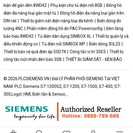
kiện để gắn đèn 8WD42
Phụ kiện cho tủ điện nổi 8GB
Đồng hồ
điện đa năng loại gắn mặt tủ
Đồng hồ điện đa năng loại gắn trên
DIN rail
Thiết bị giám sát điện năng loại đa kênh
Biến dòng đo
lường 4NC
Phần mềm đồng hồ đo PAC Powerconfig
Đèn tầng
báo hiệu 8WD42
Tủ điện dân dụng SIMBOX XL
Thiết bị quản lý và
điều khiển động cơ
Tủ điện nổi SIMBOX WP
Biến dòng 3UL23
Thiết bị bảo vệ quá điện áp 5SD74
Công tắc vị trí 3SE5
Thiết bị
công tắc nút nhấn đèn báo 3SB
THIẾT BỊ GIÁM SÁT - ĐÈN BÁO
© 2026 PLCSIEMENS.VN | ĐẠI LÝ PHÂN PHỐI SIEMENS TẠI VIỆT
NAM. PLC Siemens S7-1200G2, S7-1200, S7-1500, S7-400, S7-
300,Logo!, HMI, Biến tần & Sensor,...