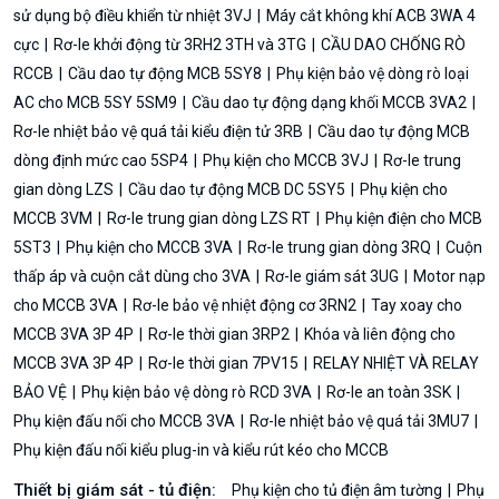
sử dụng bộ điều khiển từ nhiệt 3VJ
Máy cắt không khí ACB 3WA 4
cực
Rơ-le khởi động từ 3RH2 3TH và 3TG
CẦU DAO CHỐNG RÒ
RCCB
Cầu dao tự động MCB 5SY8
Phụ kiện bảo vệ dòng rò loại
AC cho MCB 5SY 5SM9
Cầu dao tự động dạng khối MCCB 3VA2
Rơ-le nhiệt bảo vệ quá tải kiểu điện tử 3RB
Cầu dao tự động MCB
dòng định mức cao 5SP4
Phụ kiện cho MCCB 3VJ
Rơ-le trung
gian dòng LZS
Cầu dao tự động MCB DC 5SY5
Phụ kiện cho
MCCB 3VM
Rơ-le trung gian dòng LZS RT
Phụ kiện điện cho MCB
5ST3
Phụ kiện cho MCCB 3VA
Rơ-le trung gian dòng 3RQ
Cuộn
thấp áp và cuộn cắt dùng cho 3VA
Rơ-le giám sát 3UG
Motor nạp
cho MCCB 3VA
Rơ-le bảo vệ nhiệt động cơ 3RN2
Tay xoay cho
MCCB 3VA 3P 4P
Rơ-le thời gian 3RP2
Khóa và liên động cho
MCCB 3VA 3P 4P
Rơ-le thời gian 7PV15
RELAY NHIỆT VÀ RELAY
BẢO VỆ
Phụ kiện bảo vệ dòng rò RCD 3VA
Rơ-le an toàn 3SK
Phụ kiện đấu nối cho MCCB 3VA
Rơ-le nhiệt bảo vệ quá tải 3MU7
Phụ kiện đấu nối kiểu plug-in và kiểu rút kéo cho MCCB
Thiết bị giám sát - tủ điện:
Phụ kiện cho tủ điện âm tường
Phụ