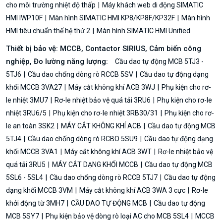
cho môi trường nhiệt độ thấp
Máy khách web di động SIMATIC
HMI IWP10F
Màn hình SIMATIC HMI KP8/KP8F/KP32F
Màn hình
HMI tiêu chuẩn thế hệ thứ 2
Màn hình SIMATIC HMI Unified
Thiết bị bảo vệ: MCCB, Contactor SIRIUS, Cảm biến công
nghiệp, Đo lường năng lượng:
Cầu dao tự động MCB 5TJ3 -
5TJ6
Cầu dao chống dòng rò RCCB 5SV
Cầu dao tự động dạng
khối MCCB 3VA27
Máy cắt không khí ACB 3WJ
Phụ kiện cho rơ-
le nhiệt 3MU7
Rơ-le nhiệt bảo vệ quá tải 3RU6
Phụ kiện cho rơ-le
nhiệt 3RU6/5
Phụ kiện cho rơ-le nhiệt 3RB30/31
Phụ kiện cho rơ-
le an toàn 3SK2
MÁY CẮT KHÔNG KHÍ ACB
Cầu dao tự động MCB
5TJ4
Cầu dao chống dòng rò RCBO 5SU9
Cầu dao tự động dạng
khối MCCB 3VA1
Máy cắt không khí ACB 3WT
Rơ-le nhiệt bảo vệ
quá tải 3RU5
MÁY CẮT DẠNG KHỐI MCCB
Cầu dao tự động MCB
5SL6 - 5SL4
Cầu dao chống dòng rò RCCB 5TJ7
Cầu dao tự động
dạng khối MCCB 3VM
Máy cắt không khí ACB 3WA 3 cực
Rơ-le
khởi động từ 3MH7
CẦU DAO TỰ ĐỘNG MCB
Cầu dao tự động
MCB 5SY7
Phụ kiện bảo vệ dòng rò loại AC cho MCB 5SL4
MCCB