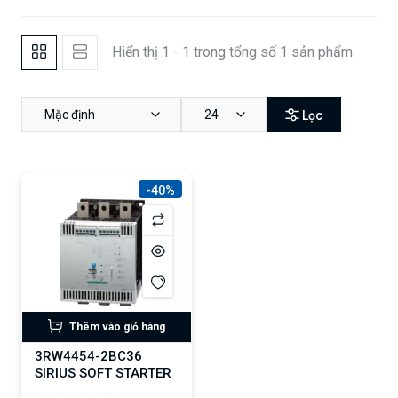
Hiển thị 1 - 1 trong tổng số 1 sản phẩm
Mặc định
24
Lọc
-40%
Thêm vào giỏ hàng
3RW4454-2BC36
SIRIUS SOFT STARTER