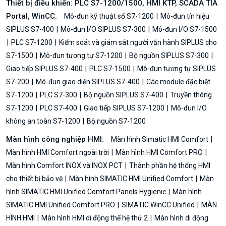
Thiết bị điều khiển: PLC S7-1200/1500, HMI KTP, SCADA TIA
Portal, WinCC:
Mô-đun kỹ thuật số S7-1200
Mô-đun tín hiệu
SIPLUS S7-400
Mô-đun I/O SIPLUS S7-300
Mô-đun I/O S7-1500
PLC S7-1200
Kiểm soát và giám sát người vận hành SIPLUS cho
S7-1500
Mô-đun tương tự S7-1200
Bộ nguồn SIPLUS S7-300
Giao tiếp SIPLUS S7-400
PLC S7-1500
Mô-đun tương tự SIPLUS
S7-200
Mô-đun giao diện SIPLUS S7-400
Các module đặc biệt
S7-1200
PLC S7-300
Bộ nguồn SIPLUS S7-400
Truyền thông
S7-1200
PLC S7-400
Giao tiếp SIPLUS S7-1200
Mô-đun I/O
không an toàn S7-1200
Bộ nguồn S7-1200
Màn hình công nghiệp HMI:
Màn hình Simatic HMI Comfort
Màn hình HMI Comfort ngoài trời
Màn hình HMI Comfort PRO
Màn hình Comfort INOX và INOX PCT
Thành phần hệ thống HMI
cho thiết bị bảo vệ
Màn hình SIMATIC HMI Unified Comfort
Màn
hình SIMATIC HMI Unified Comfort Panels Hygienic
Màn hình
SIMATIC HMI Unified Comfort PRO
SIMATIC WinCC Unified
MÀN
HÌNH HMI
Màn hình HMI di động thế hệ thứ 2
Màn hình di động