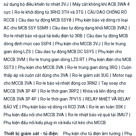
sử dụng bộ điều khiển từ nhiệt 3VJ
Máy cắt không khí ACB 3WA 4
cực
Rơ-le khởi động từ 3RH2 3TH và 3TG
CẦU DAO CHỐNG RÒ
RCCB
Cầu dao tự động MCB 5SY8
Phụ kiện bảo vệ dòng rò loại
AC cho MCB 5SY 5SM9
Cầu dao tự động dạng khối MCCB 3VA2
Rơ-le nhiệt bảo vệ quá tải kiểu điện tử 3RB
Cầu dao tự động MCB
dòng định mức cao 5SP4
Phụ kiện cho MCCB 3VJ
Rơ-le trung
gian dòng LZS
Cầu dao tự động MCB DC 5SY5
Phụ kiện cho
MCCB 3VM
Rơ-le trung gian dòng LZS RT
Phụ kiện điện cho MCB
5ST3
Phụ kiện cho MCCB 3VA
Rơ-le trung gian dòng 3RQ
Cuộn
thấp áp và cuộn cắt dùng cho 3VA
Rơ-le giám sát 3UG
Motor nạp
cho MCCB 3VA
Rơ-le bảo vệ nhiệt động cơ 3RN2
Tay xoay cho
MCCB 3VA 3P 4P
Rơ-le thời gian 3RP2
Khóa và liên động cho
MCCB 3VA 3P 4P
Rơ-le thời gian 7PV15
RELAY NHIỆT VÀ RELAY
BẢO VỆ
Phụ kiện bảo vệ dòng rò RCD 3VA
Rơ-le an toàn 3SK
Phụ kiện đấu nối cho MCCB 3VA
Rơ-le nhiệt bảo vệ quá tải 3MU7
Phụ kiện đấu nối kiểu plug-in và kiểu rút kéo cho MCCB
Thiết bị giám sát - tủ điện:
Phụ kiện cho tủ điện âm tường
Phụ