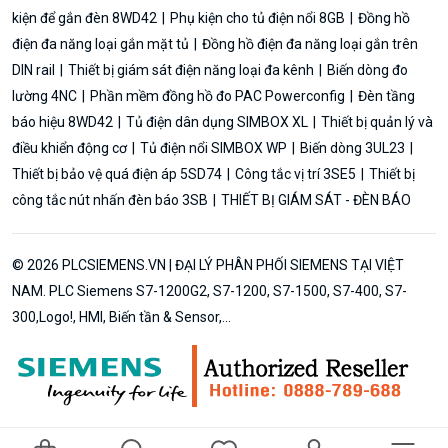
kiện để gắn đèn 8WD42
Phụ kiện cho tủ điện nổi 8GB
Đồng hồ
điện đa năng loại gắn mặt tủ
Đồng hồ điện đa năng loại gắn trên
DIN rail
Thiết bị giám sát điện năng loại đa kênh
Biến dòng đo
lường 4NC
Phần mềm đồng hồ đo PAC Powerconfig
Đèn tầng
báo hiệu 8WD42
Tủ điện dân dụng SIMBOX XL
Thiết bị quản lý và
điều khiển động cơ
Tủ điện nổi SIMBOX WP
Biến dòng 3UL23
Thiết bị bảo vệ quá điện áp 5SD74
Công tắc vị trí 3SE5
Thiết bị
công tắc nút nhấn đèn báo 3SB
THIẾT BỊ GIÁM SÁT - ĐÈN BÁO
© 2026 PLCSIEMENS.VN | ĐẠI LÝ PHÂN PHỐI SIEMENS TẠI VIỆT
NAM. PLC Siemens S7-1200G2, S7-1200, S7-1500, S7-400, S7-
300,Logo!, HMI, Biến tần & Sensor,...