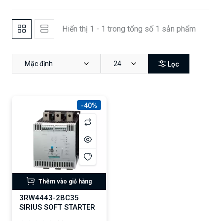
Hiển thị 1 - 1 trong tổng số 1 sản phẩm
Mặc định
24
Lọc
-40%
Thêm vào giỏ hàng
3RW4443-2BC35
SIRIUS SOFT STARTER