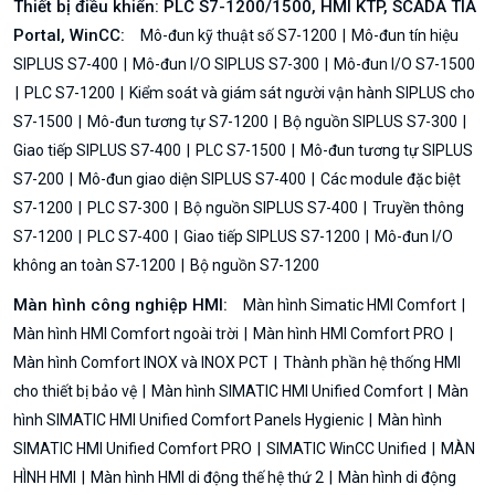
Thiết bị điều khiển: PLC S7-1200/1500, HMI KTP, SCADA TIA
Portal, WinCC:
Mô-đun kỹ thuật số S7-1200
Mô-đun tín hiệu
SIPLUS S7-400
Mô-đun I/O SIPLUS S7-300
Mô-đun I/O S7-1500
PLC S7-1200
Kiểm soát và giám sát người vận hành SIPLUS cho
S7-1500
Mô-đun tương tự S7-1200
Bộ nguồn SIPLUS S7-300
Giao tiếp SIPLUS S7-400
PLC S7-1500
Mô-đun tương tự SIPLUS
S7-200
Mô-đun giao diện SIPLUS S7-400
Các module đặc biệt
S7-1200
PLC S7-300
Bộ nguồn SIPLUS S7-400
Truyền thông
S7-1200
PLC S7-400
Giao tiếp SIPLUS S7-1200
Mô-đun I/O
không an toàn S7-1200
Bộ nguồn S7-1200
Màn hình công nghiệp HMI:
Màn hình Simatic HMI Comfort
Màn hình HMI Comfort ngoài trời
Màn hình HMI Comfort PRO
Màn hình Comfort INOX và INOX PCT
Thành phần hệ thống HMI
cho thiết bị bảo vệ
Màn hình SIMATIC HMI Unified Comfort
Màn
hình SIMATIC HMI Unified Comfort Panels Hygienic
Màn hình
SIMATIC HMI Unified Comfort PRO
SIMATIC WinCC Unified
MÀN
HÌNH HMI
Màn hình HMI di động thế hệ thứ 2
Màn hình di động