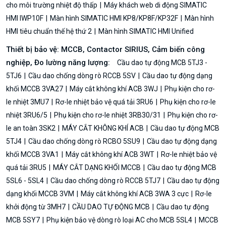
cho môi trường nhiệt độ thấp
Máy khách web di động SIMATIC
HMI IWP10F
Màn hình SIMATIC HMI KP8/KP8F/KP32F
Màn hình
HMI tiêu chuẩn thế hệ thứ 2
Màn hình SIMATIC HMI Unified
Thiết bị bảo vệ: MCCB, Contactor SIRIUS, Cảm biến công
nghiệp, Đo lường năng lượng:
Cầu dao tự động MCB 5TJ3 -
5TJ6
Cầu dao chống dòng rò RCCB 5SV
Cầu dao tự động dạng
khối MCCB 3VA27
Máy cắt không khí ACB 3WJ
Phụ kiện cho rơ-
le nhiệt 3MU7
Rơ-le nhiệt bảo vệ quá tải 3RU6
Phụ kiện cho rơ-le
nhiệt 3RU6/5
Phụ kiện cho rơ-le nhiệt 3RB30/31
Phụ kiện cho rơ-
le an toàn 3SK2
MÁY CẮT KHÔNG KHÍ ACB
Cầu dao tự động MCB
5TJ4
Cầu dao chống dòng rò RCBO 5SU9
Cầu dao tự động dạng
khối MCCB 3VA1
Máy cắt không khí ACB 3WT
Rơ-le nhiệt bảo vệ
quá tải 3RU5
MÁY CẮT DẠNG KHỐI MCCB
Cầu dao tự động MCB
5SL6 - 5SL4
Cầu dao chống dòng rò RCCB 5TJ7
Cầu dao tự động
dạng khối MCCB 3VM
Máy cắt không khí ACB 3WA 3 cực
Rơ-le
khởi động từ 3MH7
CẦU DAO TỰ ĐỘNG MCB
Cầu dao tự động
MCB 5SY7
Phụ kiện bảo vệ dòng rò loại AC cho MCB 5SL4
MCCB