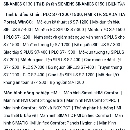
SINAMICS G130
Tủ Biến tần SIEMENS SINAMICS G150
BIẾN TẦN
Thiết bị điều khiển: PLC S7-1200/1500, HMI KTP, SCADA TIA
Portal, WinCC:
Mô-đun kỹ thuật số S7-1200
Mô-đun tín hiệu
SIPLUS S7-400
Mô-đun I/O SIPLUS S7-300
Mô-đun I/O S7-1500
PLC S7-1200
Kiểm soát và giám sát người vận hành SIPLUS cho
S7-1500
Mô-đun tương tự S7-1200
Bộ nguồn SIPLUS S7-300
Giao tiếp SIPLUS S7-400
PLC S7-1500
Mô-đun tương tự SIPLUS
S7-200
Mô-đun giao diện SIPLUS S7-400
Các module đặc biệt
S7-1200
PLC S7-300
Bộ nguồn SIPLUS S7-400
Truyền thông
S7-1200
PLC S7-400
Giao tiếp SIPLUS S7-1200
Mô-đun I/O
không an toàn S7-1200
Bộ nguồn S7-1200
Màn hình công nghiệp HMI:
Màn hình Simatic HMI Comfort
Màn hình HMI Comfort ngoài trời
Màn hình HMI Comfort PRO
Màn hình Comfort INOX và INOX PCT
Thành phần hệ thống HMI
cho thiết bị bảo vệ
Màn hình SIMATIC HMI Unified Comfort
Màn
hình SIMATIC HMI Unified Comfort Panels Hygienic
Màn hình