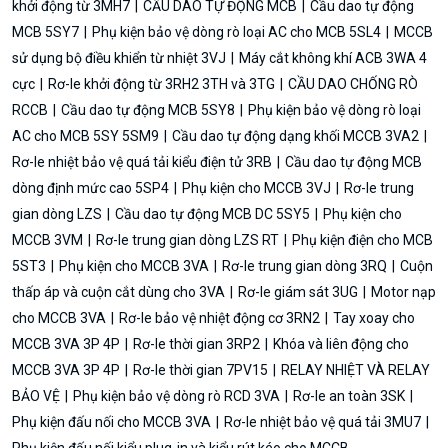
khởi động từ 3MH7
CẦU DAO TỰ ĐỘNG MCB
Cầu dao tự động
MCB 5SY7
Phụ kiện bảo vệ dòng rò loại AC cho MCB 5SL4
MCCB
sử dụng bộ điều khiển từ nhiệt 3VJ
Máy cắt không khí ACB 3WA 4
cực
Rơ-le khởi động từ 3RH2 3TH và 3TG
CẦU DAO CHỐNG RÒ
RCCB
Cầu dao tự động MCB 5SY8
Phụ kiện bảo vệ dòng rò loại
AC cho MCB 5SY 5SM9
Cầu dao tự động dạng khối MCCB 3VA2
Rơ-le nhiệt bảo vệ quá tải kiểu điện tử 3RB
Cầu dao tự động MCB
dòng định mức cao 5SP4
Phụ kiện cho MCCB 3VJ
Rơ-le trung
gian dòng LZS
Cầu dao tự động MCB DC 5SY5
Phụ kiện cho
MCCB 3VM
Rơ-le trung gian dòng LZS RT
Phụ kiện điện cho MCB
5ST3
Phụ kiện cho MCCB 3VA
Rơ-le trung gian dòng 3RQ
Cuộn
thấp áp và cuộn cắt dùng cho 3VA
Rơ-le giám sát 3UG
Motor nạp
cho MCCB 3VA
Rơ-le bảo vệ nhiệt động cơ 3RN2
Tay xoay cho
MCCB 3VA 3P 4P
Rơ-le thời gian 3RP2
Khóa và liên động cho
MCCB 3VA 3P 4P
Rơ-le thời gian 7PV15
RELAY NHIỆT VÀ RELAY
BẢO VỆ
Phụ kiện bảo vệ dòng rò RCD 3VA
Rơ-le an toàn 3SK
Phụ kiện đấu nối cho MCCB 3VA
Rơ-le nhiệt bảo vệ quá tải 3MU7
Phụ kiện đấu nối kiểu plug-in và kiểu rút kéo cho MCCB