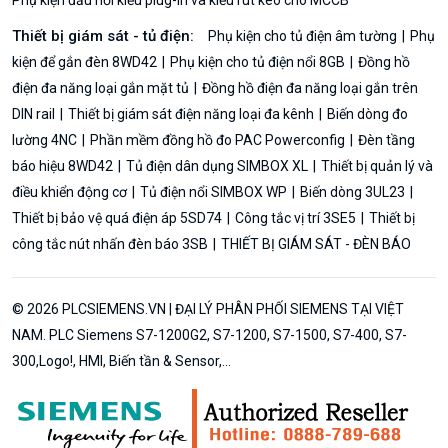
Thiết bị giám sát - tủ điện:
Phụ kiện cho tủ điện âm tường
Phụ
kiện để gắn đèn 8WD42
Phụ kiện cho tủ điện nổi 8GB
Đồng hồ
điện đa năng loại gắn mặt tủ
Đồng hồ điện đa năng loại gắn trên
DIN rail
Thiết bị giám sát điện năng loại đa kênh
Biến dòng đo
lường 4NC
Phần mềm đồng hồ đo PAC Powerconfig
Đèn tầng
báo hiệu 8WD42
Tủ điện dân dụng SIMBOX XL
Thiết bị quản lý và
điều khiển động cơ
Tủ điện nổi SIMBOX WP
Biến dòng 3UL23
Thiết bị bảo vệ quá điện áp 5SD74
Công tắc vị trí 3SE5
Thiết bị
công tắc nút nhấn đèn báo 3SB
THIẾT BỊ GIÁM SÁT - ĐÈN BÁO
© 2026 PLCSIEMENS.VN | ĐẠI LÝ PHÂN PHỐI SIEMENS TẠI VIỆT
NAM. PLC Siemens S7-1200G2, S7-1200, S7-1500, S7-400, S7-
300,Logo!, HMI, Biến tần & Sensor,...