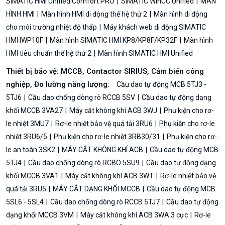
SIMATIC HMI Unified Comfort PRO
SIMATIC WinCC Unified
MÀN
HÌNH HMI
Màn hình HMI di động thế hệ thứ 2
Màn hình di động
cho môi trường nhiệt độ thấp
Máy khách web di động SIMATIC
HMI IWP10F
Màn hình SIMATIC HMI KP8/KP8F/KP32F
Màn hình
HMI tiêu chuẩn thế hệ thứ 2
Màn hình SIMATIC HMI Unified
Thiết bị bảo vệ: MCCB, Contactor SIRIUS, Cảm biến công
nghiệp, Đo lường năng lượng:
Cầu dao tự động MCB 5TJ3 -
5TJ6
Cầu dao chống dòng rò RCCB 5SV
Cầu dao tự động dạng
khối MCCB 3VA27
Máy cắt không khí ACB 3WJ
Phụ kiện cho rơ-
le nhiệt 3MU7
Rơ-le nhiệt bảo vệ quá tải 3RU6
Phụ kiện cho rơ-le
nhiệt 3RU6/5
Phụ kiện cho rơ-le nhiệt 3RB30/31
Phụ kiện cho rơ-
le an toàn 3SK2
MÁY CẮT KHÔNG KHÍ ACB
Cầu dao tự động MCB
5TJ4
Cầu dao chống dòng rò RCBO 5SU9
Cầu dao tự động dạng
khối MCCB 3VA1
Máy cắt không khí ACB 3WT
Rơ-le nhiệt bảo vệ
quá tải 3RU5
MÁY CẮT DẠNG KHỐI MCCB
Cầu dao tự động MCB
5SL6 - 5SL4
Cầu dao chống dòng rò RCCB 5TJ7
Cầu dao tự động
dạng khối MCCB 3VM
Máy cắt không khí ACB 3WA 3 cực
Rơ-le