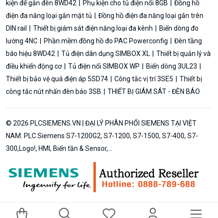
kiện để gắn đèn 8WD42
Phụ kiện cho tủ điện nổi 8GB
Đồng hồ
điện đa năng loại gắn mặt tủ
Đồng hồ điện đa năng loại gắn trên
DIN rail
Thiết bị giám sát điện năng loại đa kênh
Biến dòng đo
lường 4NC
Phần mềm đồng hồ đo PAC Powerconfig
Đèn tầng
báo hiệu 8WD42
Tủ điện dân dụng SIMBOX XL
Thiết bị quản lý và
điều khiển động cơ
Tủ điện nổi SIMBOX WP
Biến dòng 3UL23
Thiết bị bảo vệ quá điện áp 5SD74
Công tắc vị trí 3SE5
Thiết bị
công tắc nút nhấn đèn báo 3SB
THIẾT BỊ GIÁM SÁT - ĐÈN BÁO
© 2026 PLCSIEMENS.VN | ĐẠI LÝ PHÂN PHỐI SIEMENS TẠI VIỆT
NAM. PLC Siemens S7-1200G2, S7-1200, S7-1500, S7-400, S7-
300,Logo!, HMI, Biến tần & Sensor,...