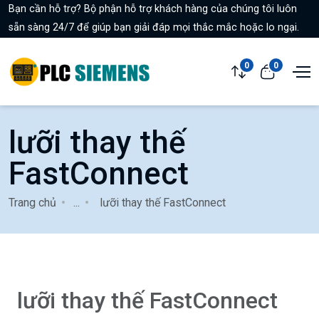
Bạn cần hỗ trợ? Bộ phận hỗ trợ khách hàng của chúng tôi luôn
sẵn sàng 24/7 để giúp bạn giải đáp mọi thắc mắc hoặc lo ngại.
0
0
lưỡi thay thế
FastConnect
Trang chủ
...
lưỡi thay thế FastConnect
lưỡi thay thế FastConnect