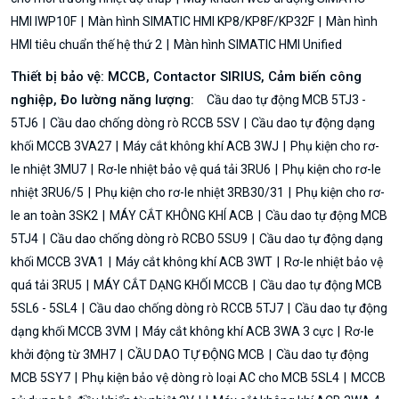
HMI IWP10F
Màn hình SIMATIC HMI KP8/KP8F/KP32F
Màn hình
HMI tiêu chuẩn thế hệ thứ 2
Màn hình SIMATIC HMI Unified
Thiết bị bảo vệ: MCCB, Contactor SIRIUS, Cảm biến công
nghiệp, Đo lường năng lượng:
Cầu dao tự động MCB 5TJ3 -
5TJ6
Cầu dao chống dòng rò RCCB 5SV
Cầu dao tự động dạng
khối MCCB 3VA27
Máy cắt không khí ACB 3WJ
Phụ kiện cho rơ-
le nhiệt 3MU7
Rơ-le nhiệt bảo vệ quá tải 3RU6
Phụ kiện cho rơ-le
nhiệt 3RU6/5
Phụ kiện cho rơ-le nhiệt 3RB30/31
Phụ kiện cho rơ-
le an toàn 3SK2
MÁY CẮT KHÔNG KHÍ ACB
Cầu dao tự động MCB
5TJ4
Cầu dao chống dòng rò RCBO 5SU9
Cầu dao tự động dạng
khối MCCB 3VA1
Máy cắt không khí ACB 3WT
Rơ-le nhiệt bảo vệ
quá tải 3RU5
MÁY CẮT DẠNG KHỐI MCCB
Cầu dao tự động MCB
5SL6 - 5SL4
Cầu dao chống dòng rò RCCB 5TJ7
Cầu dao tự động
dạng khối MCCB 3VM
Máy cắt không khí ACB 3WA 3 cực
Rơ-le
khởi động từ 3MH7
CẦU DAO TỰ ĐỘNG MCB
Cầu dao tự động
MCB 5SY7
Phụ kiện bảo vệ dòng rò loại AC cho MCB 5SL4
MCCB