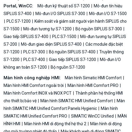
Portal, WinCC:
Mô-đun kỹ thuật số S7-1200
Mô-đun tín hiệu
SIPLUS S7-400
Mô-đun I/O SIPLUS S7-300
Mô-đun I/O S7-1500
PLC S7-1200
Kiểm soát và giám sát người vận hành SIPLUS cho
S7-1500
Mô-đun tương tự S7-1200
Bộ nguồn SIPLUS S7-300
Giao tiếp SIPLUS S7-400
PLC S7-1500
Mô-đun tương tự SIPLUS
S7-200
Mô-đun giao diện SIPLUS S7-400
Các module đặc biệt
S7-1200
PLC S7-300
Bộ nguồn SIPLUS S7-400
Truyền thông
S7-1200
PLC S7-400
Giao tiếp SIPLUS S7-1200
Mô-đun I/O
không an toàn S7-1200
Bộ nguồn S7-1200
Màn hình công nghiệp HMI:
Màn hình Simatic HMI Comfort
Màn hình HMI Comfort ngoài trời
Màn hình HMI Comfort PRO
Màn hình Comfort INOX và INOX PCT
Thành phần hệ thống HMI
cho thiết bị bảo vệ
Màn hình SIMATIC HMI Unified Comfort
Màn
hình SIMATIC HMI Unified Comfort Panels Hygienic
Màn hình
SIMATIC HMI Unified Comfort PRO
SIMATIC WinCC Unified
MÀN
HÌNH HMI
Màn hình HMI di động thế hệ thứ 2
Màn hình di động
cho môi trường nhiệt độ thấp
Máy khách web di động SIMATIC