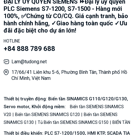
ĐẠI LÝ UỶ QUYỀN SIEMENS ⏩Đại lý ủy quyền
PLC Siemens S7-1200, S7-1500 - Hàng mới
100%, ✅Chứng từ CO/CQ. Giá cạnh tranh, bảo
hành chính hãng, ✓Giao hàng toàn quốc ✓Ưu
đãi đặc biệt cho dự án lớn!
HOTLINE
+84 888 789 688
Lam@tudong.net
17/66/41 Liên khu 5-6, Phường Bình Tân, Thành phố Hồ
Chí Minh, Việt Nam
Thiết bị truyền động: Biến tần SINAMICS G110/G120/G130,
Servo motor, Khởi động mềm:
Biến tần SIEMENS SINAMICS
V20
Biến tần SIEMENS SINAMICS G120
Biến tần SIEMENS
SINAMICS G130
Tủ Biến tần SIEMENS SINAMICS G150
BIẾN TẦN
Thiết bị điều khiển: PLC S7-1200/1500, HMI KTP, SCADA TIA