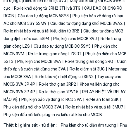
sử dụng bộ điều khiển từ nhiệt 3VJ
Máy cắt không khí ACB 3WA 4
cực
Rơ-le khởi động từ 3RH2 3TH và 3TG
CẦU DAO CHỐNG RÒ
RCCB
Cầu dao tự động MCB 5SY8
Phụ kiện bảo vệ dòng rò loại
AC cho MCB 5SY 5SM9
Cầu dao tự động dạng khối MCCB 3VA2
Rơ-le nhiệt bảo vệ quá tải kiểu điện tử 3RB
Cầu dao tự động MCB
dòng định mức cao 5SP4
Phụ kiện cho MCCB 3VJ
Rơ-le trung
gian dòng LZS
Cầu dao tự động MCB DC 5SY5
Phụ kiện cho
MCCB 3VM
Rơ-le trung gian dòng LZS RT
Phụ kiện điện cho MCB
5ST3
Phụ kiện cho MCCB 3VA
Rơ-le trung gian dòng 3RQ
Cuộn
thấp áp và cuộn cắt dùng cho 3VA
Rơ-le giám sát 3UG
Motor nạp
cho MCCB 3VA
Rơ-le bảo vệ nhiệt động cơ 3RN2
Tay xoay cho
MCCB 3VA 3P 4P
Rơ-le thời gian 3RP2
Khóa và liên động cho
MCCB 3VA 3P 4P
Rơ-le thời gian 7PV15
RELAY NHIỆT VÀ RELAY
BẢO VỆ
Phụ kiện bảo vệ dòng rò RCD 3VA
Rơ-le an toàn 3SK
Phụ kiện đấu nối cho MCCB 3VA
Rơ-le nhiệt bảo vệ quá tải 3MU7
Phụ kiện đấu nối kiểu plug-in và kiểu rút kéo cho MCCB
Thiết bị giám sát - tủ điện:
Phụ kiện cho tủ điện âm tường
Phụ