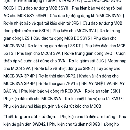
cực
Rơ-le khởi động từ 3RH2 3TH và 3TG
CẦU DAO CHỐNG RÒ
RCCB
Cầu dao tự động MCB 5SY8
Phụ kiện bảo vệ dòng rò loại
AC cho MCB 5SY 5SM9
Cầu dao tự động dạng khối MCCB 3VA2
Rơ-le nhiệt bảo vệ quá tải kiểu điện tử 3RB
Cầu dao tự động MCB
dòng định mức cao 5SP4
Phụ kiện cho MCCB 3VJ
Rơ-le trung
gian dòng LZS
Cầu dao tự động MCB DC 5SY5
Phụ kiện cho
MCCB 3VM
Rơ-le trung gian dòng LZS RT
Phụ kiện điện cho MCB
5ST3
Phụ kiện cho MCCB 3VA
Rơ-le trung gian dòng 3RQ
Cuộn
thấp áp và cuộn cắt dùng cho 3VA
Rơ-le giám sát 3UG
Motor nạp
cho MCCB 3VA
Rơ-le bảo vệ nhiệt động cơ 3RN2
Tay xoay cho
MCCB 3VA 3P 4P
Rơ-le thời gian 3RP2
Khóa và liên động cho
MCCB 3VA 3P 4P
Rơ-le thời gian 7PV15
RELAY NHIỆT VÀ RELAY
BẢO VỆ
Phụ kiện bảo vệ dòng rò RCD 3VA
Rơ-le an toàn 3SK
Phụ kiện đấu nối cho MCCB 3VA
Rơ-le nhiệt bảo vệ quá tải 3MU7
Phụ kiện đấu nối kiểu plug-in và kiểu rút kéo cho MCCB
Thiết bị giám sát - tủ điện:
Phụ kiện cho tủ điện âm tường
Phụ
kiện để gắn đèn 8WD42
Phụ kiện cho tủ điện nổi 8GB
Đồng hồ