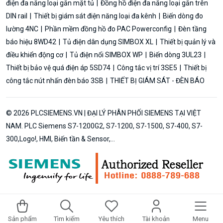
điện đa năng loại gắn mặt tủ
Đồng hồ điện đa năng loại gắn trên
DIN rail
Thiết bị giám sát điện năng loại đa kênh
Biến dòng đo
lường 4NC
Phần mềm đồng hồ đo PAC Powerconfig
Đèn tầng
báo hiệu 8WD42
Tủ điện dân dụng SIMBOX XL
Thiết bị quản lý và
điều khiển động cơ
Tủ điện nổi SIMBOX WP
Biến dòng 3UL23
Thiết bị bảo vệ quá điện áp 5SD74
Công tắc vị trí 3SE5
Thiết bị
công tắc nút nhấn đèn báo 3SB
THIẾT BỊ GIÁM SÁT - ĐÈN BÁO
© 2026 PLCSIEMENS.VN | ĐẠI LÝ PHÂN PHỐI SIEMENS TẠI VIỆT
NAM. PLC Siemens S7-1200G2, S7-1200, S7-1500, S7-400, S7-
300,Logo!, HMI, Biến tần & Sensor,...
Sản phẩm
Tìm kiếm
Yêu thích
Tài khoản
Menu