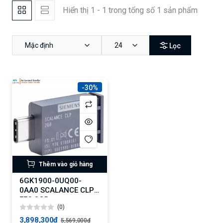
Hiển thị 1 - 1 trong tổng số 1 sản phẩm
Mặc định
24
Lọc
-30%
Thêm vào giỏ hàng
6GK1900-0UQ00-
0AA0 SCALANCE CLP
EEC 2GB
(0)
3,898,300₫
5,569,000₫