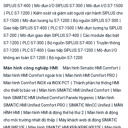
SIPLUS S7-400
Mô-đun I/O SIPLUS S7-300
Mô-đun I/O S7-1500
PLC S7-1200
Kiểm soát và giám sát người vận hành SIPLUS cho
S7-1500
Mô-đun tương tự S7-1200
Bộ nguồn SIPLUS S7-300
Giao tiếp SIPLUS S7-400
PLC S7-1500
Mô-đun tương tự SIPLUS
S7-200
Mô-đun giao diện SIPLUS S7-400
Các module đặc biệt
S7-1200
PLC S7-300
Bộ nguồn SIPLUS S7-400
Truyền thông
S7-1200
PLC S7-400
Giao tiếp SIPLUS S7-1200
Mô-đun I/O
không an toàn S7-1200
Bộ nguồn S7-1200
Màn hình công nghiệp HMI:
Màn hình Simatic HMI Comfort
Màn hình HMI Comfort ngoài trời
Màn hình HMI Comfort PRO
Màn hình Comfort INOX và INOX PCT
Thành phần hệ thống HMI
cho thiết bị bảo vệ
Màn hình SIMATIC HMI Unified Comfort
Màn
hình SIMATIC HMI Unified Comfort Panels Hygienic
Màn hình
SIMATIC HMI Unified Comfort PRO
SIMATIC WinCC Unified
MÀN
HÌNH HMI
Màn hình HMI di động thế hệ thứ 2
Màn hình di động
cho môi trường nhiệt độ thấp
Máy khách web di động SIMATIC
HMI IWP10F
Màn hình SIMATIC HMI KP8/KP8F/KP32F
Màn hình