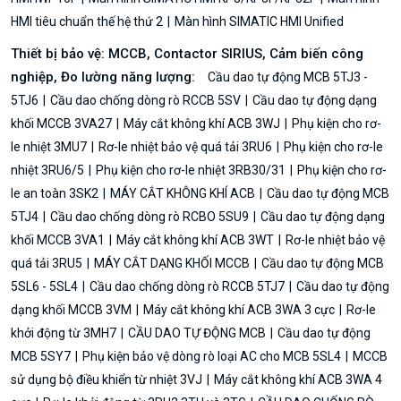
HMI tiêu chuẩn thế hệ thứ 2
Màn hình SIMATIC HMI Unified
Thiết bị bảo vệ: MCCB, Contactor SIRIUS, Cảm biến công
nghiệp, Đo lường năng lượng:
Cầu dao tự động MCB 5TJ3 -
5TJ6
Cầu dao chống dòng rò RCCB 5SV
Cầu dao tự động dạng
khối MCCB 3VA27
Máy cắt không khí ACB 3WJ
Phụ kiện cho rơ-
le nhiệt 3MU7
Rơ-le nhiệt bảo vệ quá tải 3RU6
Phụ kiện cho rơ-le
nhiệt 3RU6/5
Phụ kiện cho rơ-le nhiệt 3RB30/31
Phụ kiện cho rơ-
le an toàn 3SK2
MÁY CẮT KHÔNG KHÍ ACB
Cầu dao tự động MCB
5TJ4
Cầu dao chống dòng rò RCBO 5SU9
Cầu dao tự động dạng
khối MCCB 3VA1
Máy cắt không khí ACB 3WT
Rơ-le nhiệt bảo vệ
quá tải 3RU5
MÁY CẮT DẠNG KHỐI MCCB
Cầu dao tự động MCB
5SL6 - 5SL4
Cầu dao chống dòng rò RCCB 5TJ7
Cầu dao tự động
dạng khối MCCB 3VM
Máy cắt không khí ACB 3WA 3 cực
Rơ-le
khởi động từ 3MH7
CẦU DAO TỰ ĐỘNG MCB
Cầu dao tự động
MCB 5SY7
Phụ kiện bảo vệ dòng rò loại AC cho MCB 5SL4
MCCB
sử dụng bộ điều khiển từ nhiệt 3VJ
Máy cắt không khí ACB 3WA 4