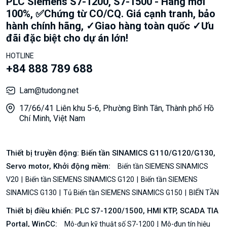
PLC Siemens S7-1200, S7-1500 - Hàng mới
100%, ✅Chứng từ CO/CQ. Giá cạnh tranh, bảo
hành chính hãng, ✓Giao hàng toàn quốc ✓Ưu
đãi đặc biệt cho dự án lớn!
HOTLINE
+84 888 789 688
Lam@tudong.net
17/66/41 Liên khu 5-6, Phường Bình Tân, Thành phố Hồ
Chí Minh, Việt Nam
Thiết bị truyền động: Biến tần SINAMICS G110/G120/G130,
Servo motor, Khởi động mềm:
Biến tần SIEMENS SINAMICS
V20
Biến tần SIEMENS SINAMICS G120
Biến tần SIEMENS
SINAMICS G130
Tủ Biến tần SIEMENS SINAMICS G150
BIẾN TẦN
Thiết bị điều khiển: PLC S7-1200/1500, HMI KTP, SCADA TIA
Portal, WinCC:
Mô-đun kỹ thuật số S7-1200
Mô-đun tín hiệu