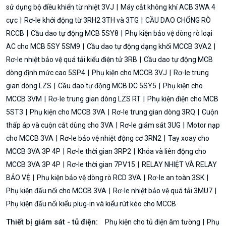
sử dụng bộ điều khiển từ nhiệt 3VJ
Máy cắt không khí ACB 3WA 4
cực
Rơ-le khởi động từ 3RH2 3TH và 3TG
CẦU DAO CHỐNG RÒ
RCCB
Cầu dao tự động MCB 5SY8
Phụ kiện bảo vệ dòng rò loại
AC cho MCB 5SY 5SM9
Cầu dao tự động dạng khối MCCB 3VA2
Rơ-le nhiệt bảo vệ quá tải kiểu điện tử 3RB
Cầu dao tự động MCB
dòng định mức cao 5SP4
Phụ kiện cho MCCB 3VJ
Rơ-le trung
gian dòng LZS
Cầu dao tự động MCB DC 5SY5
Phụ kiện cho
MCCB 3VM
Rơ-le trung gian dòng LZS RT
Phụ kiện điện cho MCB
5ST3
Phụ kiện cho MCCB 3VA
Rơ-le trung gian dòng 3RQ
Cuộn
thấp áp và cuộn cắt dùng cho 3VA
Rơ-le giám sát 3UG
Motor nạp
cho MCCB 3VA
Rơ-le bảo vệ nhiệt động cơ 3RN2
Tay xoay cho
MCCB 3VA 3P 4P
Rơ-le thời gian 3RP2
Khóa và liên động cho
MCCB 3VA 3P 4P
Rơ-le thời gian 7PV15
RELAY NHIỆT VÀ RELAY
BẢO VỆ
Phụ kiện bảo vệ dòng rò RCD 3VA
Rơ-le an toàn 3SK
Phụ kiện đấu nối cho MCCB 3VA
Rơ-le nhiệt bảo vệ quá tải 3MU7
Phụ kiện đấu nối kiểu plug-in và kiểu rút kéo cho MCCB
Thiết bị giám sát - tủ điện:
Phụ kiện cho tủ điện âm tường
Phụ