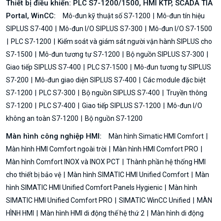
Thiết bị điều khiển: PLC S7-1200/1500, HMI KTP, SCADA TIA
Portal, WinCC:
Mô-đun kỹ thuật số S7-1200
Mô-đun tín hiệu
SIPLUS S7-400
Mô-đun I/O SIPLUS S7-300
Mô-đun I/O S7-1500
PLC S7-1200
Kiểm soát và giám sát người vận hành SIPLUS cho
S7-1500
Mô-đun tương tự S7-1200
Bộ nguồn SIPLUS S7-300
Giao tiếp SIPLUS S7-400
PLC S7-1500
Mô-đun tương tự SIPLUS
S7-200
Mô-đun giao diện SIPLUS S7-400
Các module đặc biệt
S7-1200
PLC S7-300
Bộ nguồn SIPLUS S7-400
Truyền thông
S7-1200
PLC S7-400
Giao tiếp SIPLUS S7-1200
Mô-đun I/O
không an toàn S7-1200
Bộ nguồn S7-1200
Màn hình công nghiệp HMI:
Màn hình Simatic HMI Comfort
Màn hình HMI Comfort ngoài trời
Màn hình HMI Comfort PRO
Màn hình Comfort INOX và INOX PCT
Thành phần hệ thống HMI
cho thiết bị bảo vệ
Màn hình SIMATIC HMI Unified Comfort
Màn
hình SIMATIC HMI Unified Comfort Panels Hygienic
Màn hình
SIMATIC HMI Unified Comfort PRO
SIMATIC WinCC Unified
MÀN
HÌNH HMI
Màn hình HMI di động thế hệ thứ 2
Màn hình di động