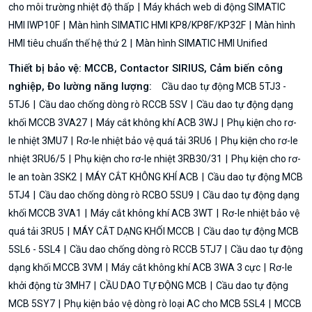
cho môi trường nhiệt độ thấp
Máy khách web di động SIMATIC
HMI IWP10F
Màn hình SIMATIC HMI KP8/KP8F/KP32F
Màn hình
HMI tiêu chuẩn thế hệ thứ 2
Màn hình SIMATIC HMI Unified
Thiết bị bảo vệ: MCCB, Contactor SIRIUS, Cảm biến công
nghiệp, Đo lường năng lượng:
Cầu dao tự động MCB 5TJ3 -
5TJ6
Cầu dao chống dòng rò RCCB 5SV
Cầu dao tự động dạng
khối MCCB 3VA27
Máy cắt không khí ACB 3WJ
Phụ kiện cho rơ-
le nhiệt 3MU7
Rơ-le nhiệt bảo vệ quá tải 3RU6
Phụ kiện cho rơ-le
nhiệt 3RU6/5
Phụ kiện cho rơ-le nhiệt 3RB30/31
Phụ kiện cho rơ-
le an toàn 3SK2
MÁY CẮT KHÔNG KHÍ ACB
Cầu dao tự động MCB
5TJ4
Cầu dao chống dòng rò RCBO 5SU9
Cầu dao tự động dạng
khối MCCB 3VA1
Máy cắt không khí ACB 3WT
Rơ-le nhiệt bảo vệ
quá tải 3RU5
MÁY CẮT DẠNG KHỐI MCCB
Cầu dao tự động MCB
5SL6 - 5SL4
Cầu dao chống dòng rò RCCB 5TJ7
Cầu dao tự động
dạng khối MCCB 3VM
Máy cắt không khí ACB 3WA 3 cực
Rơ-le
khởi động từ 3MH7
CẦU DAO TỰ ĐỘNG MCB
Cầu dao tự động
MCB 5SY7
Phụ kiện bảo vệ dòng rò loại AC cho MCB 5SL4
MCCB