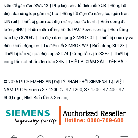
kiện để gắn đèn 8WD42
Phụ kiện cho tủ điện nổi 8GB
Đồng hồ
điện đa năng loại gắn mặt tủ
Đồng hồ điện đa năng loại gắn trên
DIN rail
Thiết bị giám sát điện năng loại đa kênh
Biến dòng đo
lường 4NC
Phần mềm đồng hồ đo PAC Powerconfig
Đèn tầng
báo hiệu 8WD42
Tủ điện dân dụng SIMBOX XL
Thiết bị quản lý và
điều khiển động cơ
Tủ điện nổi SIMBOX WP
Biến dòng 3UL23
Thiết bị bảo vệ quá điện áp 5SD74
Công tắc vị trí 3SE5
Thiết bị
công tắc nút nhấn đèn báo 3SB
THIẾT BỊ GIÁM SÁT - ĐÈN BÁO
© 2026 PLCSIEMENS.VN | ĐẠI LÝ PHÂN PHỐI SIEMENS TẠI VIỆT
NAM. PLC Siemens S7-1200G2, S7-1200, S7-1500, S7-400, S7-
300,Logo!, HMI, Biến tần & Sensor,...