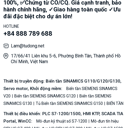
100%, ✅Chứng từ CO/CQ. Giá cạnh tranh, bảo
hành chính hãng, ✓Giao hàng toàn quốc ✓Ưu
đãi đặc biệt cho dự án lớn!
HOTLINE
+84 888 789 688
Lam@tudong.net
17/66/41 Liên khu 5-6, Phường Bình Tân, Thành phố Hồ
Chí Minh, Việt Nam
Thiết bị truyền động: Biến tần SINAMICS G110/G120/G130,
Servo motor, Khởi động mềm:
Biến tần SIEMENS SINAMICS
V20
Biến tần SIEMENS SINAMICS G120
Biến tần SIEMENS
SINAMICS G130
Tủ Biến tần SIEMENS SINAMICS G150
BIẾN TẦN
Thiết bị điều khiển: PLC S7-1200/1500, HMI KTP, SCADA TIA
Portal, WinCC:
Mô-đun kỹ thuật số S7-1200
Mô-đun tín hiệu