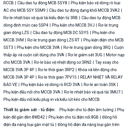
RCCB
Cầu dao tự động MCB 5SY8
Phụ kiện bảo vệ dòng rò loại
AC cho MCB 5SY 5SM9
Cầu dao tự động dạng khối MCCB 3VA2
Rơ-le nhiệt bảo vệ quá tải kiểu điện tử 3RB
Cầu dao tự động MCB
dòng định mức cao 5SP4
Phụ kiện cho MCCB 3VJ
Rơ-le trung
gian dòng LZS
Cầu dao tự động MCB DC 5SY5
Phụ kiện cho
MCCB 3VM
Rơ-le trung gian dòng LZS RT
Phụ kiện điện cho MCB
5ST3
Phụ kiện cho MCCB 3VA
Rơ-le trung gian dòng 3RQ
Cuộn
thấp áp và cuộn cắt dùng cho 3VA
Rơ-le giám sát 3UG
Motor nạp
cho MCCB 3VA
Rơ-le bảo vệ nhiệt động cơ 3RN2
Tay xoay cho
MCCB 3VA 3P 4P
Rơ-le thời gian 3RP2
Khóa và liên động cho
MCCB 3VA 3P 4P
Rơ-le thời gian 7PV15
RELAY NHIỆT VÀ RELAY
BẢO VỆ
Phụ kiện bảo vệ dòng rò RCD 3VA
Rơ-le an toàn 3SK
Phụ kiện đấu nối cho MCCB 3VA
Rơ-le nhiệt bảo vệ quá tải 3MU7
Phụ kiện đấu nối kiểu plug-in và kiểu rút kéo cho MCCB
Thiết bị giám sát - tủ điện:
Phụ kiện cho tủ điện âm tường
Phụ
kiện để gắn đèn 8WD42
Phụ kiện cho tủ điện nổi 8GB
Đồng hồ
điện đa năng loại gắn mặt tủ
Đồng hồ điện đa năng loại gắn trên