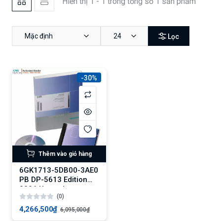
Hiển thị 1 - 1 trong tổng số 1 sản phẩm
Mặc định
24
Lọc
-30%
Thêm vào giỏ hàng
6GK1713-5DB00-3AE0
PB DP-5613 Edition
2006 Upgrade
(0)
4,266,500₫
6,095,000₫