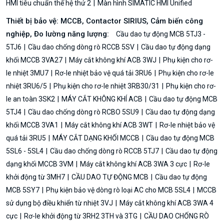
HMI tiêu chuẩn thế hệ thứ 2
Màn hình SIMATIC HMI Unified
Thiết bị bảo vệ: MCCB, Contactor SIRIUS, Cảm biến công
nghiệp, Đo lường năng lượng:
Cầu dao tự động MCB 5TJ3 -
5TJ6
Cầu dao chống dòng rò RCCB 5SV
Cầu dao tự động dạng
khối MCCB 3VA27
Máy cắt không khí ACB 3WJ
Phụ kiện cho rơ-
le nhiệt 3MU7
Rơ-le nhiệt bảo vệ quá tải 3RU6
Phụ kiện cho rơ-le
nhiệt 3RU6/5
Phụ kiện cho rơ-le nhiệt 3RB30/31
Phụ kiện cho rơ-
le an toàn 3SK2
MÁY CẮT KHÔNG KHÍ ACB
Cầu dao tự động MCB
5TJ4
Cầu dao chống dòng rò RCBO 5SU9
Cầu dao tự động dạng
khối MCCB 3VA1
Máy cắt không khí ACB 3WT
Rơ-le nhiệt bảo vệ
quá tải 3RU5
MÁY CẮT DẠNG KHỐI MCCB
Cầu dao tự động MCB
5SL6 - 5SL4
Cầu dao chống dòng rò RCCB 5TJ7
Cầu dao tự động
dạng khối MCCB 3VM
Máy cắt không khí ACB 3WA 3 cực
Rơ-le
khởi động từ 3MH7
CẦU DAO TỰ ĐỘNG MCB
Cầu dao tự động
MCB 5SY7
Phụ kiện bảo vệ dòng rò loại AC cho MCB 5SL4
MCCB
sử dụng bộ điều khiển từ nhiệt 3VJ
Máy cắt không khí ACB 3WA 4
cực
Rơ-le khởi động từ 3RH2 3TH và 3TG
CẦU DAO CHỐNG RÒ