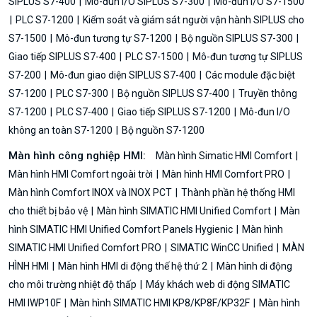
SIPLUS S7-400
Mô-đun I/O SIPLUS S7-300
Mô-đun I/O S7-1500
PLC S7-1200
Kiểm soát và giám sát người vận hành SIPLUS cho
S7-1500
Mô-đun tương tự S7-1200
Bộ nguồn SIPLUS S7-300
Giao tiếp SIPLUS S7-400
PLC S7-1500
Mô-đun tương tự SIPLUS
S7-200
Mô-đun giao diện SIPLUS S7-400
Các module đặc biệt
S7-1200
PLC S7-300
Bộ nguồn SIPLUS S7-400
Truyền thông
S7-1200
PLC S7-400
Giao tiếp SIPLUS S7-1200
Mô-đun I/O
không an toàn S7-1200
Bộ nguồn S7-1200
Màn hình công nghiệp HMI:
Màn hình Simatic HMI Comfort
Màn hình HMI Comfort ngoài trời
Màn hình HMI Comfort PRO
Màn hình Comfort INOX và INOX PCT
Thành phần hệ thống HMI
cho thiết bị bảo vệ
Màn hình SIMATIC HMI Unified Comfort
Màn
hình SIMATIC HMI Unified Comfort Panels Hygienic
Màn hình
SIMATIC HMI Unified Comfort PRO
SIMATIC WinCC Unified
MÀN
HÌNH HMI
Màn hình HMI di động thế hệ thứ 2
Màn hình di động
cho môi trường nhiệt độ thấp
Máy khách web di động SIMATIC
HMI IWP10F
Màn hình SIMATIC HMI KP8/KP8F/KP32F
Màn hình