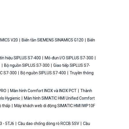
AMICS V20
Biến tần SIEMENS SINAMICS G120
Biến
ín hiệu SIPLUS S7-400
Mô-đun I/O SIPLUS S7-300
0
Bộ nguồn SIPLUS S7-300
Giao tiếp SIPLUS S7-
C S7-300
Bộ nguồn SIPLUS S7-400
Truyền thông
 PRO
Màn hình Comfort INOX và INOX PCT
Thành
ls Hygienic
Màn hình SIMATIC HMI Unified Comfort
ộ thấp
Máy khách web di động SIMATIC HMI IWP10F
3 - 5TJ6
Cầu dao chống dòng rò RCCB 5SV
Cầu