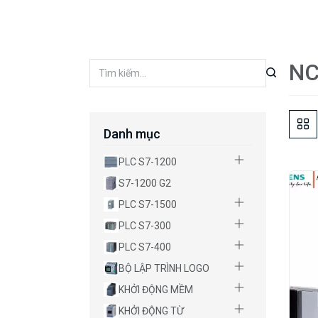
NC
Danh mục
PLC S7-1200
S7-1200 G2
PLC S7-1500
PLC S7-300
PLC S7-400
BỘ LẬP TRÌNH LOGO
KHỞI ĐỘNG MỀM
KHỞI ĐỘNG TỪ