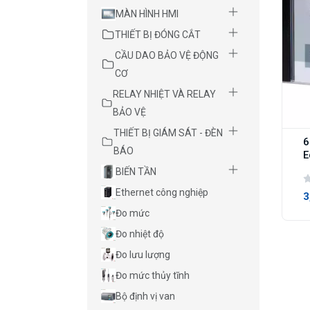
MÀN HÌNH HMI
THIẾT BỊ ĐÓNG CẮT
CẦU DAO BẢO VỆ ĐỘNG
CƠ
RELAY NHIỆT VÀ RELAY
BẢO VỆ
THIẾT BỊ GIÁM SÁT - ĐÈN
6
BÁO
E
BIẾN TẦN
Ethernet công nghiệp
3
Đo mức
Đo nhiệt độ
Đo lưu lượng
Đo mức thủy tĩnh
Bộ định vị van