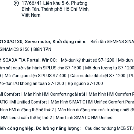
17/66/41 Liên khu 5-6, Phường
Bình Tân, Thành phố Hồ Chí Minh,
Việt Nam
/G120/G130, Servo motor, Khởi động mềm:
Biến tần SIEMENS SIN
 SINAMICS G150
BIẾN TẦN
P, SCADA TIA Portal, WinCC:
Mô-đun kỹ thuật số S7-1200
Mô-đun t
iám sát người vận hành SIPLUS cho S7-1500
Mô-đun tương tự S7-120
0
Mô-đun giao diện SIPLUS S7-400
Các module đặc biệt S7-1200
PL
ô-đun I/O không an toàn S7-1200
Bộ nguồn S7-1200
MI Comfort
Màn hình HMI Comfort ngoài trời
Màn hình HMI Comfort
TIC HMI Unified Comfort
Màn hình SIMATIC HMI Unified Comfort Pane
ình HMI di động thế hệ thứ 2
Màn hình di động cho môi trường nhiệt đ
HMI tiêu chuẩn thế hệ thứ 2
Màn hình SIMATIC HMI Unified
biến công nghiệp, Đo lường năng lượng:
Cầu dao tự động MCB 5TJ