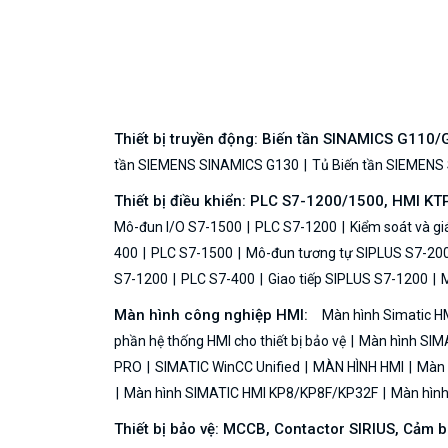
Thiết bị truyền động: Biến tần SINAMICS G110
tần SIEMENS SINAMICS G130
Tủ Biến tần SIEMENS
Thiết bị điều khiển: PLC S7-1200/1500, HMI KT
Mô-đun I/O S7-1500
PLC S7-1200
Kiểm soát và g
400
PLC S7-1500
Mô-đun tương tự SIPLUS S7-20
S7-1200
PLC S7-400
Giao tiếp SIPLUS S7-1200
M
Màn hình công nghiệp HMI:
Màn hình Simatic H
phần hệ thống HMI cho thiết bị bảo vệ
Màn hình SIMA
PRO
SIMATIC WinCC Unified
MÀN HÌNH HMI
Màn h
Màn hình SIMATIC HMI KP8/KP8F/KP32F
Màn hình 
Thiết bị bảo vệ: MCCB, Contactor SIRIUS, Cảm 