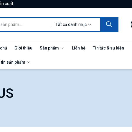
ản xuất.
Tất cả danh mục
 chủ
Giới thiệu
Sản phẩm
Liên hệ
Tin tức & sự kiện
 tin sản phẩm
US