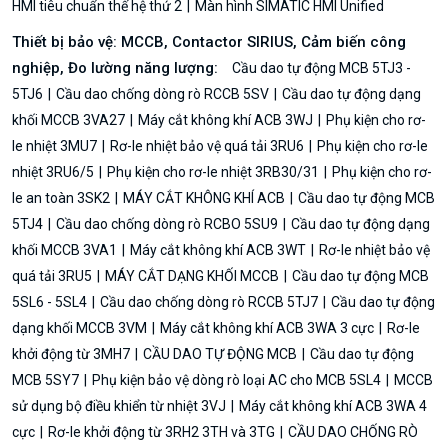
HMI tiêu chuẩn thế hệ thứ 2
Màn hình SIMATIC HMI Unified
Thiết bị bảo vệ: MCCB, Contactor SIRIUS, Cảm biến công
nghiệp, Đo lường năng lượng:
Cầu dao tự động MCB 5TJ3 -
5TJ6
Cầu dao chống dòng rò RCCB 5SV
Cầu dao tự động dạng
khối MCCB 3VA27
Máy cắt không khí ACB 3WJ
Phụ kiện cho rơ-
le nhiệt 3MU7
Rơ-le nhiệt bảo vệ quá tải 3RU6
Phụ kiện cho rơ-le
nhiệt 3RU6/5
Phụ kiện cho rơ-le nhiệt 3RB30/31
Phụ kiện cho rơ-
le an toàn 3SK2
MÁY CẮT KHÔNG KHÍ ACB
Cầu dao tự động MCB
5TJ4
Cầu dao chống dòng rò RCBO 5SU9
Cầu dao tự động dạng
khối MCCB 3VA1
Máy cắt không khí ACB 3WT
Rơ-le nhiệt bảo vệ
quá tải 3RU5
MÁY CẮT DẠNG KHỐI MCCB
Cầu dao tự động MCB
5SL6 - 5SL4
Cầu dao chống dòng rò RCCB 5TJ7
Cầu dao tự động
dạng khối MCCB 3VM
Máy cắt không khí ACB 3WA 3 cực
Rơ-le
khởi động từ 3MH7
CẦU DAO TỰ ĐỘNG MCB
Cầu dao tự động
MCB 5SY7
Phụ kiện bảo vệ dòng rò loại AC cho MCB 5SL4
MCCB
sử dụng bộ điều khiển từ nhiệt 3VJ
Máy cắt không khí ACB 3WA 4
cực
Rơ-le khởi động từ 3RH2 3TH và 3TG
CẦU DAO CHỐNG RÒ