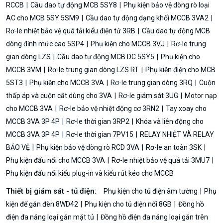
RCCB
Cầu dao tự động MCB 5SY8
Phụ kiện bảo vệ dòng rò loại
AC cho MCB 5SY 5SM9
Cầu dao tự động dạng khối MCCB 3VA2
Rơ-le nhiệt bảo vệ quá tải kiểu điện tử 3RB
Cầu dao tự động MCB
dòng định mức cao 5SP4
Phụ kiện cho MCCB 3VJ
Rơ-le trung
gian dòng LZS
Cầu dao tự động MCB DC 5SY5
Phụ kiện cho
MCCB 3VM
Rơ-le trung gian dòng LZS RT
Phụ kiện điện cho MCB
5ST3
Phụ kiện cho MCCB 3VA
Rơ-le trung gian dòng 3RQ
Cuộn
thấp áp và cuộn cắt dùng cho 3VA
Rơ-le giám sát 3UG
Motor nạp
cho MCCB 3VA
Rơ-le bảo vệ nhiệt động cơ 3RN2
Tay xoay cho
MCCB 3VA 3P 4P
Rơ-le thời gian 3RP2
Khóa và liên động cho
MCCB 3VA 3P 4P
Rơ-le thời gian 7PV15
RELAY NHIỆT VÀ RELAY
BẢO VỆ
Phụ kiện bảo vệ dòng rò RCD 3VA
Rơ-le an toàn 3SK
Phụ kiện đấu nối cho MCCB 3VA
Rơ-le nhiệt bảo vệ quá tải 3MU7
Phụ kiện đấu nối kiểu plug-in và kiểu rút kéo cho MCCB
Thiết bị giám sát - tủ điện:
Phụ kiện cho tủ điện âm tường
Phụ
kiện để gắn đèn 8WD42
Phụ kiện cho tủ điện nổi 8GB
Đồng hồ
điện đa năng loại gắn mặt tủ
Đồng hồ điện đa năng loại gắn trên