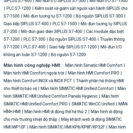
SIPLUS S7-400
Mô-đun I/O SIPLUS S7-300
Mô-đun I/O S7-1500
PLC S7-1200
Kiểm soát và giám sát người vận hành SIPLUS cho
S7-1500
Mô-đun tương tự S7-1200
Bộ nguồn SIPLUS S7-300
Giao tiếp SIPLUS S7-400
PLC S7-1500
Mô-đun tương tự SIPLUS
S7-200
Mô-đun giao diện SIPLUS S7-400
Các module đặc biệt
S7-1200
PLC S7-300
Bộ nguồn SIPLUS S7-400
Truyền thông
S7-1200
PLC S7-400
Giao tiếp SIPLUS S7-1200
Mô-đun I/O
không an toàn S7-1200
Bộ nguồn S7-1200
Màn hình công nghiệp HMI:
Màn hình Simatic HMI Comfort
Màn hình HMI Comfort ngoài trời
Màn hình HMI Comfort PRO
Màn hình Comfort INOX và INOX PCT
Thành phần hệ thống HMI
cho thiết bị bảo vệ
Màn hình SIMATIC HMI Unified Comfort
Màn
hình SIMATIC HMI Unified Comfort Panels Hygienic
Màn hình
SIMATIC HMI Unified Comfort PRO
SIMATIC WinCC Unified
MÀN
HÌNH HMI
Màn hình HMI di động thế hệ thứ 2
Màn hình di động
cho môi trường nhiệt độ thấp
Máy khách web di động SIMATIC
HMI IWP10F
Màn hình SIMATIC HMI KP8/KP8F/KP32F
Màn hình