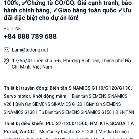
100%, ✅Chứng từ CO/CQ. Giá cạnh tranh, bảo
hành chính hãng, ✓Giao hàng toàn quốc ✓Ưu
đãi đặc biệt cho dự án lớn!
HOTLINE
+84 888 789 688
Lam@tudong.net
17/66/41 Liên khu 5-6, Phường Bình Tân, Thành phố Hồ
Chí Minh, Việt Nam
Thiết bị truyền động: Biến tần SINAMICS G110/G120/G130,
Servo motor, Khởi động mềm:
Biến tần SIEMENS SINAMICS
V20
Biến tần SIEMENS SINAMICS G120
Biến tần SIEMENS
SINAMICS G130
Tủ Biến tần SIEMENS SINAMICS G150
BIẾN TẦN
Thiết bị điều khiển: PLC S7-1200/1500, HMI KTP, SCADA TIA
Portal, WinCC:
Mô-đun kỹ thuật số S7-1200
Mô-đun tín hiệu