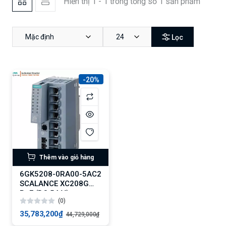
Hiển thị 1 - 1 trong tổng số 1 sản phẩm
Mặc định
24
Lọc
-20%
Thêm vào giỏ hàng
6GK5208-0RA00-5AC2
SCALANCE XC208G
PoE (DC 54 V)
(0)
35,783,200₫
44,729,000₫