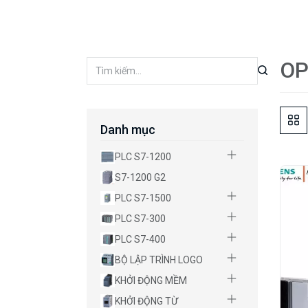
OP
Danh mục
PLC S7-1200
S7-1200 G2
PLC S7-1500
PLC S7-300
PLC S7-400
BỘ LẬP TRÌNH LOGO
KHỞI ĐỘNG MỀM
KHỞI ĐỘNG TỪ