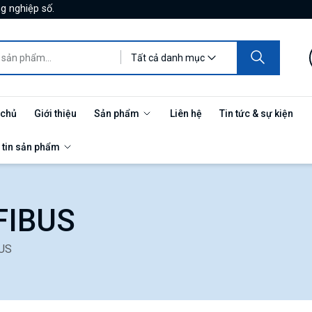
g nghiệp số.
Tất cả danh mục
 chủ
Giới thiệu
Sản phẩm
Liên hệ
Tin tức & sự kiện
 tin sản phẩm
FIBUS
US