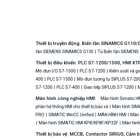
Thiết bị truyền động: Biến tần SINAMICS G110
tần SIEMENS SINAMICS G130
Tủ Biến tần SIEMENS
Thiết bị điều khiển: PLC S7-1200/1500, HMI KT
Mô-đun I/O S7-1500
PLC S7-1200
Kiểm soát và g
400
PLC S7-1500
Mô-đun tương tự SIPLUS S7-20
S7-1200
PLC S7-400
Giao tiếp SIPLUS S7-1200
M
Màn hình công nghiệp HMI:
Màn hình Simatic H
phần hệ thống HMI cho thiết bị bảo vệ
Màn hình SIMA
PRO
SIMATIC WinCC Unified
MÀN HÌNH HMI
Màn h
Màn hình SIMATIC HMI KP8/KP8F/KP32F
Màn hình 
Thiết bị bảo vệ: MCCB, Contactor SIRIUS, Cảm 