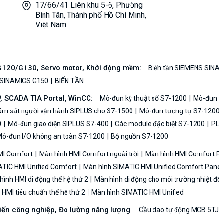
17/66/41 Liên khu 5-6, Phường
Bình Tân, Thành phố Hồ Chí Minh,
Việt Nam
/G120/G130, Servo motor, Khởi động mềm:
Biến tần SIEMENS SIN
 SINAMICS G150
BIẾN TẦN
P, SCADA TIA Portal, WinCC:
Mô-đun kỹ thuật số S7-1200
Mô-đun t
iám sát người vận hành SIPLUS cho S7-1500
Mô-đun tương tự S7-120
0
Mô-đun giao diện SIPLUS S7-400
Các module đặc biệt S7-1200
PL
ô-đun I/O không an toàn S7-1200
Bộ nguồn S7-1200
MI Comfort
Màn hình HMI Comfort ngoài trời
Màn hình HMI Comfort
TIC HMI Unified Comfort
Màn hình SIMATIC HMI Unified Comfort Pane
ình HMI di động thế hệ thứ 2
Màn hình di động cho môi trường nhiệt đ
HMI tiêu chuẩn thế hệ thứ 2
Màn hình SIMATIC HMI Unified
biến công nghiệp, Đo lường năng lượng:
Cầu dao tự động MCB 5TJ