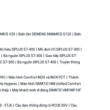
AMICS V20
Biến tần SIEMENS SINAMICS G120
Biến
ín hiệu SIPLUS S7-400
Mô-đun I/O SIPLUS S7-300
0
Bộ nguồn SIPLUS S7-300
Giao tiếp SIPLUS S7-
C S7-300
Bộ nguồn SIPLUS S7-400
Truyền thông
 PRO
Màn hình Comfort INOX và INOX PCT
Thành
ls Hygienic
Màn hình SIMATIC HMI Unified Comfort
ộ thấp
Máy khách web di động SIMATIC HMI IWP10F
3 - 5TJ6
Cầu dao chống dòng rò RCCB 5SV
Cầu