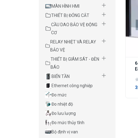
MÀN HÌNH HMI
THIẾT BỊ ĐÓNG CẮT
CẦU DAO BẢO VỆ ĐỘNG
CƠ
RELAY NHIỆT VÀ RELAY
BẢO VỆ
THIẾT BỊ GIÁM SÁT - ĐÈN
6
BÁO
E
BIẾN TẦN
Ethernet công nghiệp
3
Đo mức
Đo nhiệt độ
Đo lưu lượng
Đo mức thủy tĩnh
Bộ định vị van