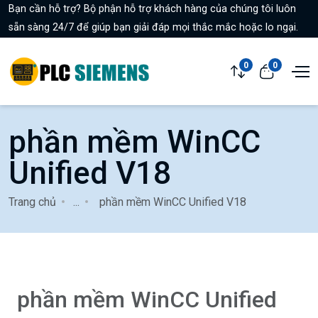
Bạn cần hỗ trợ? Bộ phận hỗ trợ khách hàng của chúng tôi luôn
sẵn sàng 24/7 để giúp bạn giải đáp mọi thắc mắc hoặc lo ngại.
0
0
phần mềm WinCC
Unified V18
Trang chủ
...
phần mềm WinCC Unified V18
phần mềm WinCC Unified