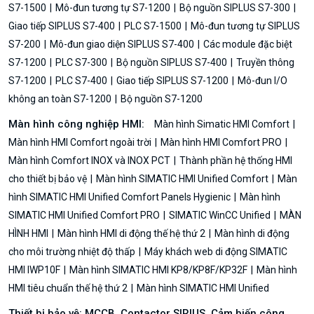
S7-1500
Mô-đun tương tự S7-1200
Bộ nguồn SIPLUS S7-300
Giao tiếp SIPLUS S7-400
PLC S7-1500
Mô-đun tương tự SIPLUS
S7-200
Mô-đun giao diện SIPLUS S7-400
Các module đặc biệt
S7-1200
PLC S7-300
Bộ nguồn SIPLUS S7-400
Truyền thông
S7-1200
PLC S7-400
Giao tiếp SIPLUS S7-1200
Mô-đun I/O
không an toàn S7-1200
Bộ nguồn S7-1200
Màn hình công nghiệp HMI:
Màn hình Simatic HMI Comfort
Màn hình HMI Comfort ngoài trời
Màn hình HMI Comfort PRO
Màn hình Comfort INOX và INOX PCT
Thành phần hệ thống HMI
cho thiết bị bảo vệ
Màn hình SIMATIC HMI Unified Comfort
Màn
hình SIMATIC HMI Unified Comfort Panels Hygienic
Màn hình
SIMATIC HMI Unified Comfort PRO
SIMATIC WinCC Unified
MÀN
HÌNH HMI
Màn hình HMI di động thế hệ thứ 2
Màn hình di động
cho môi trường nhiệt độ thấp
Máy khách web di động SIMATIC
HMI IWP10F
Màn hình SIMATIC HMI KP8/KP8F/KP32F
Màn hình
HMI tiêu chuẩn thế hệ thứ 2
Màn hình SIMATIC HMI Unified
Thiết bị bảo vệ: MCCB, Contactor SIRIUS, Cảm biến công