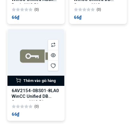
Basis V18 DL
Storage V18
(0)
(0)
66₫
66₫
Thêm vào giỏ hàng
6AV2154-0BS01-8LA0
WinCC Unified DB
Storage V18 DL
(0)
66₫