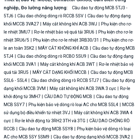
nghiệp, Đo lường năng lượng:
Cầu dao tự động MCB 5TJ3 -
5TJ6
Cầu dao chống dòng rò RCCB 5SV
Cầu dao tự động dạng
khối MCCB 3VA27
Máy cắt không khí ACB 3WJ
Phụ kiện cho rơ-
le nhiệt 3MU7
Rơ-le nhiệt bảo vệ quá tải 3RU6
Phụ kiện cho rơ-le
nhiệt 3RU6/5
Phụ kiện cho rơ-le nhiệt 3RB30/31
Phụ kiện cho rơ-
le an toàn 3SK2
MÁY CẮT KHÔNG KHÍ ACB
Cầu dao tự động MCB
5TJ4
Cầu dao chống dòng rò RCBO 5SU9
Cầu dao tự động dạng
khối MCCB 3VA1
Máy cắt không khí ACB 3WT
Rơ-le nhiệt bảo vệ
quá tải 3RU5
MÁY CẮT DẠNG KHỐI MCCB
Cầu dao tự động MCB
5SL6 - 5SL4
Cầu dao chống dòng rò RCCB 5TJ7
Cầu dao tự động
dạng khối MCCB 3VM
Máy cắt không khí ACB 3WA 3 cực
Rơ-le
khởi động từ 3MH7
CẦU DAO TỰ ĐỘNG MCB
Cầu dao tự động
MCB 5SY7
Phụ kiện bảo vệ dòng rò loại AC cho MCB 5SL4
MCCB
sử dụng bộ điều khiển từ nhiệt 3VJ
Máy cắt không khí ACB 3WA 4
cực
Rơ-le khởi động từ 3RH2 3TH và 3TG
CẦU DAO CHỐNG RÒ
RCCB
Cầu dao tự động MCB 5SY8
Phụ kiện bảo vệ dòng rò loại
AC cho MCB 5SY 5SM9
Cầu dao tự động dạng khối MCCB 3VA2