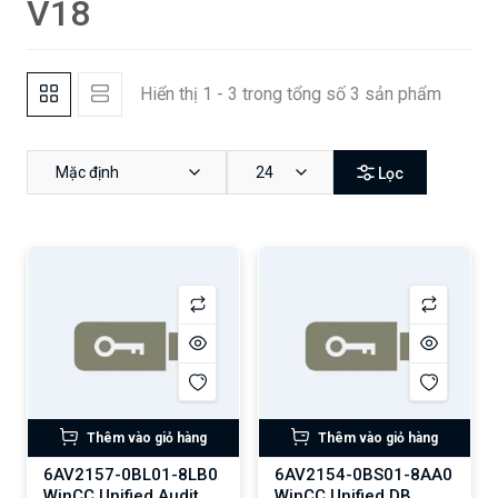
V18
Hiển thị 1 - 3 trong tổng số 3 sản phẩm
Mặc định
24
Lọc
Thêm vào giỏ hàng
Thêm vào giỏ hàng
6AV2157-0BL01-8LB0
6AV2154-0BS01-8AA0
WinCC Unified Audit
WinCC Unified DB