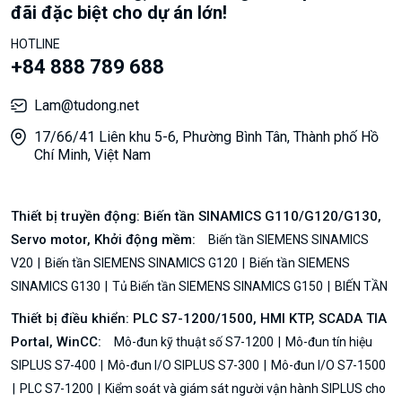
đãi đặc biệt cho dự án lớn!
HOTLINE
+84 888 789 688
Lam@tudong.net
17/66/41 Liên khu 5-6, Phường Bình Tân, Thành phố Hồ
Chí Minh, Việt Nam
Thiết bị truyền động: Biến tần SINAMICS G110/G120/G130,
Servo motor, Khởi động mềm:
Biến tần SIEMENS SINAMICS
V20
Biến tần SIEMENS SINAMICS G120
Biến tần SIEMENS
SINAMICS G130
Tủ Biến tần SIEMENS SINAMICS G150
BIẾN TẦN
Thiết bị điều khiển: PLC S7-1200/1500, HMI KTP, SCADA TIA
Portal, WinCC:
Mô-đun kỹ thuật số S7-1200
Mô-đun tín hiệu
SIPLUS S7-400
Mô-đun I/O SIPLUS S7-300
Mô-đun I/O S7-1500
PLC S7-1200
Kiểm soát và giám sát người vận hành SIPLUS cho