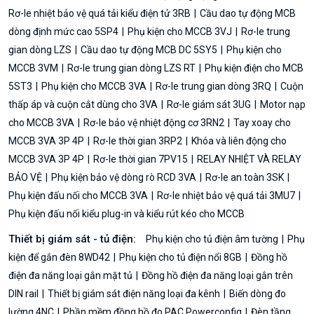
Rơ-le nhiệt bảo vệ quá tải kiểu điện tử 3RB
Cầu dao tự động MCB
dòng định mức cao 5SP4
Phụ kiện cho MCCB 3VJ
Rơ-le trung
gian dòng LZS
Cầu dao tự động MCB DC 5SY5
Phụ kiện cho
MCCB 3VM
Rơ-le trung gian dòng LZS RT
Phụ kiện điện cho MCB
5ST3
Phụ kiện cho MCCB 3VA
Rơ-le trung gian dòng 3RQ
Cuộn
thấp áp và cuộn cắt dùng cho 3VA
Rơ-le giám sát 3UG
Motor nạp
cho MCCB 3VA
Rơ-le bảo vệ nhiệt động cơ 3RN2
Tay xoay cho
MCCB 3VA 3P 4P
Rơ-le thời gian 3RP2
Khóa và liên động cho
MCCB 3VA 3P 4P
Rơ-le thời gian 7PV15
RELAY NHIỆT VÀ RELAY
BẢO VỆ
Phụ kiện bảo vệ dòng rò RCD 3VA
Rơ-le an toàn 3SK
Phụ kiện đấu nối cho MCCB 3VA
Rơ-le nhiệt bảo vệ quá tải 3MU7
Phụ kiện đấu nối kiểu plug-in và kiểu rút kéo cho MCCB
Thiết bị giám sát - tủ điện:
Phụ kiện cho tủ điện âm tường
Phụ
kiện để gắn đèn 8WD42
Phụ kiện cho tủ điện nổi 8GB
Đồng hồ
điện đa năng loại gắn mặt tủ
Đồng hồ điện đa năng loại gắn trên
DIN rail
Thiết bị giám sát điện năng loại đa kênh
Biến dòng đo
lường 4NC
Phần mềm đồng hồ đo PAC Powerconfig
Đèn tầng