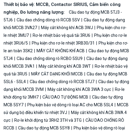
Thiết bị bảo vệ: MCCB, Contactor SIRIUS, Cảm biến công
nghiệp, Đo lường năng lượng:
Cầu dao tự động MCB 5TJ3 -
5TJ6
Cầu dao chống dòng rò RCCB 5SV
Cầu dao tự động dạng
khối MCCB 3VA27
Máy cắt không khí ACB 3WJ
Phụ kiện cho rơ-
le nhiệt 3MU7
Rơ-le nhiệt bảo vệ quá tải 3RU6
Phụ kiện cho rơ-le
nhiệt 3RU6/5
Phụ kiện cho rơ-le nhiệt 3RB30/31
Phụ kiện cho rơ-
le an toàn 3SK2
MÁY CẮT KHÔNG KHÍ ACB
Cầu dao tự động MCB
5TJ4
Cầu dao chống dòng rò RCBO 5SU9
Cầu dao tự động dạng
khối MCCB 3VA1
Máy cắt không khí ACB 3WT
Rơ-le nhiệt bảo vệ
quá tải 3RU5
MÁY CẮT DẠNG KHỐI MCCB
Cầu dao tự động MCB
5SL6 - 5SL4
Cầu dao chống dòng rò RCCB 5TJ7
Cầu dao tự động
dạng khối MCCB 3VM
Máy cắt không khí ACB 3WA 3 cực
Rơ-le
khởi động từ 3MH7
CẦU DAO TỰ ĐỘNG MCB
Cầu dao tự động
MCB 5SY7
Phụ kiện bảo vệ dòng rò loại AC cho MCB 5SL4
MCCB
sử dụng bộ điều khiển từ nhiệt 3VJ
Máy cắt không khí ACB 3WA 4
cực
Rơ-le khởi động từ 3RH2 3TH và 3TG
CẦU DAO CHỐNG RÒ
RCCB
Cầu dao tự động MCB 5SY8
Phụ kiện bảo vệ dòng rò loại