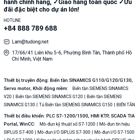
hành chính hãng, ✓Giao hàng toàn quốc ✓Ưu
đãi đặc biệt cho dự án lớn!
HOTLINE
+84 888 789 688
Lam@tudong.net
17/66/41 Liên khu 5-6, Phường Bình Tân, Thành phố Hồ
Chí Minh, Việt Nam
Thiết bị truyền động: Biến tần SINAMICS G110/G120/G130,
Servo motor, Khởi động mềm:
Biến tần SIEMENS SINAMICS
V20
Biến tần SIEMENS SINAMICS G120
Biến tần SIEMENS
SINAMICS G130
Tủ Biến tần SIEMENS SINAMICS G150
BIẾN TẦN
Thiết bị điều khiển: PLC S7-1200/1500, HMI KTP, SCADA TIA
Portal, WinCC:
Mô-đun kỹ thuật số S7-1200
Mô-đun tín hiệu
SIPLUS S7-400
Mô-đun I/O SIPLUS S7-300
Mô-đun I/O S7-1500