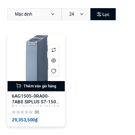
Mặc định
24
Lọc
Thêm vào giỏ hàng
6AG1505-0RA00-
7AB0 SIPLUS S7-1500
PS 60W 24/48/60V DC
(0)
29,353,500₫