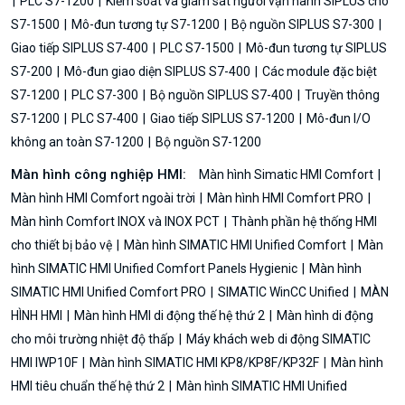
PLC S7-1200
Kiểm soát và giám sát người vận hành SIPLUS cho
S7-1500
Mô-đun tương tự S7-1200
Bộ nguồn SIPLUS S7-300
Giao tiếp SIPLUS S7-400
PLC S7-1500
Mô-đun tương tự SIPLUS
S7-200
Mô-đun giao diện SIPLUS S7-400
Các module đặc biệt
S7-1200
PLC S7-300
Bộ nguồn SIPLUS S7-400
Truyền thông
S7-1200
PLC S7-400
Giao tiếp SIPLUS S7-1200
Mô-đun I/O
không an toàn S7-1200
Bộ nguồn S7-1200
Màn hình công nghiệp HMI:
Màn hình Simatic HMI Comfort
Màn hình HMI Comfort ngoài trời
Màn hình HMI Comfort PRO
Màn hình Comfort INOX và INOX PCT
Thành phần hệ thống HMI
cho thiết bị bảo vệ
Màn hình SIMATIC HMI Unified Comfort
Màn
hình SIMATIC HMI Unified Comfort Panels Hygienic
Màn hình
SIMATIC HMI Unified Comfort PRO
SIMATIC WinCC Unified
MÀN
HÌNH HMI
Màn hình HMI di động thế hệ thứ 2
Màn hình di động
cho môi trường nhiệt độ thấp
Máy khách web di động SIMATIC
HMI IWP10F
Màn hình SIMATIC HMI KP8/KP8F/KP32F
Màn hình
HMI tiêu chuẩn thế hệ thứ 2
Màn hình SIMATIC HMI Unified