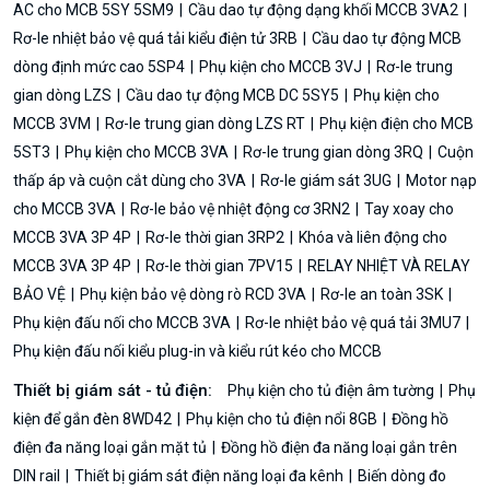
AC cho MCB 5SY 5SM9
Cầu dao tự động dạng khối MCCB 3VA2
Rơ-le nhiệt bảo vệ quá tải kiểu điện tử 3RB
Cầu dao tự động MCB
dòng định mức cao 5SP4
Phụ kiện cho MCCB 3VJ
Rơ-le trung
gian dòng LZS
Cầu dao tự động MCB DC 5SY5
Phụ kiện cho
MCCB 3VM
Rơ-le trung gian dòng LZS RT
Phụ kiện điện cho MCB
5ST3
Phụ kiện cho MCCB 3VA
Rơ-le trung gian dòng 3RQ
Cuộn
thấp áp và cuộn cắt dùng cho 3VA
Rơ-le giám sát 3UG
Motor nạp
cho MCCB 3VA
Rơ-le bảo vệ nhiệt động cơ 3RN2
Tay xoay cho
MCCB 3VA 3P 4P
Rơ-le thời gian 3RP2
Khóa và liên động cho
MCCB 3VA 3P 4P
Rơ-le thời gian 7PV15
RELAY NHIỆT VÀ RELAY
BẢO VỆ
Phụ kiện bảo vệ dòng rò RCD 3VA
Rơ-le an toàn 3SK
Phụ kiện đấu nối cho MCCB 3VA
Rơ-le nhiệt bảo vệ quá tải 3MU7
Phụ kiện đấu nối kiểu plug-in và kiểu rút kéo cho MCCB
Thiết bị giám sát - tủ điện:
Phụ kiện cho tủ điện âm tường
Phụ
kiện để gắn đèn 8WD42
Phụ kiện cho tủ điện nổi 8GB
Đồng hồ
điện đa năng loại gắn mặt tủ
Đồng hồ điện đa năng loại gắn trên
DIN rail
Thiết bị giám sát điện năng loại đa kênh
Biến dòng đo