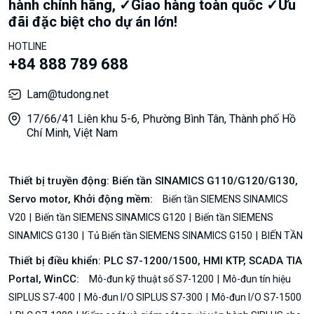
hành chính hãng, ✓Giao hàng toàn quốc ✓Ưu
đãi đặc biệt cho dự án lớn!
HOTLINE
+84 888 789 688
Lam@tudong.net
17/66/41 Liên khu 5-6, Phường Bình Tân, Thành phố Hồ
Chí Minh, Việt Nam
Thiết bị truyền động: Biến tần SINAMICS G110/G120/G130,
Servo motor, Khởi động mềm:
Biến tần SIEMENS SINAMICS
V20
Biến tần SIEMENS SINAMICS G120
Biến tần SIEMENS
SINAMICS G130
Tủ Biến tần SIEMENS SINAMICS G150
BIẾN TẦN
Thiết bị điều khiển: PLC S7-1200/1500, HMI KTP, SCADA TIA
Portal, WinCC:
Mô-đun kỹ thuật số S7-1200
Mô-đun tín hiệu
SIPLUS S7-400
Mô-đun I/O SIPLUS S7-300
Mô-đun I/O S7-1500