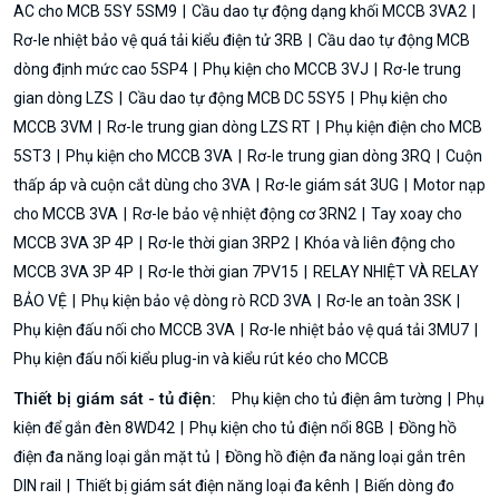
AC cho MCB 5SY 5SM9
Cầu dao tự động dạng khối MCCB 3VA2
Rơ-le nhiệt bảo vệ quá tải kiểu điện tử 3RB
Cầu dao tự động MCB
dòng định mức cao 5SP4
Phụ kiện cho MCCB 3VJ
Rơ-le trung
gian dòng LZS
Cầu dao tự động MCB DC 5SY5
Phụ kiện cho
MCCB 3VM
Rơ-le trung gian dòng LZS RT
Phụ kiện điện cho MCB
5ST3
Phụ kiện cho MCCB 3VA
Rơ-le trung gian dòng 3RQ
Cuộn
thấp áp và cuộn cắt dùng cho 3VA
Rơ-le giám sát 3UG
Motor nạp
cho MCCB 3VA
Rơ-le bảo vệ nhiệt động cơ 3RN2
Tay xoay cho
MCCB 3VA 3P 4P
Rơ-le thời gian 3RP2
Khóa và liên động cho
MCCB 3VA 3P 4P
Rơ-le thời gian 7PV15
RELAY NHIỆT VÀ RELAY
BẢO VỆ
Phụ kiện bảo vệ dòng rò RCD 3VA
Rơ-le an toàn 3SK
Phụ kiện đấu nối cho MCCB 3VA
Rơ-le nhiệt bảo vệ quá tải 3MU7
Phụ kiện đấu nối kiểu plug-in và kiểu rút kéo cho MCCB
Thiết bị giám sát - tủ điện:
Phụ kiện cho tủ điện âm tường
Phụ
kiện để gắn đèn 8WD42
Phụ kiện cho tủ điện nổi 8GB
Đồng hồ
điện đa năng loại gắn mặt tủ
Đồng hồ điện đa năng loại gắn trên
DIN rail
Thiết bị giám sát điện năng loại đa kênh
Biến dòng đo