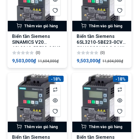
Thêm vào giỏ hàng
Thêm vào giỏ hàng
Biến tần Siemens
Biến tần Siemens
SINAMICS V20
6SL3210-5BE23-0CV1:
6SL3210-5BE23-0CV0:
SINAMICS V20 3.0 kW
(0)
(0)
Biến tần 3.0 kW, Tải
với Tính Năng Tải Quá
quá 150%
150%
9,503,000₫
9,503,000₫
11,604,000₫
11,604,000₫
-18%
-18%
Thêm vào giỏ hàng
Thêm vào giỏ hàng
Biến tần Siemens
Biến tần Siemens