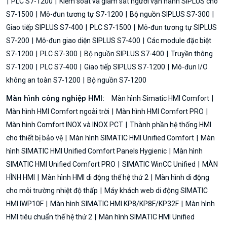
PLC S7-1200
Kiểm soát và giám sát người vận hành SIPLUS cho
S7-1500
Mô-đun tương tự S7-1200
Bộ nguồn SIPLUS S7-300
Giao tiếp SIPLUS S7-400
PLC S7-1500
Mô-đun tương tự SIPLUS
S7-200
Mô-đun giao diện SIPLUS S7-400
Các module đặc biệt
S7-1200
PLC S7-300
Bộ nguồn SIPLUS S7-400
Truyền thông
S7-1200
PLC S7-400
Giao tiếp SIPLUS S7-1200
Mô-đun I/O
không an toàn S7-1200
Bộ nguồn S7-1200
Màn hình công nghiệp HMI:
Màn hình Simatic HMI Comfort
Màn hình HMI Comfort ngoài trời
Màn hình HMI Comfort PRO
Màn hình Comfort INOX và INOX PCT
Thành phần hệ thống HMI
cho thiết bị bảo vệ
Màn hình SIMATIC HMI Unified Comfort
Màn
hình SIMATIC HMI Unified Comfort Panels Hygienic
Màn hình
SIMATIC HMI Unified Comfort PRO
SIMATIC WinCC Unified
MÀN
HÌNH HMI
Màn hình HMI di động thế hệ thứ 2
Màn hình di động
cho môi trường nhiệt độ thấp
Máy khách web di động SIMATIC
HMI IWP10F
Màn hình SIMATIC HMI KP8/KP8F/KP32F
Màn hình
HMI tiêu chuẩn thế hệ thứ 2
Màn hình SIMATIC HMI Unified