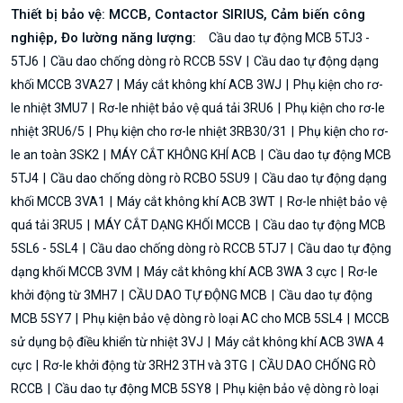
Thiết bị bảo vệ: MCCB, Contactor SIRIUS, Cảm biến công
nghiệp, Đo lường năng lượng:
Cầu dao tự động MCB 5TJ3 -
5TJ6
Cầu dao chống dòng rò RCCB 5SV
Cầu dao tự động dạng
khối MCCB 3VA27
Máy cắt không khí ACB 3WJ
Phụ kiện cho rơ-
le nhiệt 3MU7
Rơ-le nhiệt bảo vệ quá tải 3RU6
Phụ kiện cho rơ-le
nhiệt 3RU6/5
Phụ kiện cho rơ-le nhiệt 3RB30/31
Phụ kiện cho rơ-
le an toàn 3SK2
MÁY CẮT KHÔNG KHÍ ACB
Cầu dao tự động MCB
5TJ4
Cầu dao chống dòng rò RCBO 5SU9
Cầu dao tự động dạng
khối MCCB 3VA1
Máy cắt không khí ACB 3WT
Rơ-le nhiệt bảo vệ
quá tải 3RU5
MÁY CẮT DẠNG KHỐI MCCB
Cầu dao tự động MCB
5SL6 - 5SL4
Cầu dao chống dòng rò RCCB 5TJ7
Cầu dao tự động
dạng khối MCCB 3VM
Máy cắt không khí ACB 3WA 3 cực
Rơ-le
khởi động từ 3MH7
CẦU DAO TỰ ĐỘNG MCB
Cầu dao tự động
MCB 5SY7
Phụ kiện bảo vệ dòng rò loại AC cho MCB 5SL4
MCCB
sử dụng bộ điều khiển từ nhiệt 3VJ
Máy cắt không khí ACB 3WA 4
cực
Rơ-le khởi động từ 3RH2 3TH và 3TG
CẦU DAO CHỐNG RÒ
RCCB
Cầu dao tự động MCB 5SY8
Phụ kiện bảo vệ dòng rò loại