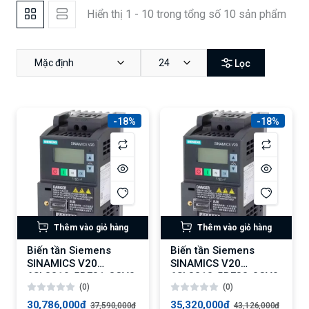
Hiển thị 1 - 10 trong tổng số 10 sản phẩm
Mặc định
24
Lọc
-18%
-18%
Thêm vào giỏ hàng
Thêm vào giỏ hàng
Biến tần Siemens
Biến tần Siemens
SINAMICS V20
SINAMICS V20
6SL3210-5BE31-8CV0:
6SL3210-5BE32-2CV0:
(0)
(0)
Động cơ 18.5 kW, Tải
Biến tần 22 kW, Tải
quá 150%
quá 150% trong 60
30,786,000₫
35,320,000₫
37,590,000₫
43,126,000₫