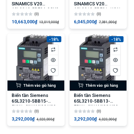
SINAMICS V20
SINAMICS V20
6SL3210-5BE24-0CV0:
6SL3210-5BE21-1UV1:
(0)
(0)
Biến tần 4kW, Tải quá
Động cơ 1.1 kW, Tải
150%
quá tải 150%
10,663,000₫
6,045,000₫
13,019,000₫
7,381,000₫
-18%
-18%
Thêm vào giỏ hàng
Thêm vào giỏ hàng
Biến tần Siemens
Biến tần Siemens
6SL3210-5BB15-
6SL3210-5BB13-
5UV1: SINAMICS V20
7BV1: SINAMICS V20
(0)
(0)
0.55 kW
0.37 kW
3,292,000₫
3,292,000₫
4,020,000₫
4,020,000₫