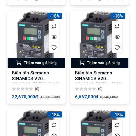
giây
-18%
-18%
Thêm vào giỏ hàng
Thêm vào giỏ hàng
Biến tần Siemens
Biến tần Siemens
SINAMICS V20
SINAMICS V20
6SL3210-5BE32-2UV0:
6SL3210-5BE21-5UV1:
(0)
(0)
Biến tần 22 kW, Tải
Động cơ 1.5 kW, Tải
quá 150%
quá 150%
32,670,000₫
6,667,000₫
39,891,000₫
8,140,000₫
-18%
-18%