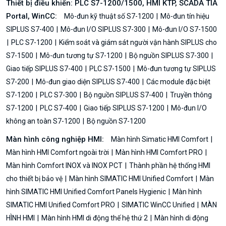
Thiết bị điều khiển: PLC S7-1200/1500, HMI KTP, SCADA TIA
Portal, WinCC:
Mô-đun kỹ thuật số S7-1200
Mô-đun tín hiệu
SIPLUS S7-400
Mô-đun I/O SIPLUS S7-300
Mô-đun I/O S7-1500
PLC S7-1200
Kiểm soát và giám sát người vận hành SIPLUS cho
S7-1500
Mô-đun tương tự S7-1200
Bộ nguồn SIPLUS S7-300
Giao tiếp SIPLUS S7-400
PLC S7-1500
Mô-đun tương tự SIPLUS
S7-200
Mô-đun giao diện SIPLUS S7-400
Các module đặc biệt
S7-1200
PLC S7-300
Bộ nguồn SIPLUS S7-400
Truyền thông
S7-1200
PLC S7-400
Giao tiếp SIPLUS S7-1200
Mô-đun I/O
không an toàn S7-1200
Bộ nguồn S7-1200
Màn hình công nghiệp HMI:
Màn hình Simatic HMI Comfort
Màn hình HMI Comfort ngoài trời
Màn hình HMI Comfort PRO
Màn hình Comfort INOX và INOX PCT
Thành phần hệ thống HMI
cho thiết bị bảo vệ
Màn hình SIMATIC HMI Unified Comfort
Màn
hình SIMATIC HMI Unified Comfort Panels Hygienic
Màn hình
SIMATIC HMI Unified Comfort PRO
SIMATIC WinCC Unified
MÀN
HÌNH HMI
Màn hình HMI di động thế hệ thứ 2
Màn hình di động