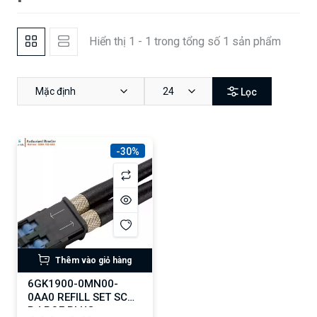
Hiển thị 1 - 1 trong tổng số 1 sản phẩm
Mặc định
24
Lọc
-30%
Thêm vào giỏ hàng
6GK1900-0MN00-
0AA0 REFILL SET SC
RJ POF PLUG