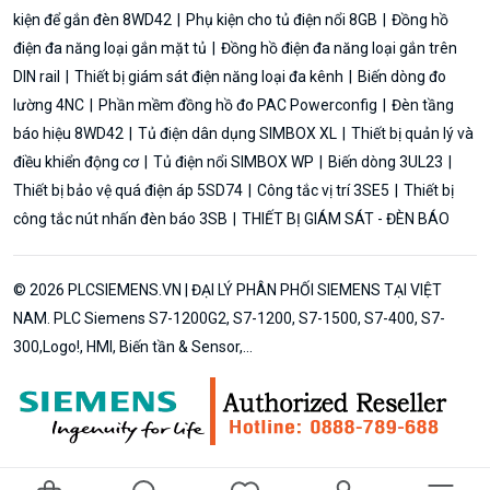
kiện để gắn đèn 8WD42
Phụ kiện cho tủ điện nổi 8GB
Đồng hồ
điện đa năng loại gắn mặt tủ
Đồng hồ điện đa năng loại gắn trên
DIN rail
Thiết bị giám sát điện năng loại đa kênh
Biến dòng đo
lường 4NC
Phần mềm đồng hồ đo PAC Powerconfig
Đèn tầng
báo hiệu 8WD42
Tủ điện dân dụng SIMBOX XL
Thiết bị quản lý và
điều khiển động cơ
Tủ điện nổi SIMBOX WP
Biến dòng 3UL23
Thiết bị bảo vệ quá điện áp 5SD74
Công tắc vị trí 3SE5
Thiết bị
công tắc nút nhấn đèn báo 3SB
THIẾT BỊ GIÁM SÁT - ĐÈN BÁO
© 2026 PLCSIEMENS.VN | ĐẠI LÝ PHÂN PHỐI SIEMENS TẠI VIỆT
NAM. PLC Siemens S7-1200G2, S7-1200, S7-1500, S7-400, S7-
300,Logo!, HMI, Biến tần & Sensor,...