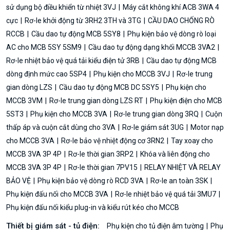
sử dụng bộ điều khiển từ nhiệt 3VJ
Máy cắt không khí ACB 3WA 4
cực
Rơ-le khởi động từ 3RH2 3TH và 3TG
CẦU DAO CHỐNG RÒ
RCCB
Cầu dao tự động MCB 5SY8
Phụ kiện bảo vệ dòng rò loại
AC cho MCB 5SY 5SM9
Cầu dao tự động dạng khối MCCB 3VA2
Rơ-le nhiệt bảo vệ quá tải kiểu điện tử 3RB
Cầu dao tự động MCB
dòng định mức cao 5SP4
Phụ kiện cho MCCB 3VJ
Rơ-le trung
gian dòng LZS
Cầu dao tự động MCB DC 5SY5
Phụ kiện cho
MCCB 3VM
Rơ-le trung gian dòng LZS RT
Phụ kiện điện cho MCB
5ST3
Phụ kiện cho MCCB 3VA
Rơ-le trung gian dòng 3RQ
Cuộn
thấp áp và cuộn cắt dùng cho 3VA
Rơ-le giám sát 3UG
Motor nạp
cho MCCB 3VA
Rơ-le bảo vệ nhiệt động cơ 3RN2
Tay xoay cho
MCCB 3VA 3P 4P
Rơ-le thời gian 3RP2
Khóa và liên động cho
MCCB 3VA 3P 4P
Rơ-le thời gian 7PV15
RELAY NHIỆT VÀ RELAY
BẢO VỆ
Phụ kiện bảo vệ dòng rò RCD 3VA
Rơ-le an toàn 3SK
Phụ kiện đấu nối cho MCCB 3VA
Rơ-le nhiệt bảo vệ quá tải 3MU7
Phụ kiện đấu nối kiểu plug-in và kiểu rút kéo cho MCCB
Thiết bị giám sát - tủ điện:
Phụ kiện cho tủ điện âm tường
Phụ