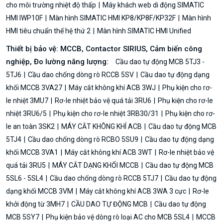
cho môi trường nhiệt độ thấp
Máy khách web di động SIMATIC
HMI IWP10F
Màn hình SIMATIC HMI KP8/KP8F/KP32F
Màn hình
HMI tiêu chuẩn thế hệ thứ 2
Màn hình SIMATIC HMI Unified
Thiết bị bảo vệ: MCCB, Contactor SIRIUS, Cảm biến công
nghiệp, Đo lường năng lượng:
Cầu dao tự động MCB 5TJ3 -
5TJ6
Cầu dao chống dòng rò RCCB 5SV
Cầu dao tự động dạng
khối MCCB 3VA27
Máy cắt không khí ACB 3WJ
Phụ kiện cho rơ-
le nhiệt 3MU7
Rơ-le nhiệt bảo vệ quá tải 3RU6
Phụ kiện cho rơ-le
nhiệt 3RU6/5
Phụ kiện cho rơ-le nhiệt 3RB30/31
Phụ kiện cho rơ-
le an toàn 3SK2
MÁY CẮT KHÔNG KHÍ ACB
Cầu dao tự động MCB
5TJ4
Cầu dao chống dòng rò RCBO 5SU9
Cầu dao tự động dạng
khối MCCB 3VA1
Máy cắt không khí ACB 3WT
Rơ-le nhiệt bảo vệ
quá tải 3RU5
MÁY CẮT DẠNG KHỐI MCCB
Cầu dao tự động MCB
5SL6 - 5SL4
Cầu dao chống dòng rò RCCB 5TJ7
Cầu dao tự động
dạng khối MCCB 3VM
Máy cắt không khí ACB 3WA 3 cực
Rơ-le
khởi động từ 3MH7
CẦU DAO TỰ ĐỘNG MCB
Cầu dao tự động
MCB 5SY7
Phụ kiện bảo vệ dòng rò loại AC cho MCB 5SL4
MCCB