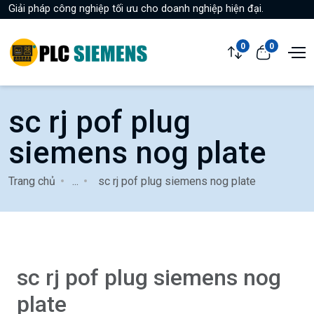
Giải pháp công nghiệp tối ưu cho doanh nghiệp hiện đại.
0
0
sc rj pof plug
siemens nog plate
Trang chủ
...
sc rj pof plug siemens nog plate
sc rj pof plug siemens nog
plate