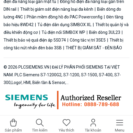
điện đa năng loại gắn mặt tủ
Đồng hồ điện đa năng loại gắn trên
DIN rail
Thiết bị giám sát điện năng loại đa kênh
Biến dòng đo
lường 4NC
Phần mềm đồng hồ đo PAC Powerconfig
Đèn tầng
báo hiệu 8WD42
Tủ điện dân dụng SIMBOX XL
Thiết bị quản lý và
điều khiển động cơ
Tủ điện nổi SIMBOX WP
Biến dòng 3UL23
Thiết bị bảo vệ quá điện áp 5SD74
Công tắc vị trí 3SE5
Thiết bị
công tắc nút nhấn đèn báo 3SB
THIẾT BỊ GIÁM SÁT - ĐÈN BÁO
© 2026 PLCSIEMENS.VN | ĐẠI LÝ PHÂN PHỐI SIEMENS TẠI VIỆT
NAM. PLC Siemens S7-1200G2, S7-1200, S7-1500, S7-400, S7-
300,Logo!, HMI, Biến tần & Sensor,...
Sản phẩm
Tìm kiếm
Yêu thích
Tài khoản
Menu