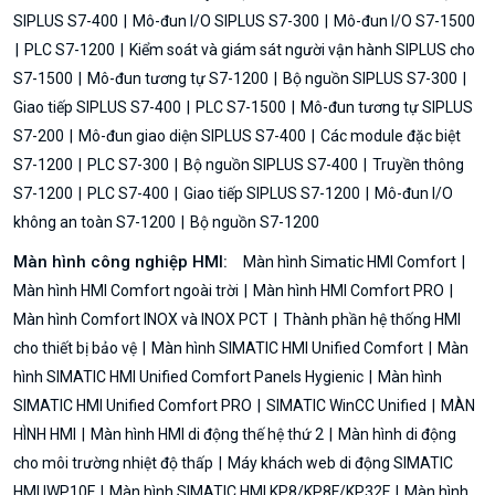
SIPLUS S7-400
Mô-đun I/O SIPLUS S7-300
Mô-đun I/O S7-1500
PLC S7-1200
Kiểm soát và giám sát người vận hành SIPLUS cho
S7-1500
Mô-đun tương tự S7-1200
Bộ nguồn SIPLUS S7-300
Giao tiếp SIPLUS S7-400
PLC S7-1500
Mô-đun tương tự SIPLUS
S7-200
Mô-đun giao diện SIPLUS S7-400
Các module đặc biệt
S7-1200
PLC S7-300
Bộ nguồn SIPLUS S7-400
Truyền thông
S7-1200
PLC S7-400
Giao tiếp SIPLUS S7-1200
Mô-đun I/O
không an toàn S7-1200
Bộ nguồn S7-1200
Màn hình công nghiệp HMI:
Màn hình Simatic HMI Comfort
Màn hình HMI Comfort ngoài trời
Màn hình HMI Comfort PRO
Màn hình Comfort INOX và INOX PCT
Thành phần hệ thống HMI
cho thiết bị bảo vệ
Màn hình SIMATIC HMI Unified Comfort
Màn
hình SIMATIC HMI Unified Comfort Panels Hygienic
Màn hình
SIMATIC HMI Unified Comfort PRO
SIMATIC WinCC Unified
MÀN
HÌNH HMI
Màn hình HMI di động thế hệ thứ 2
Màn hình di động
cho môi trường nhiệt độ thấp
Máy khách web di động SIMATIC
HMI IWP10F
Màn hình SIMATIC HMI KP8/KP8F/KP32F
Màn hình