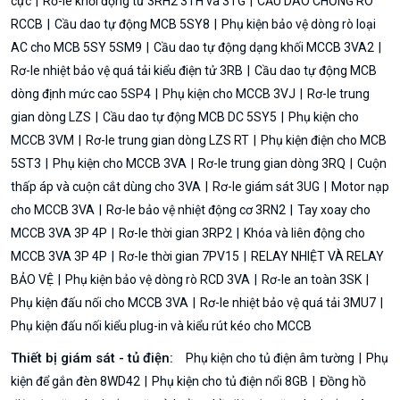
cực
Rơ-le khởi động từ 3RH2 3TH và 3TG
CẦU DAO CHỐNG RÒ
RCCB
Cầu dao tự động MCB 5SY8
Phụ kiện bảo vệ dòng rò loại
AC cho MCB 5SY 5SM9
Cầu dao tự động dạng khối MCCB 3VA2
Rơ-le nhiệt bảo vệ quá tải kiểu điện tử 3RB
Cầu dao tự động MCB
dòng định mức cao 5SP4
Phụ kiện cho MCCB 3VJ
Rơ-le trung
gian dòng LZS
Cầu dao tự động MCB DC 5SY5
Phụ kiện cho
MCCB 3VM
Rơ-le trung gian dòng LZS RT
Phụ kiện điện cho MCB
5ST3
Phụ kiện cho MCCB 3VA
Rơ-le trung gian dòng 3RQ
Cuộn
thấp áp và cuộn cắt dùng cho 3VA
Rơ-le giám sát 3UG
Motor nạp
cho MCCB 3VA
Rơ-le bảo vệ nhiệt động cơ 3RN2
Tay xoay cho
MCCB 3VA 3P 4P
Rơ-le thời gian 3RP2
Khóa và liên động cho
MCCB 3VA 3P 4P
Rơ-le thời gian 7PV15
RELAY NHIỆT VÀ RELAY
BẢO VỆ
Phụ kiện bảo vệ dòng rò RCD 3VA
Rơ-le an toàn 3SK
Phụ kiện đấu nối cho MCCB 3VA
Rơ-le nhiệt bảo vệ quá tải 3MU7
Phụ kiện đấu nối kiểu plug-in và kiểu rút kéo cho MCCB
Thiết bị giám sát - tủ điện:
Phụ kiện cho tủ điện âm tường
Phụ
kiện để gắn đèn 8WD42
Phụ kiện cho tủ điện nổi 8GB
Đồng hồ