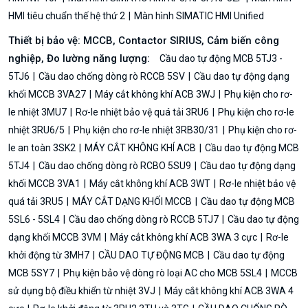
HMI tiêu chuẩn thế hệ thứ 2
Màn hình SIMATIC HMI Unified
Thiết bị bảo vệ: MCCB, Contactor SIRIUS, Cảm biến công
nghiệp, Đo lường năng lượng:
Cầu dao tự động MCB 5TJ3 -
5TJ6
Cầu dao chống dòng rò RCCB 5SV
Cầu dao tự động dạng
khối MCCB 3VA27
Máy cắt không khí ACB 3WJ
Phụ kiện cho rơ-
le nhiệt 3MU7
Rơ-le nhiệt bảo vệ quá tải 3RU6
Phụ kiện cho rơ-le
nhiệt 3RU6/5
Phụ kiện cho rơ-le nhiệt 3RB30/31
Phụ kiện cho rơ-
le an toàn 3SK2
MÁY CẮT KHÔNG KHÍ ACB
Cầu dao tự động MCB
5TJ4
Cầu dao chống dòng rò RCBO 5SU9
Cầu dao tự động dạng
khối MCCB 3VA1
Máy cắt không khí ACB 3WT
Rơ-le nhiệt bảo vệ
quá tải 3RU5
MÁY CẮT DẠNG KHỐI MCCB
Cầu dao tự động MCB
5SL6 - 5SL4
Cầu dao chống dòng rò RCCB 5TJ7
Cầu dao tự động
dạng khối MCCB 3VM
Máy cắt không khí ACB 3WA 3 cực
Rơ-le
khởi động từ 3MH7
CẦU DAO TỰ ĐỘNG MCB
Cầu dao tự động
MCB 5SY7
Phụ kiện bảo vệ dòng rò loại AC cho MCB 5SL4
MCCB
sử dụng bộ điều khiển từ nhiệt 3VJ
Máy cắt không khí ACB 3WA 4