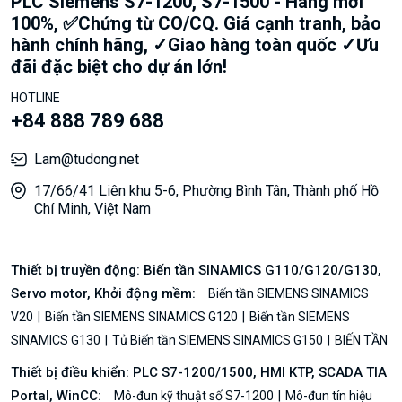
PLC Siemens S7-1200, S7-1500 - Hàng mới
100%, ✅Chứng từ CO/CQ. Giá cạnh tranh, bảo
hành chính hãng, ✓Giao hàng toàn quốc ✓Ưu
đãi đặc biệt cho dự án lớn!
HOTLINE
+84 888 789 688
Lam@tudong.net
17/66/41 Liên khu 5-6, Phường Bình Tân, Thành phố Hồ
Chí Minh, Việt Nam
Thiết bị truyền động: Biến tần SINAMICS G110/G120/G130,
Servo motor, Khởi động mềm:
Biến tần SIEMENS SINAMICS
V20
Biến tần SIEMENS SINAMICS G120
Biến tần SIEMENS
SINAMICS G130
Tủ Biến tần SIEMENS SINAMICS G150
BIẾN TẦN
Thiết bị điều khiển: PLC S7-1200/1500, HMI KTP, SCADA TIA
Portal, WinCC:
Mô-đun kỹ thuật số S7-1200
Mô-đun tín hiệu