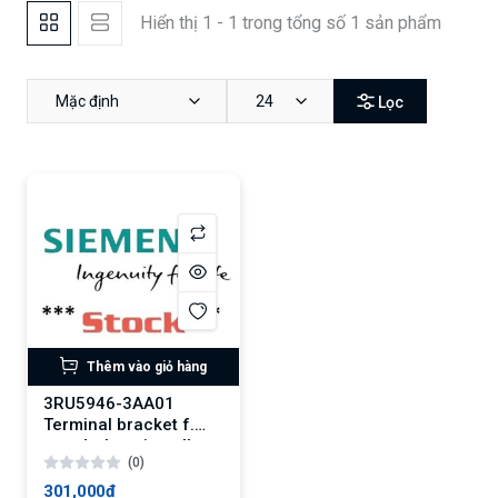
Hiển thị 1 - 1 trong tổng số 1 sản phẩm
Mặc định
24
Lọc
Thêm vào giỏ hàng
3RU5946-3AA01
Terminal bracket f.
stand-alone install.
(0)
301,000₫