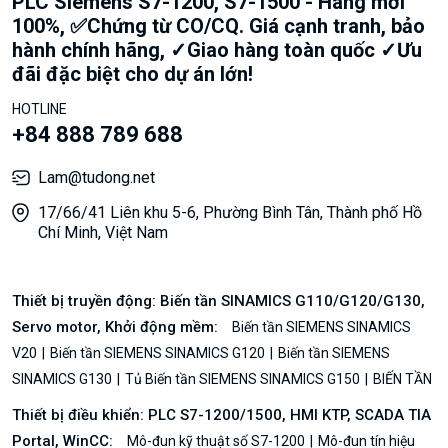
PLC Siemens S7-1200, S7-1500 - Hàng mới
100%, ✅Chứng từ CO/CQ. Giá cạnh tranh, bảo
hành chính hãng, ✓Giao hàng toàn quốc ✓Ưu
đãi đặc biệt cho dự án lớn!
HOTLINE
+84 888 789 688
Lam@tudong.net
17/66/41 Liên khu 5-6, Phường Bình Tân, Thành phố Hồ
Chí Minh, Việt Nam
Thiết bị truyền động: Biến tần SINAMICS G110/G120/G130,
Servo motor, Khởi động mềm:
Biến tần SIEMENS SINAMICS
V20
Biến tần SIEMENS SINAMICS G120
Biến tần SIEMENS
SINAMICS G130
Tủ Biến tần SIEMENS SINAMICS G150
BIẾN TẦN
Thiết bị điều khiển: PLC S7-1200/1500, HMI KTP, SCADA TIA
Portal, WinCC:
Mô-đun kỹ thuật số S7-1200
Mô-đun tín hiệu