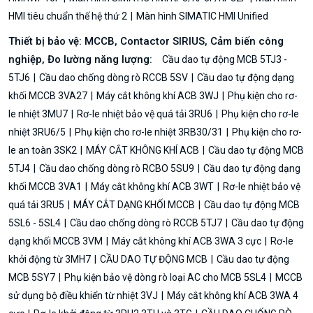
HMI tiêu chuẩn thế hệ thứ 2
Màn hình SIMATIC HMI Unified
Thiết bị bảo vệ: MCCB, Contactor SIRIUS, Cảm biến công
nghiệp, Đo lường năng lượng:
Cầu dao tự động MCB 5TJ3 -
5TJ6
Cầu dao chống dòng rò RCCB 5SV
Cầu dao tự động dạng
khối MCCB 3VA27
Máy cắt không khí ACB 3WJ
Phụ kiện cho rơ-
le nhiệt 3MU7
Rơ-le nhiệt bảo vệ quá tải 3RU6
Phụ kiện cho rơ-le
nhiệt 3RU6/5
Phụ kiện cho rơ-le nhiệt 3RB30/31
Phụ kiện cho rơ-
le an toàn 3SK2
MÁY CẮT KHÔNG KHÍ ACB
Cầu dao tự động MCB
5TJ4
Cầu dao chống dòng rò RCBO 5SU9
Cầu dao tự động dạng
khối MCCB 3VA1
Máy cắt không khí ACB 3WT
Rơ-le nhiệt bảo vệ
quá tải 3RU5
MÁY CẮT DẠNG KHỐI MCCB
Cầu dao tự động MCB
5SL6 - 5SL4
Cầu dao chống dòng rò RCCB 5TJ7
Cầu dao tự động
dạng khối MCCB 3VM
Máy cắt không khí ACB 3WA 3 cực
Rơ-le
khởi động từ 3MH7
CẦU DAO TỰ ĐỘNG MCB
Cầu dao tự động
MCB 5SY7
Phụ kiện bảo vệ dòng rò loại AC cho MCB 5SL4
MCCB
sử dụng bộ điều khiển từ nhiệt 3VJ
Máy cắt không khí ACB 3WA 4