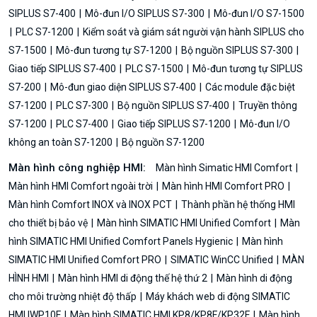
SIPLUS S7-400
Mô-đun I/O SIPLUS S7-300
Mô-đun I/O S7-1500
PLC S7-1200
Kiểm soát và giám sát người vận hành SIPLUS cho
S7-1500
Mô-đun tương tự S7-1200
Bộ nguồn SIPLUS S7-300
Giao tiếp SIPLUS S7-400
PLC S7-1500
Mô-đun tương tự SIPLUS
S7-200
Mô-đun giao diện SIPLUS S7-400
Các module đặc biệt
S7-1200
PLC S7-300
Bộ nguồn SIPLUS S7-400
Truyền thông
S7-1200
PLC S7-400
Giao tiếp SIPLUS S7-1200
Mô-đun I/O
không an toàn S7-1200
Bộ nguồn S7-1200
Màn hình công nghiệp HMI:
Màn hình Simatic HMI Comfort
Màn hình HMI Comfort ngoài trời
Màn hình HMI Comfort PRO
Màn hình Comfort INOX và INOX PCT
Thành phần hệ thống HMI
cho thiết bị bảo vệ
Màn hình SIMATIC HMI Unified Comfort
Màn
hình SIMATIC HMI Unified Comfort Panels Hygienic
Màn hình
SIMATIC HMI Unified Comfort PRO
SIMATIC WinCC Unified
MÀN
HÌNH HMI
Màn hình HMI di động thế hệ thứ 2
Màn hình di động
cho môi trường nhiệt độ thấp
Máy khách web di động SIMATIC
HMI IWP10F
Màn hình SIMATIC HMI KP8/KP8F/KP32F
Màn hình