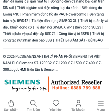
điện đa năng loại gắn mặt tủ
Đồng hồ điện đa năng loại gắn trên
DIN rail
Thiết bị giám sát điện năng loại đa kênh
Biến dòng đo
lường 4NC
Phần mềm đồng hồ đo PAC Powerconfig
Đèn tầng
báo hiệu 8WD42
Tủ điện dân dụng SIMBOX XL
Thiết bị quản lý và
điều khiển động cơ
Tủ điện nổi SIMBOX WP
Biến dòng 3UL23
Thiết bị bảo vệ quá điện áp 5SD74
Công tắc vị trí 3SE5
Thiết bị
công tắc nút nhấn đèn báo 3SB
THIẾT BỊ GIÁM SÁT - ĐÈN BÁO
© 2026 PLCSIEMENS.VN | ĐẠI LÝ PHÂN PHỐI SIEMENS TẠI VIỆT
NAM. PLC Siemens S7-1200G2, S7-1200, S7-1500, S7-400, S7-
300,Logo!, HMI, Biến tần & Sensor,...
Sản phẩm
Tìm kiếm
Yêu thích
Tài khoản
Menu