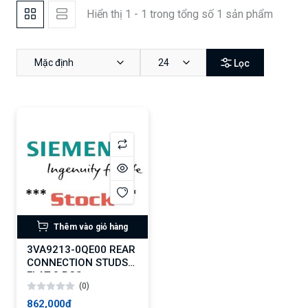
Hiển thị 1 - 1 trong tổng số 1 sản phẩm
Mặc định
24
Lọc
Thêm vào giỏ hàng
3VA9213-0QE00 REAR
CONNECTION STUDS
FLAT 3 PCS.
(0)
862,000₫