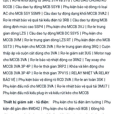
cực
Rơ-le khởi động từ 3RH2 3TH và 3TG
CẦU DAO CHỐNG RÒ
RCCB
Cầu dao tự động MCB 5SY8
Phụ kiện bảo vệ dòng rò loại
AC cho MCB 5SY 5SM9
Cầu dao tự động dạng khối MCCB 3VA2
Rơ-le nhiệt bảo vệ quá tải kiểu điện tử 3RB
Cầu dao tự động MCB
dòng định mức cao 5SP4
Phụ kiện cho MCCB 3VJ
Rơ-le trung
gian dòng LZS
Cầu dao tự động MCB DC 5SY5
Phụ kiện cho
MCCB 3VM
Rơ-le trung gian dòng LZS RT
Phụ kiện điện cho MCB
5ST3
Phụ kiện cho MCCB 3VA
Rơ-le trung gian dòng 3RQ
Cuộn
thấp áp và cuộn cắt dùng cho 3VA
Rơ-le giám sát 3UG
Motor nạp
cho MCCB 3VA
Rơ-le bảo vệ nhiệt động cơ 3RN2
Tay xoay cho
MCCB 3VA 3P 4P
Rơ-le thời gian 3RP2
Khóa và liên động cho
MCCB 3VA 3P 4P
Rơ-le thời gian 7PV15
RELAY NHIỆT VÀ RELAY
BẢO VỆ
Phụ kiện bảo vệ dòng rò RCD 3VA
Rơ-le an toàn 3SK
Phụ kiện đấu nối cho MCCB 3VA
Rơ-le nhiệt bảo vệ quá tải 3MU7
Phụ kiện đấu nối kiểu plug-in và kiểu rút kéo cho MCCB
Thiết bị giám sát - tủ điện:
Phụ kiện cho tủ điện âm tường
Phụ
kiện để gắn đèn 8WD42
Phụ kiện cho tủ điện nổi 8GB
Đồng hồ