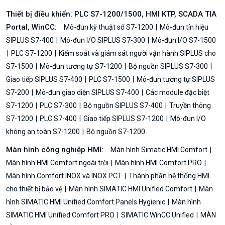
Thiết bị điều khiển: PLC S7-1200/1500, HMI KTP, SCADA TIA
Portal, WinCC:
Mô-đun kỹ thuật số S7-1200
Mô-đun tín hiệu
SIPLUS S7-400
Mô-đun I/O SIPLUS S7-300
Mô-đun I/O S7-1500
PLC S7-1200
Kiểm soát và giám sát người vận hành SIPLUS cho
S7-1500
Mô-đun tương tự S7-1200
Bộ nguồn SIPLUS S7-300
Giao tiếp SIPLUS S7-400
PLC S7-1500
Mô-đun tương tự SIPLUS
S7-200
Mô-đun giao diện SIPLUS S7-400
Các module đặc biệt
S7-1200
PLC S7-300
Bộ nguồn SIPLUS S7-400
Truyền thông
S7-1200
PLC S7-400
Giao tiếp SIPLUS S7-1200
Mô-đun I/O
không an toàn S7-1200
Bộ nguồn S7-1200
Màn hình công nghiệp HMI:
Màn hình Simatic HMI Comfort
Màn hình HMI Comfort ngoài trời
Màn hình HMI Comfort PRO
Màn hình Comfort INOX và INOX PCT
Thành phần hệ thống HMI
cho thiết bị bảo vệ
Màn hình SIMATIC HMI Unified Comfort
Màn
hình SIMATIC HMI Unified Comfort Panels Hygienic
Màn hình
SIMATIC HMI Unified Comfort PRO
SIMATIC WinCC Unified
MÀN