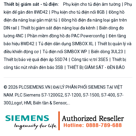
Thiết bị giám sát - tủ điện:
Phụ kiện cho tủ điện âm tường
Phụ
kiện để gắn đèn 8WD42
Phụ kiện cho tủ điện nổi 8GB
Đồng hồ
điện đa năng loại gắn mặt tủ
Đồng hồ điện đa năng loại gắn trên
DIN rail
Thiết bị giám sát điện năng loại đa kênh
Biến dòng đo
lường 4NC
Phần mềm đồng hồ đo PAC Powerconfig
Đèn tầng
báo hiệu 8WD42
Tủ điện dân dụng SIMBOX XL
Thiết bị quản lý và
điều khiển động cơ
Tủ điện nổi SIMBOX WP
Biến dòng 3UL23
Thiết bị bảo vệ quá điện áp 5SD74
Công tắc vị trí 3SE5
Thiết bị
công tắc nút nhấn đèn báo 3SB
THIẾT BỊ GIÁM SÁT - ĐÈN BÁO
© 2026 PLCSIEMENS.VN | ĐẠI LÝ PHÂN PHỐI SIEMENS TẠI VIỆT
NAM. PLC Siemens S7-1200G2, S7-1200, S7-1500, S7-400, S7-
300,Logo!, HMI, Biến tần & Sensor,...