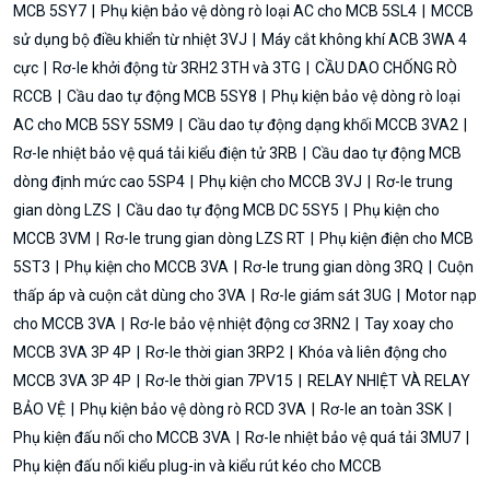
MCB 5SY7
Phụ kiện bảo vệ dòng rò loại AC cho MCB 5SL4
MCCB
sử dụng bộ điều khiển từ nhiệt 3VJ
Máy cắt không khí ACB 3WA 4
cực
Rơ-le khởi động từ 3RH2 3TH và 3TG
CẦU DAO CHỐNG RÒ
RCCB
Cầu dao tự động MCB 5SY8
Phụ kiện bảo vệ dòng rò loại
AC cho MCB 5SY 5SM9
Cầu dao tự động dạng khối MCCB 3VA2
Rơ-le nhiệt bảo vệ quá tải kiểu điện tử 3RB
Cầu dao tự động MCB
dòng định mức cao 5SP4
Phụ kiện cho MCCB 3VJ
Rơ-le trung
gian dòng LZS
Cầu dao tự động MCB DC 5SY5
Phụ kiện cho
MCCB 3VM
Rơ-le trung gian dòng LZS RT
Phụ kiện điện cho MCB
5ST3
Phụ kiện cho MCCB 3VA
Rơ-le trung gian dòng 3RQ
Cuộn
thấp áp và cuộn cắt dùng cho 3VA
Rơ-le giám sát 3UG
Motor nạp
cho MCCB 3VA
Rơ-le bảo vệ nhiệt động cơ 3RN2
Tay xoay cho
MCCB 3VA 3P 4P
Rơ-le thời gian 3RP2
Khóa và liên động cho
MCCB 3VA 3P 4P
Rơ-le thời gian 7PV15
RELAY NHIỆT VÀ RELAY
BẢO VỆ
Phụ kiện bảo vệ dòng rò RCD 3VA
Rơ-le an toàn 3SK
Phụ kiện đấu nối cho MCCB 3VA
Rơ-le nhiệt bảo vệ quá tải 3MU7
Phụ kiện đấu nối kiểu plug-in và kiểu rút kéo cho MCCB