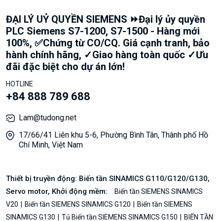
ĐẠI LÝ UỶ QUYỀN SIEMENS ⏩Đại lý ủy quyền
PLC Siemens S7-1200, S7-1500 - Hàng mới
100%, ✅Chứng từ CO/CQ. Giá cạnh tranh, bảo
hành chính hãng, ✓Giao hàng toàn quốc ✓Ưu
đãi đặc biệt cho dự án lớn!
HOTLINE
+84 888 789 688
Lam@tudong.net
17/66/41 Liên khu 5-6, Phường Bình Tân, Thành phố Hồ
Chí Minh, Việt Nam
Thiết bị truyền động: Biến tần SINAMICS G110/G120/G130,
Servo motor, Khởi động mềm:
Biến tần SIEMENS SINAMICS
V20
Biến tần SIEMENS SINAMICS G120
Biến tần SIEMENS
SINAMICS G130
Tủ Biến tần SIEMENS SINAMICS G150
BIẾN TẦN