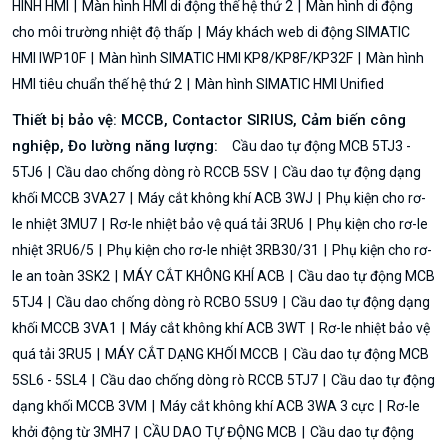
HÌNH HMI
Màn hình HMI di động thế hệ thứ 2
Màn hình di động
cho môi trường nhiệt độ thấp
Máy khách web di động SIMATIC
HMI IWP10F
Màn hình SIMATIC HMI KP8/KP8F/KP32F
Màn hình
HMI tiêu chuẩn thế hệ thứ 2
Màn hình SIMATIC HMI Unified
Thiết bị bảo vệ: MCCB, Contactor SIRIUS, Cảm biến công
nghiệp, Đo lường năng lượng:
Cầu dao tự động MCB 5TJ3 -
5TJ6
Cầu dao chống dòng rò RCCB 5SV
Cầu dao tự động dạng
khối MCCB 3VA27
Máy cắt không khí ACB 3WJ
Phụ kiện cho rơ-
le nhiệt 3MU7
Rơ-le nhiệt bảo vệ quá tải 3RU6
Phụ kiện cho rơ-le
nhiệt 3RU6/5
Phụ kiện cho rơ-le nhiệt 3RB30/31
Phụ kiện cho rơ-
le an toàn 3SK2
MÁY CẮT KHÔNG KHÍ ACB
Cầu dao tự động MCB
5TJ4
Cầu dao chống dòng rò RCBO 5SU9
Cầu dao tự động dạng
khối MCCB 3VA1
Máy cắt không khí ACB 3WT
Rơ-le nhiệt bảo vệ
quá tải 3RU5
MÁY CẮT DẠNG KHỐI MCCB
Cầu dao tự động MCB
5SL6 - 5SL4
Cầu dao chống dòng rò RCCB 5TJ7
Cầu dao tự động
dạng khối MCCB 3VM
Máy cắt không khí ACB 3WA 3 cực
Rơ-le
khởi động từ 3MH7
CẦU DAO TỰ ĐỘNG MCB
Cầu dao tự động