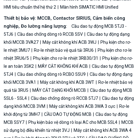
HMI tiêu chuẩn thế hệ thứ 2
Màn hình SIMATIC HMI Unified
Thiết bị bảo vệ: MCCB, Contactor SIRIUS, Cảm biến công
nghiệp, Đo lường năng lượng:
Cầu dao tự động MCB 5TJ3 -
5TJ6
Cầu dao chống dòng rò RCCB 5SV
Cầu dao tự động dạng
khối MCCB 3VA27
Máy cắt không khí ACB 3WJ
Phụ kiện cho rơ-
le nhiệt 3MU7
Rơ-le nhiệt bảo vệ quá tải 3RU6
Phụ kiện cho rơ-le
nhiệt 3RU6/5
Phụ kiện cho rơ-le nhiệt 3RB30/31
Phụ kiện cho rơ-
le an toàn 3SK2
MÁY CẮT KHÔNG KHÍ ACB
Cầu dao tự động MCB
5TJ4
Cầu dao chống dòng rò RCBO 5SU9
Cầu dao tự động dạng
khối MCCB 3VA1
Máy cắt không khí ACB 3WT
Rơ-le nhiệt bảo vệ
quá tải 3RU5
MÁY CẮT DẠNG KHỐI MCCB
Cầu dao tự động MCB
5SL6 - 5SL4
Cầu dao chống dòng rò RCCB 5TJ7
Cầu dao tự động
dạng khối MCCB 3VM
Máy cắt không khí ACB 3WA 3 cực
Rơ-le
khởi động từ 3MH7
CẦU DAO TỰ ĐỘNG MCB
Cầu dao tự động
MCB 5SY7
Phụ kiện bảo vệ dòng rò loại AC cho MCB 5SL4
MCCB
sử dụng bộ điều khiển từ nhiệt 3VJ
Máy cắt không khí ACB 3WA 4