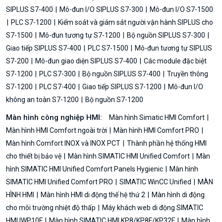
SIPLUS S7-400
Mô-đun I/O SIPLUS S7-300
Mô-đun I/O S7-1500
PLC S7-1200
Kiểm soát và giám sát người vận hành SIPLUS cho
S7-1500
Mô-đun tương tự S7-1200
Bộ nguồn SIPLUS S7-300
Giao tiếp SIPLUS S7-400
PLC S7-1500
Mô-đun tương tự SIPLUS
S7-200
Mô-đun giao diện SIPLUS S7-400
Các module đặc biệt
S7-1200
PLC S7-300
Bộ nguồn SIPLUS S7-400
Truyền thông
S7-1200
PLC S7-400
Giao tiếp SIPLUS S7-1200
Mô-đun I/O
không an toàn S7-1200
Bộ nguồn S7-1200
Màn hình công nghiệp HMI:
Màn hình Simatic HMI Comfort
Màn hình HMI Comfort ngoài trời
Màn hình HMI Comfort PRO
Màn hình Comfort INOX và INOX PCT
Thành phần hệ thống HMI
cho thiết bị bảo vệ
Màn hình SIMATIC HMI Unified Comfort
Màn
hình SIMATIC HMI Unified Comfort Panels Hygienic
Màn hình
SIMATIC HMI Unified Comfort PRO
SIMATIC WinCC Unified
MÀN
HÌNH HMI
Màn hình HMI di động thế hệ thứ 2
Màn hình di động
cho môi trường nhiệt độ thấp
Máy khách web di động SIMATIC
HMI IWP10F
Màn hình SIMATIC HMI KP8/KP8F/KP32F
Màn hình