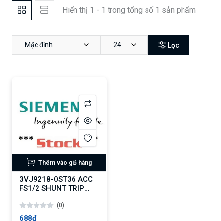
Hiển thị 1 - 1 trong tổng số 1 sản phẩm
Mặc định
24
Lọc
Thêm vào giỏ hàng
3VJ9218-0ST36 ACC
FS1/2 SHUNT TRIP
220VAC 50/60Hz
(0)
688₫