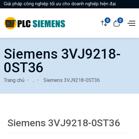
Giải pháp công nghiệp tối ưu cho doanh nghiệp hiện đại.
0
0
Siemens 3VJ9218-
0ST36
Trang chủ
...
Siemens 3VJ9218-0ST36
Siemens 3VJ9218-0ST36