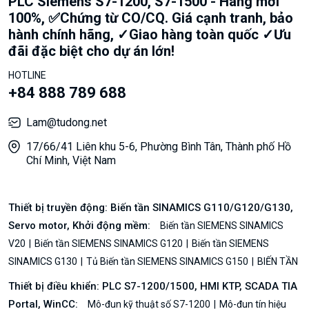
PLC Siemens S7-1200, S7-1500 - Hàng mới
100%, ✅Chứng từ CO/CQ. Giá cạnh tranh, bảo
hành chính hãng, ✓Giao hàng toàn quốc ✓Ưu
đãi đặc biệt cho dự án lớn!
HOTLINE
+84 888 789 688
Lam@tudong.net
17/66/41 Liên khu 5-6, Phường Bình Tân, Thành phố Hồ
Chí Minh, Việt Nam
Thiết bị truyền động: Biến tần SINAMICS G110/G120/G130,
Servo motor, Khởi động mềm:
Biến tần SIEMENS SINAMICS
V20
Biến tần SIEMENS SINAMICS G120
Biến tần SIEMENS
SINAMICS G130
Tủ Biến tần SIEMENS SINAMICS G150
BIẾN TẦN
Thiết bị điều khiển: PLC S7-1200/1500, HMI KTP, SCADA TIA
Portal, WinCC:
Mô-đun kỹ thuật số S7-1200
Mô-đun tín hiệu