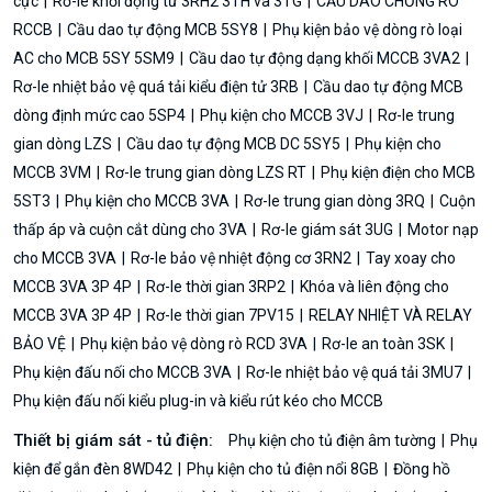
cực
Rơ-le khởi động từ 3RH2 3TH và 3TG
CẦU DAO CHỐNG RÒ
RCCB
Cầu dao tự động MCB 5SY8
Phụ kiện bảo vệ dòng rò loại
AC cho MCB 5SY 5SM9
Cầu dao tự động dạng khối MCCB 3VA2
Rơ-le nhiệt bảo vệ quá tải kiểu điện tử 3RB
Cầu dao tự động MCB
dòng định mức cao 5SP4
Phụ kiện cho MCCB 3VJ
Rơ-le trung
gian dòng LZS
Cầu dao tự động MCB DC 5SY5
Phụ kiện cho
MCCB 3VM
Rơ-le trung gian dòng LZS RT
Phụ kiện điện cho MCB
5ST3
Phụ kiện cho MCCB 3VA
Rơ-le trung gian dòng 3RQ
Cuộn
thấp áp và cuộn cắt dùng cho 3VA
Rơ-le giám sát 3UG
Motor nạp
cho MCCB 3VA
Rơ-le bảo vệ nhiệt động cơ 3RN2
Tay xoay cho
MCCB 3VA 3P 4P
Rơ-le thời gian 3RP2
Khóa và liên động cho
MCCB 3VA 3P 4P
Rơ-le thời gian 7PV15
RELAY NHIỆT VÀ RELAY
BẢO VỆ
Phụ kiện bảo vệ dòng rò RCD 3VA
Rơ-le an toàn 3SK
Phụ kiện đấu nối cho MCCB 3VA
Rơ-le nhiệt bảo vệ quá tải 3MU7
Phụ kiện đấu nối kiểu plug-in và kiểu rút kéo cho MCCB
Thiết bị giám sát - tủ điện:
Phụ kiện cho tủ điện âm tường
Phụ
kiện để gắn đèn 8WD42
Phụ kiện cho tủ điện nổi 8GB
Đồng hồ