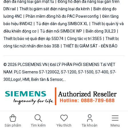
điện đa năng loại gắn mặt tủ
Đồng hồ điện đa năng loại gắn trên
DIN rail
Thiết bị giám sát điện năng loại đa kênh
Biến dòng đo
lường 4NC
Phần mềm đồng hồ đo PAC Powerconfig
Đèn tầng
báo hiệu 8WD42
Tủ điện dân dụng SIMBOX XL
Thiết bị quản lý và
điều khiển động cơ
Tủ điện nổi SIMBOX WP
Biến dòng 3UL23
Thiết bị bảo vệ quá điện áp 5SD74
Công tắc vị trí 3SE5
Thiết bị
công tắc nút nhấn đèn báo 3SB
THIẾT BỊ GIÁM SÁT - ĐÈN BÁO
© 2026 PLCSIEMENS.VN | ĐẠI LÝ PHÂN PHỐI SIEMENS TẠI VIỆT
NAM. PLC Siemens S7-1200G2, S7-1200, S7-1500, S7-400, S7-
300,Logo!, HMI, Biến tần & Sensor,...
Sản phẩm
Tìm kiếm
Yêu thích
Tài khoản
Menu