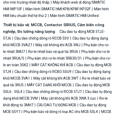
cho môi trường nhiệt độ thấp
Máy khách web di động SIMATIC
HMI IWP10F
Màn hình SIMATIC HMI KP8/KP8F/KP32F
Màn hình
HMI tiêu chuẩn thế hệ thứ 2
Màn hình SIMATIC HMI Unified
Thiết bị bảo vệ: MCCB, Contactor SIRIUS, Cảm biến công
nghiệp, Đo lường năng lượng:
Cầu dao tự động MCB 5TJ3 -
5TJ6
Cầu dao chống dòng rò RCCB 5SV
Cầu dao tự động dạng
khối MCCB 3VA27
Máy cắt không khí ACB 3WJ
Phụ kiện cho rơ-
le nhiệt 3MU7
Rơ-le nhiệt bảo vệ quá tải 3RU6
Phụ kiện cho rơ-le
nhiệt 3RU6/5
Phụ kiện cho rơ-le nhiệt 3RB30/31
Phụ kiện cho rơ-
le an toàn 3SK2
MÁY CẮT KHÔNG KHÍ ACB
Cầu dao tự động MCB
5TJ4
Cầu dao chống dòng rò RCBO 5SU9
Cầu dao tự động dạng
khối MCCB 3VA1
Máy cắt không khí ACB 3WT
Rơ-le nhiệt bảo vệ
quá tải 3RU5
MÁY CẮT DẠNG KHỐI MCCB
Cầu dao tự động MCB
5SL6 - 5SL4
Cầu dao chống dòng rò RCCB 5TJ7
Cầu dao tự động
dạng khối MCCB 3VM
Máy cắt không khí ACB 3WA 3 cực
Rơ-le
khởi động từ 3MH7
CẦU DAO TỰ ĐỘNG MCB
Cầu dao tự động
MCB 5SY7
Phụ kiện bảo vệ dòng rò loại AC cho MCB 5SL4
MCCB