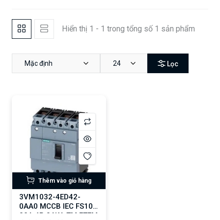
Hiển thị 1 - 1 trong tổng số 1 sản phẩm
Mặc định
24
Lọc
Thêm vào giỏ hàng
3VM1032-4ED42-
0AA0 MCCB IEC FS100
32A 4P 36KA TM FTFM