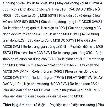
sử dụng bộ điều khiển từ nhiệt 3VJ
Máy cắt không khí ACB 3WA 4
cực
Rơ-le khởi động từ 3RH2 3TH và 3TG
CẦU DAO CHỐNG RÒ
RCCB
Cầu dao tự động MCB 5SY8
Phụ kiện bảo vệ dòng rò loại
AC cho MCB 5SY 5SM9
Cầu dao tự động dạng khối MCCB 3VA2
Rơ-le nhiệt bảo vệ quá tải kiểu điện tử 3RB
Cầu dao tự động MCB
dòng định mức cao 5SP4
Phụ kiện cho MCCB 3VJ
Rơ-le trung
gian dòng LZS
Cầu dao tự động MCB DC 5SY5
Phụ kiện cho
MCCB 3VM
Rơ-le trung gian dòng LZS RT
Phụ kiện điện cho MCB
5ST3
Phụ kiện cho MCCB 3VA
Rơ-le trung gian dòng 3RQ
Cuộn
thấp áp và cuộn cắt dùng cho 3VA
Rơ-le giám sát 3UG
Motor nạp
cho MCCB 3VA
Rơ-le bảo vệ nhiệt động cơ 3RN2
Tay xoay cho
MCCB 3VA 3P 4P
Rơ-le thời gian 3RP2
Khóa và liên động cho
MCCB 3VA 3P 4P
Rơ-le thời gian 7PV15
RELAY NHIỆT VÀ RELAY
BẢO VỆ
Phụ kiện bảo vệ dòng rò RCD 3VA
Rơ-le an toàn 3SK
Phụ kiện đấu nối cho MCCB 3VA
Rơ-le nhiệt bảo vệ quá tải 3MU7
Phụ kiện đấu nối kiểu plug-in và kiểu rút kéo cho MCCB
Thiết bị giám sát - tủ điện:
Phụ kiện cho tủ điện âm tường
Phụ