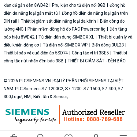
kiện để gắn đèn 8WD42
Phụ kiện cho tủ điện nổi 8GB
Đồng hồ
điện đa năng loại gắn mặt tủ
Đồng hồ điện đa năng loại gắn trên
DIN rail
Thiết bị giám sát điện năng loại đa kênh
Biến dòng đo
lường 4NC
Phần mềm đồng hồ đo PAC Powerconfig
Đèn tầng
báo hiệu 8WD42
Tủ điện dân dụng SIMBOX XL
Thiết bị quản lý và
điều khiển động cơ
Tủ điện nổi SIMBOX WP
Biến dòng 3UL23
Thiết bị bảo vệ quá điện áp 5SD74
Công tắc vị trí 3SE5
Thiết bị
công tắc nút nhấn đèn báo 3SB
THIẾT BỊ GIÁM SÁT - ĐÈN BÁO
© 2026 PLCSIEMENS.VN | ĐẠI LÝ PHÂN PHỐI SIEMENS TẠI VIỆT
NAM. PLC Siemens S7-1200G2, S7-1200, S7-1500, S7-400, S7-
300,Logo!, HMI, Biến tần & Sensor,...