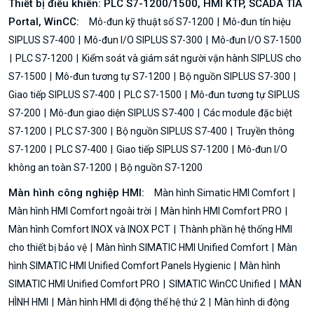
Thiết bị điều khiển: PLC S7-1200/1500, HMI KTP, SCADA TIA
Portal, WinCC:
Mô-đun kỹ thuật số S7-1200
Mô-đun tín hiệu
SIPLUS S7-400
Mô-đun I/O SIPLUS S7-300
Mô-đun I/O S7-1500
PLC S7-1200
Kiểm soát và giám sát người vận hành SIPLUS cho
S7-1500
Mô-đun tương tự S7-1200
Bộ nguồn SIPLUS S7-300
Giao tiếp SIPLUS S7-400
PLC S7-1500
Mô-đun tương tự SIPLUS
S7-200
Mô-đun giao diện SIPLUS S7-400
Các module đặc biệt
S7-1200
PLC S7-300
Bộ nguồn SIPLUS S7-400
Truyền thông
S7-1200
PLC S7-400
Giao tiếp SIPLUS S7-1200
Mô-đun I/O
không an toàn S7-1200
Bộ nguồn S7-1200
Màn hình công nghiệp HMI:
Màn hình Simatic HMI Comfort
Màn hình HMI Comfort ngoài trời
Màn hình HMI Comfort PRO
Màn hình Comfort INOX và INOX PCT
Thành phần hệ thống HMI
cho thiết bị bảo vệ
Màn hình SIMATIC HMI Unified Comfort
Màn
hình SIMATIC HMI Unified Comfort Panels Hygienic
Màn hình
SIMATIC HMI Unified Comfort PRO
SIMATIC WinCC Unified
MÀN
HÌNH HMI
Màn hình HMI di động thế hệ thứ 2
Màn hình di động