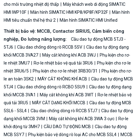
cho môi trường nhiệt độ thấp
Máy khách web di động SIMATIC
HMI IWP10F
Màn hình SIMATIC HMI KP8/KP8F/KP32F
Màn hình
HMI tiêu chuẩn thế hệ thứ 2
Màn hình SIMATIC HMI Unified
Thiết bị bảo vệ: MCCB, Contactor SIRIUS, Cảm biến công
nghiệp, Đo lường năng lượng:
Cầu dao tự động MCB 5TJ3 -
5TJ6
Cầu dao chống dòng rò RCCB 5SV
Cầu dao tự động dạng
khối MCCB 3VA27
Máy cắt không khí ACB 3WJ
Phụ kiện cho rơ-
le nhiệt 3MU7
Rơ-le nhiệt bảo vệ quá tải 3RU6
Phụ kiện cho rơ-le
nhiệt 3RU6/5
Phụ kiện cho rơ-le nhiệt 3RB30/31
Phụ kiện cho rơ-
le an toàn 3SK2
MÁY CẮT KHÔNG KHÍ ACB
Cầu dao tự động MCB
5TJ4
Cầu dao chống dòng rò RCBO 5SU9
Cầu dao tự động dạng
khối MCCB 3VA1
Máy cắt không khí ACB 3WT
Rơ-le nhiệt bảo vệ
quá tải 3RU5
MÁY CẮT DẠNG KHỐI MCCB
Cầu dao tự động MCB
5SL6 - 5SL4
Cầu dao chống dòng rò RCCB 5TJ7
Cầu dao tự động
dạng khối MCCB 3VM
Máy cắt không khí ACB 3WA 3 cực
Rơ-le
khởi động từ 3MH7
CẦU DAO TỰ ĐỘNG MCB
Cầu dao tự động
MCB 5SY7
Phụ kiện bảo vệ dòng rò loại AC cho MCB 5SL4
MCCB