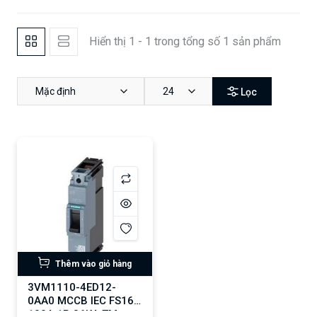
Hiển thị 1 - 1 trong tổng số 1 sản phẩm
Mặc định
24
Lọc
Thêm vào giỏ hàng
3VM1110-4ED12-
0AA0 MCCB IEC FS160
100A 1P 36KA TM