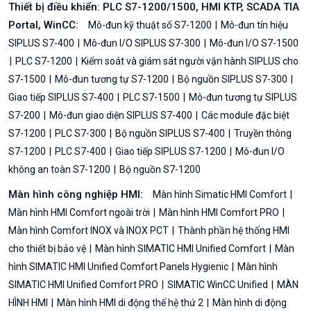
Thiết bị điều khiển: PLC S7-1200/1500, HMI KTP, SCADA TIA
Portal, WinCC:
Mô-đun kỹ thuật số S7-1200
Mô-đun tín hiệu
SIPLUS S7-400
Mô-đun I/O SIPLUS S7-300
Mô-đun I/O S7-1500
PLC S7-1200
Kiểm soát và giám sát người vận hành SIPLUS cho
S7-1500
Mô-đun tương tự S7-1200
Bộ nguồn SIPLUS S7-300
Giao tiếp SIPLUS S7-400
PLC S7-1500
Mô-đun tương tự SIPLUS
S7-200
Mô-đun giao diện SIPLUS S7-400
Các module đặc biệt
S7-1200
PLC S7-300
Bộ nguồn SIPLUS S7-400
Truyền thông
S7-1200
PLC S7-400
Giao tiếp SIPLUS S7-1200
Mô-đun I/O
không an toàn S7-1200
Bộ nguồn S7-1200
Màn hình công nghiệp HMI:
Màn hình Simatic HMI Comfort
Màn hình HMI Comfort ngoài trời
Màn hình HMI Comfort PRO
Màn hình Comfort INOX và INOX PCT
Thành phần hệ thống HMI
cho thiết bị bảo vệ
Màn hình SIMATIC HMI Unified Comfort
Màn
hình SIMATIC HMI Unified Comfort Panels Hygienic
Màn hình
SIMATIC HMI Unified Comfort PRO
SIMATIC WinCC Unified
MÀN
HÌNH HMI
Màn hình HMI di động thế hệ thứ 2
Màn hình di động