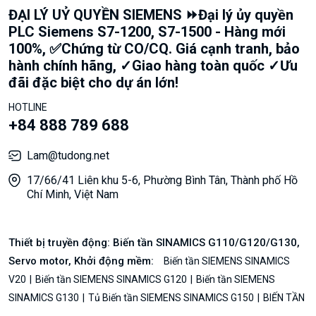
ĐẠI LÝ UỶ QUYỀN SIEMENS ⏩Đại lý ủy quyền
PLC Siemens S7-1200, S7-1500 - Hàng mới
100%, ✅Chứng từ CO/CQ. Giá cạnh tranh, bảo
hành chính hãng, ✓Giao hàng toàn quốc ✓Ưu
đãi đặc biệt cho dự án lớn!
HOTLINE
+84 888 789 688
Lam@tudong.net
17/66/41 Liên khu 5-6, Phường Bình Tân, Thành phố Hồ
Chí Minh, Việt Nam
Thiết bị truyền động: Biến tần SINAMICS G110/G120/G130,
Servo motor, Khởi động mềm:
Biến tần SIEMENS SINAMICS
V20
Biến tần SIEMENS SINAMICS G120
Biến tần SIEMENS
SINAMICS G130
Tủ Biến tần SIEMENS SINAMICS G150
BIẾN TẦN