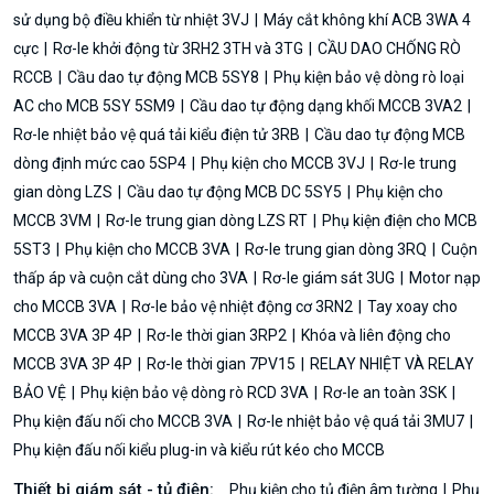
sử dụng bộ điều khiển từ nhiệt 3VJ
Máy cắt không khí ACB 3WA 4
cực
Rơ-le khởi động từ 3RH2 3TH và 3TG
CẦU DAO CHỐNG RÒ
RCCB
Cầu dao tự động MCB 5SY8
Phụ kiện bảo vệ dòng rò loại
AC cho MCB 5SY 5SM9
Cầu dao tự động dạng khối MCCB 3VA2
Rơ-le nhiệt bảo vệ quá tải kiểu điện tử 3RB
Cầu dao tự động MCB
dòng định mức cao 5SP4
Phụ kiện cho MCCB 3VJ
Rơ-le trung
gian dòng LZS
Cầu dao tự động MCB DC 5SY5
Phụ kiện cho
MCCB 3VM
Rơ-le trung gian dòng LZS RT
Phụ kiện điện cho MCB
5ST3
Phụ kiện cho MCCB 3VA
Rơ-le trung gian dòng 3RQ
Cuộn
thấp áp và cuộn cắt dùng cho 3VA
Rơ-le giám sát 3UG
Motor nạp
cho MCCB 3VA
Rơ-le bảo vệ nhiệt động cơ 3RN2
Tay xoay cho
MCCB 3VA 3P 4P
Rơ-le thời gian 3RP2
Khóa và liên động cho
MCCB 3VA 3P 4P
Rơ-le thời gian 7PV15
RELAY NHIỆT VÀ RELAY
BẢO VỆ
Phụ kiện bảo vệ dòng rò RCD 3VA
Rơ-le an toàn 3SK
Phụ kiện đấu nối cho MCCB 3VA
Rơ-le nhiệt bảo vệ quá tải 3MU7
Phụ kiện đấu nối kiểu plug-in và kiểu rút kéo cho MCCB
Thiết bị giám sát - tủ điện:
Phụ kiện cho tủ điện âm tường
Phụ