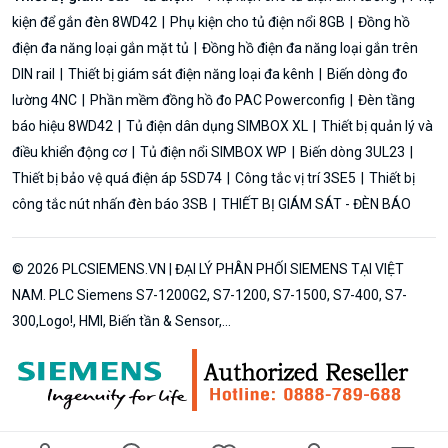
kiện để gắn đèn 8WD42
Phụ kiện cho tủ điện nổi 8GB
Đồng hồ
điện đa năng loại gắn mặt tủ
Đồng hồ điện đa năng loại gắn trên
DIN rail
Thiết bị giám sát điện năng loại đa kênh
Biến dòng đo
lường 4NC
Phần mềm đồng hồ đo PAC Powerconfig
Đèn tầng
báo hiệu 8WD42
Tủ điện dân dụng SIMBOX XL
Thiết bị quản lý và
điều khiển động cơ
Tủ điện nổi SIMBOX WP
Biến dòng 3UL23
Thiết bị bảo vệ quá điện áp 5SD74
Công tắc vị trí 3SE5
Thiết bị
công tắc nút nhấn đèn báo 3SB
THIẾT BỊ GIÁM SÁT - ĐÈN BÁO
© 2026 PLCSIEMENS.VN | ĐẠI LÝ PHÂN PHỐI SIEMENS TẠI VIỆT
NAM. PLC Siemens S7-1200G2, S7-1200, S7-1500, S7-400, S7-
300,Logo!, HMI, Biến tần & Sensor,...