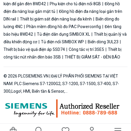
kiện để gắn đèn 8WD42
Phụ kiện cho tủ điện nổi 8GB
Đồng hồ
điện đa năng loại gắn mặt tủ
Đồng hồ điện đa năng loại gắn trên
DIN rail
Thiết bị giám sát điện năng loại đa kênh
Biến dòng đo
lường 4NC
Phần mềm đồng hồ đo PAC Powerconfig
Đèn tầng
báo hiệu 8WD42
Tủ điện dân dụng SIMBOX XL
Thiết bị quản lý và
điều khiển động cơ
Tủ điện nổi SIMBOX WP
Biến dòng 3UL23
Thiết bị bảo vệ quá điện áp 5SD74
Công tắc vị trí 3SE5
Thiết bị
công tắc nút nhấn đèn báo 3SB
THIẾT BỊ GIÁM SÁT - ĐÈN BÁO
© 2026 PLCSIEMENS.VN | ĐẠI LÝ PHÂN PHỐI SIEMENS TẠI VIỆT
NAM. PLC Siemens S7-1200G2, S7-1200, S7-1500, S7-400, S7-
300,Logo!, HMI, Biến tần & Sensor,...