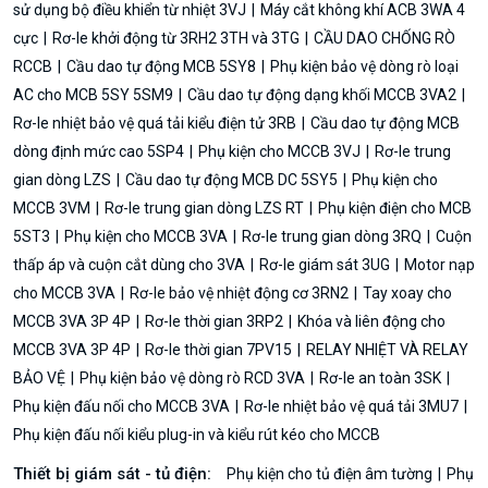
sử dụng bộ điều khiển từ nhiệt 3VJ
Máy cắt không khí ACB 3WA 4
cực
Rơ-le khởi động từ 3RH2 3TH và 3TG
CẦU DAO CHỐNG RÒ
RCCB
Cầu dao tự động MCB 5SY8
Phụ kiện bảo vệ dòng rò loại
AC cho MCB 5SY 5SM9
Cầu dao tự động dạng khối MCCB 3VA2
Rơ-le nhiệt bảo vệ quá tải kiểu điện tử 3RB
Cầu dao tự động MCB
dòng định mức cao 5SP4
Phụ kiện cho MCCB 3VJ
Rơ-le trung
gian dòng LZS
Cầu dao tự động MCB DC 5SY5
Phụ kiện cho
MCCB 3VM
Rơ-le trung gian dòng LZS RT
Phụ kiện điện cho MCB
5ST3
Phụ kiện cho MCCB 3VA
Rơ-le trung gian dòng 3RQ
Cuộn
thấp áp và cuộn cắt dùng cho 3VA
Rơ-le giám sát 3UG
Motor nạp
cho MCCB 3VA
Rơ-le bảo vệ nhiệt động cơ 3RN2
Tay xoay cho
MCCB 3VA 3P 4P
Rơ-le thời gian 3RP2
Khóa và liên động cho
MCCB 3VA 3P 4P
Rơ-le thời gian 7PV15
RELAY NHIỆT VÀ RELAY
BẢO VỆ
Phụ kiện bảo vệ dòng rò RCD 3VA
Rơ-le an toàn 3SK
Phụ kiện đấu nối cho MCCB 3VA
Rơ-le nhiệt bảo vệ quá tải 3MU7
Phụ kiện đấu nối kiểu plug-in và kiểu rút kéo cho MCCB
Thiết bị giám sát - tủ điện:
Phụ kiện cho tủ điện âm tường
Phụ