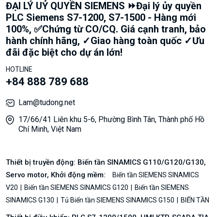
ĐẠI LÝ UỶ QUYỀN SIEMENS ⏩Đại lý ủy quyền
PLC Siemens S7-1200, S7-1500 - Hàng mới
100%, ✅Chứng từ CO/CQ. Giá cạnh tranh, bảo
hành chính hãng, ✓Giao hàng toàn quốc ✓Ưu
đãi đặc biệt cho dự án lớn!
HOTLINE
+84 888 789 688
Lam@tudong.net
17/66/41 Liên khu 5-6, Phường Bình Tân, Thành phố Hồ
Chí Minh, Việt Nam
Thiết bị truyền động: Biến tần SINAMICS G110/G120/G130,
Servo motor, Khởi động mềm:
Biến tần SIEMENS SINAMICS
V20
Biến tần SIEMENS SINAMICS G120
Biến tần SIEMENS
SINAMICS G130
Tủ Biến tần SIEMENS SINAMICS G150
BIẾN TẦN