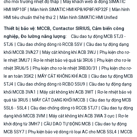
cho môi trường nhiệt độ thấp
Máy khách web di động SIMATIC
HMI IWP10F
Màn hình SIMATIC HMI KP8/KP8F/KP32F
Màn hình
HMI tiêu chuẩn thế hệ thứ 2
Màn hình SIMATIC HMI Unified
Thiết bị bảo vệ: MCCB, Contactor SIRIUS, Cảm biến công
nghiệp, Đo lường năng lượng:
Cầu dao tự động MCB 5TJ3 -
5TJ6
Cầu dao chống dòng rò RCCB 5SV
Cầu dao tự động dạng
khối MCCB 3VA27
Máy cắt không khí ACB 3WJ
Phụ kiện cho rơ-
le nhiệt 3MU7
Rơ-le nhiệt bảo vệ quá tải 3RU6
Phụ kiện cho rơ-le
nhiệt 3RU6/5
Phụ kiện cho rơ-le nhiệt 3RB30/31
Phụ kiện cho rơ-
le an toàn 3SK2
MÁY CẮT KHÔNG KHÍ ACB
Cầu dao tự động MCB
5TJ4
Cầu dao chống dòng rò RCBO 5SU9
Cầu dao tự động dạng
khối MCCB 3VA1
Máy cắt không khí ACB 3WT
Rơ-le nhiệt bảo vệ
quá tải 3RU5
MÁY CẮT DẠNG KHỐI MCCB
Cầu dao tự động MCB
5SL6 - 5SL4
Cầu dao chống dòng rò RCCB 5TJ7
Cầu dao tự động
dạng khối MCCB 3VM
Máy cắt không khí ACB 3WA 3 cực
Rơ-le
khởi động từ 3MH7
CẦU DAO TỰ ĐỘNG MCB
Cầu dao tự động
MCB 5SY7
Phụ kiện bảo vệ dòng rò loại AC cho MCB 5SL4
MCCB