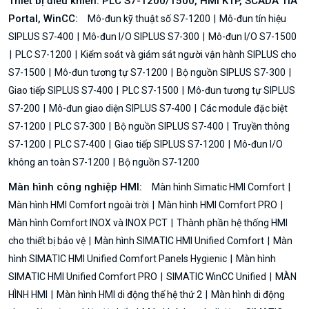
Thiết bị điều khiển: PLC S7-1200/1500, HMI KTP, SCADA TIA
Portal, WinCC:
Mô-đun kỹ thuật số S7-1200
Mô-đun tín hiệu
SIPLUS S7-400
Mô-đun I/O SIPLUS S7-300
Mô-đun I/O S7-1500
PLC S7-1200
Kiểm soát và giám sát người vận hành SIPLUS cho
S7-1500
Mô-đun tương tự S7-1200
Bộ nguồn SIPLUS S7-300
Giao tiếp SIPLUS S7-400
PLC S7-1500
Mô-đun tương tự SIPLUS
S7-200
Mô-đun giao diện SIPLUS S7-400
Các module đặc biệt
S7-1200
PLC S7-300
Bộ nguồn SIPLUS S7-400
Truyền thông
S7-1200
PLC S7-400
Giao tiếp SIPLUS S7-1200
Mô-đun I/O
không an toàn S7-1200
Bộ nguồn S7-1200
Màn hình công nghiệp HMI:
Màn hình Simatic HMI Comfort
Màn hình HMI Comfort ngoài trời
Màn hình HMI Comfort PRO
Màn hình Comfort INOX và INOX PCT
Thành phần hệ thống HMI
cho thiết bị bảo vệ
Màn hình SIMATIC HMI Unified Comfort
Màn
hình SIMATIC HMI Unified Comfort Panels Hygienic
Màn hình
SIMATIC HMI Unified Comfort PRO
SIMATIC WinCC Unified
MÀN
HÌNH HMI
Màn hình HMI di động thế hệ thứ 2
Màn hình di động