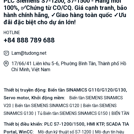
PLC Siemens S7-1200, S7-1500 - Hàng mới
100%, ✅Chứng từ CO/CQ. Giá cạnh tranh, bảo
hành chính hãng, ✓Giao hàng toàn quốc ✓Ưu
đãi đặc biệt cho dự án lớn!
HOTLINE
+84 888 789 688
Lam@tudong.net
17/66/41 Liên khu 5-6, Phường Bình Tân, Thành phố Hồ
Chí Minh, Việt Nam
Thiết bị truyền động: Biến tần SINAMICS G110/G120/G130,
Servo motor, Khởi động mềm:
Biến tần SIEMENS SINAMICS
V20
Biến tần SIEMENS SINAMICS G120
Biến tần SIEMENS
SINAMICS G130
Tủ Biến tần SIEMENS SINAMICS G150
BIẾN TẦN
Thiết bị điều khiển: PLC S7-1200/1500, HMI KTP, SCADA TIA
Portal, WinCC:
Mô-đun kỹ thuật số S7-1200
Mô-đun tín hiệu