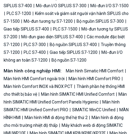
SIPLUS S7-400
Mô-đun I/O SIPLUS S7-300
Mô-đun I/O S7-1500
PLC S7-1200
Kiểm soát và giám sát người vận hành SIPLUS cho
S7-1500
Mô-đun tương tự S7-1200
Bộ nguồn SIPLUS S7-300
Giao tiếp SIPLUS S7-400
PLC S7-1500
Mô-đun tương tự SIPLUS
S7-200
Mô-đun giao diện SIPLUS S7-400
Các module đặc biệt
S7-1200
PLC S7-300
Bộ nguồn SIPLUS S7-400
Truyền thông
S7-1200
PLC S7-400
Giao tiếp SIPLUS S7-1200
Mô-đun I/O
không an toàn S7-1200
Bộ nguồn S7-1200
Màn hình công nghiệp HMI:
Màn hình Simatic HMI Comfort
Màn hình HMI Comfort ngoài trời
Màn hình HMI Comfort PRO
Màn hình Comfort INOX và INOX PCT
Thành phần hệ thống HMI
cho thiết bị bảo vệ
Màn hình SIMATIC HMI Unified Comfort
Màn
hình SIMATIC HMI Unified Comfort Panels Hygienic
Màn hình
SIMATIC HMI Unified Comfort PRO
SIMATIC WinCC Unified
MÀN
HÌNH HMI
Màn hình HMI di động thế hệ thứ 2
Màn hình di động
cho môi trường nhiệt độ thấp
Máy khách web di động SIMATIC
HMI IWP10F
Màn hình SIMATIC HMI KP8/KP8F/KP32F
Màn hình