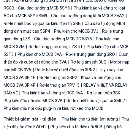
cực
Rơ-le khởi động từ 3RH2 3TH và 3TG
CẦU DAO CHỐNG RÒ
RCCB
Cầu dao tự động MCB 5SY8
Phụ kiện bảo vệ dòng rò loại
AC cho MCB 5SY 5SM9
Cầu dao tự động dạng khối MCCB 3VA2
Rơ-le nhiệt bảo vệ quá tải kiểu điện tử 3RB
Cầu dao tự động MCB
dòng định mức cao 5SP4
Phụ kiện cho MCCB 3VJ
Rơ-le trung
gian dòng LZS
Cầu dao tự động MCB DC 5SY5
Phụ kiện cho
MCCB 3VM
Rơ-le trung gian dòng LZS RT
Phụ kiện điện cho MCB
5ST3
Phụ kiện cho MCCB 3VA
Rơ-le trung gian dòng 3RQ
Cuộn
thấp áp và cuộn cắt dùng cho 3VA
Rơ-le giám sát 3UG
Motor nạp
cho MCCB 3VA
Rơ-le bảo vệ nhiệt động cơ 3RN2
Tay xoay cho
MCCB 3VA 3P 4P
Rơ-le thời gian 3RP2
Khóa và liên động cho
MCCB 3VA 3P 4P
Rơ-le thời gian 7PV15
RELAY NHIỆT VÀ RELAY
BẢO VỆ
Phụ kiện bảo vệ dòng rò RCD 3VA
Rơ-le an toàn 3SK
Phụ kiện đấu nối cho MCCB 3VA
Rơ-le nhiệt bảo vệ quá tải 3MU7
Phụ kiện đấu nối kiểu plug-in và kiểu rút kéo cho MCCB
Thiết bị giám sát - tủ điện:
Phụ kiện cho tủ điện âm tường
Phụ
kiện để gắn đèn 8WD42
Phụ kiện cho tủ điện nổi 8GB
Đồng hồ