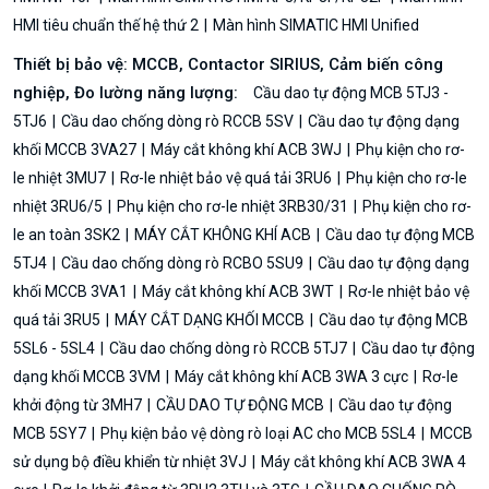
HMI tiêu chuẩn thế hệ thứ 2
Màn hình SIMATIC HMI Unified
Thiết bị bảo vệ: MCCB, Contactor SIRIUS, Cảm biến công
nghiệp, Đo lường năng lượng:
Cầu dao tự động MCB 5TJ3 -
5TJ6
Cầu dao chống dòng rò RCCB 5SV
Cầu dao tự động dạng
khối MCCB 3VA27
Máy cắt không khí ACB 3WJ
Phụ kiện cho rơ-
le nhiệt 3MU7
Rơ-le nhiệt bảo vệ quá tải 3RU6
Phụ kiện cho rơ-le
nhiệt 3RU6/5
Phụ kiện cho rơ-le nhiệt 3RB30/31
Phụ kiện cho rơ-
le an toàn 3SK2
MÁY CẮT KHÔNG KHÍ ACB
Cầu dao tự động MCB
5TJ4
Cầu dao chống dòng rò RCBO 5SU9
Cầu dao tự động dạng
khối MCCB 3VA1
Máy cắt không khí ACB 3WT
Rơ-le nhiệt bảo vệ
quá tải 3RU5
MÁY CẮT DẠNG KHỐI MCCB
Cầu dao tự động MCB
5SL6 - 5SL4
Cầu dao chống dòng rò RCCB 5TJ7
Cầu dao tự động
dạng khối MCCB 3VM
Máy cắt không khí ACB 3WA 3 cực
Rơ-le
khởi động từ 3MH7
CẦU DAO TỰ ĐỘNG MCB
Cầu dao tự động
MCB 5SY7
Phụ kiện bảo vệ dòng rò loại AC cho MCB 5SL4
MCCB
sử dụng bộ điều khiển từ nhiệt 3VJ
Máy cắt không khí ACB 3WA 4