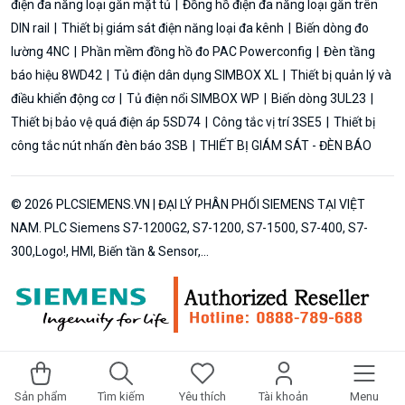
điện đa năng loại gắn mặt tủ
Đồng hồ điện đa năng loại gắn trên
DIN rail
Thiết bị giám sát điện năng loại đa kênh
Biến dòng đo
lường 4NC
Phần mềm đồng hồ đo PAC Powerconfig
Đèn tầng
báo hiệu 8WD42
Tủ điện dân dụng SIMBOX XL
Thiết bị quản lý và
điều khiển động cơ
Tủ điện nổi SIMBOX WP
Biến dòng 3UL23
Thiết bị bảo vệ quá điện áp 5SD74
Công tắc vị trí 3SE5
Thiết bị
công tắc nút nhấn đèn báo 3SB
THIẾT BỊ GIÁM SÁT - ĐÈN BÁO
© 2026 PLCSIEMENS.VN | ĐẠI LÝ PHÂN PHỐI SIEMENS TẠI VIỆT
NAM. PLC Siemens S7-1200G2, S7-1200, S7-1500, S7-400, S7-
300,Logo!, HMI, Biến tần & Sensor,...
Sản phẩm
Tìm kiếm
Yêu thích
Tài khoản
Menu