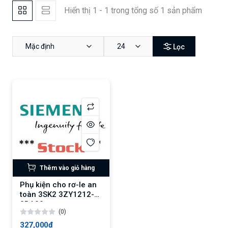
Hiển thị 1 - 1 trong tổng số 1 sản phẩm
Mặc định
24
Lọc
Thêm vào giỏ hàng
Phụ kiện cho rơ-le an
toàn 3SK2 3ZY1212-
2BA00
(0)
327,000₫