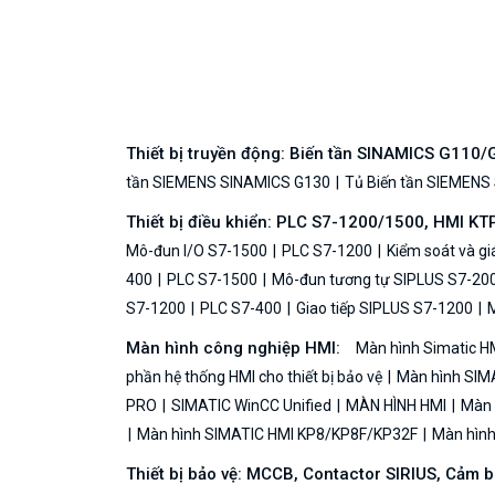
Thiết bị truyền động: Biến tần SINAMICS G110
tần SIEMENS SINAMICS G130
Tủ Biến tần SIEMENS
Thiết bị điều khiển: PLC S7-1200/1500, HMI KT
Mô-đun I/O S7-1500
PLC S7-1200
Kiểm soát và g
400
PLC S7-1500
Mô-đun tương tự SIPLUS S7-20
S7-1200
PLC S7-400
Giao tiếp SIPLUS S7-1200
M
Màn hình công nghiệp HMI:
Màn hình Simatic H
phần hệ thống HMI cho thiết bị bảo vệ
Màn hình SIMA
PRO
SIMATIC WinCC Unified
MÀN HÌNH HMI
Màn h
Màn hình SIMATIC HMI KP8/KP8F/KP32F
Màn hình 
Thiết bị bảo vệ: MCCB, Contactor SIRIUS, Cảm 