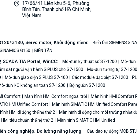
17/66/41 Liên khu 5-6, Phường
Bình Tân, Thành phố Hồ Chí Minh,
Việt Nam
/G120/G130, Servo motor, Khởi động mềm:
Biến tần SIEMENS SIN
 SINAMICS G150
BIẾN TẦN
P, SCADA TIA Portal, WinCC:
Mô-đun kỹ thuật số S7-1200
Mô-đun t
iám sát người vận hành SIPLUS cho S7-1500
Mô-đun tương tự S7-120
0
Mô-đun giao diện SIPLUS S7-400
Các module đặc biệt S7-1200
PL
ô-đun I/O không an toàn S7-1200
Bộ nguồn S7-1200
MI Comfort
Màn hình HMI Comfort ngoài trời
Màn hình HMI Comfort
TIC HMI Unified Comfort
Màn hình SIMATIC HMI Unified Comfort Pane
ình HMI di động thế hệ thứ 2
Màn hình di động cho môi trường nhiệt đ
HMI tiêu chuẩn thế hệ thứ 2
Màn hình SIMATIC HMI Unified
biến công nghiệp, Đo lường năng lượng:
Cầu dao tự động MCB 5TJ