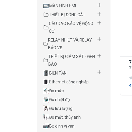
MÀN HÌNH HMI
THIẾT BỊ ĐÓNG CẮT
CẦU DAO BẢO VỆ ĐỘNG
CƠ
RELAY NHIỆT VÀ RELAY
BẢO VỆ
THIẾT BỊ GIÁM SÁT - ĐÈN
7
BÁO
2
BIẾN TẦN
Ethernet công nghiệp
4
Đo mức
Đo nhiệt độ
Đo lưu lượng
Đo mức thủy tĩnh
Bộ định vị van