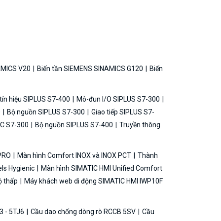
AMICS V20
Biến tần SIEMENS SINAMICS G120
Biến
ín hiệu SIPLUS S7-400
Mô-đun I/O SIPLUS S7-300
0
Bộ nguồn SIPLUS S7-300
Giao tiếp SIPLUS S7-
C S7-300
Bộ nguồn SIPLUS S7-400
Truyền thông
 PRO
Màn hình Comfort INOX và INOX PCT
Thành
ls Hygienic
Màn hình SIMATIC HMI Unified Comfort
ộ thấp
Máy khách web di động SIMATIC HMI IWP10F
3 - 5TJ6
Cầu dao chống dòng rò RCCB 5SV
Cầu