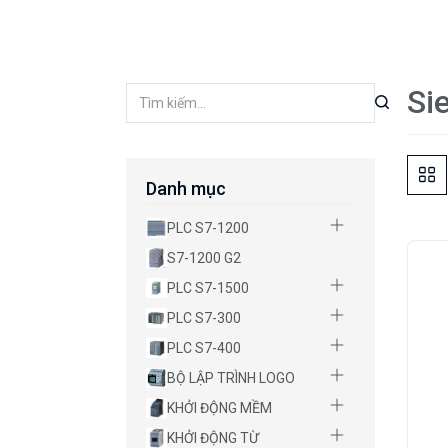
Si
Danh mục
PLC S7-1200
S7-1200 G2
PLC S7-1500
PLC S7-300
PLC S7-400
BỘ LẬP TRÌNH LOGO
KHỞI ĐỘNG MỀM
KHỞI ĐỘNG TỪ