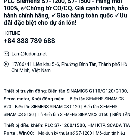
PLC Siemens S7-1200, S7-1500 - Hàng mới
100%, ✅Chứng từ CO/CQ. Giá cạnh tranh, bảo
hành chính hãng, ✓Giao hàng toàn quốc ✓Ưu
đãi đặc biệt cho dự án lớn!
HOTLINE
+84 888 789 688
Lam@tudong.net
17/66/41 Liên khu 5-6, Phường Bình Tân, Thành phố Hồ
Chí Minh, Việt Nam
Thiết bị truyền động: Biến tần SINAMICS G110/G120/G130,
Servo motor, Khởi động mềm:
Biến tần SIEMENS SINAMICS
V20
Biến tần SIEMENS SINAMICS G120
Biến tần SIEMENS
SINAMICS G130
Tủ Biến tần SIEMENS SINAMICS G150
BIẾN TẦN
Thiết bị điều khiển: PLC S7-1200/1500, HMI KTP, SCADA TIA
Portal, WinCC:
Mô-đun kỹ thuật số S7-1200
Mô-đun tín hiệu