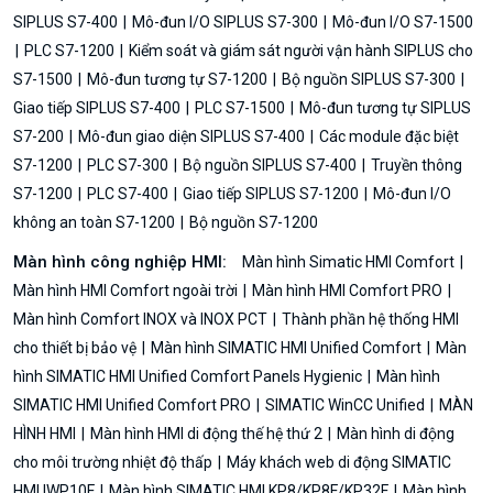
SIPLUS S7-400
Mô-đun I/O SIPLUS S7-300
Mô-đun I/O S7-1500
PLC S7-1200
Kiểm soát và giám sát người vận hành SIPLUS cho
S7-1500
Mô-đun tương tự S7-1200
Bộ nguồn SIPLUS S7-300
Giao tiếp SIPLUS S7-400
PLC S7-1500
Mô-đun tương tự SIPLUS
S7-200
Mô-đun giao diện SIPLUS S7-400
Các module đặc biệt
S7-1200
PLC S7-300
Bộ nguồn SIPLUS S7-400
Truyền thông
S7-1200
PLC S7-400
Giao tiếp SIPLUS S7-1200
Mô-đun I/O
không an toàn S7-1200
Bộ nguồn S7-1200
Màn hình công nghiệp HMI:
Màn hình Simatic HMI Comfort
Màn hình HMI Comfort ngoài trời
Màn hình HMI Comfort PRO
Màn hình Comfort INOX và INOX PCT
Thành phần hệ thống HMI
cho thiết bị bảo vệ
Màn hình SIMATIC HMI Unified Comfort
Màn
hình SIMATIC HMI Unified Comfort Panels Hygienic
Màn hình
SIMATIC HMI Unified Comfort PRO
SIMATIC WinCC Unified
MÀN
HÌNH HMI
Màn hình HMI di động thế hệ thứ 2
Màn hình di động
cho môi trường nhiệt độ thấp
Máy khách web di động SIMATIC
HMI IWP10F
Màn hình SIMATIC HMI KP8/KP8F/KP32F
Màn hình