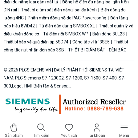
điện đa năng loại gắn mặt tủ
Đồng hồ điện đa năng loại gắn trên
DIN rail
Thiết bị giám sát điện năng loại đa kênh
Biến dòng đo
lường 4NC
Phần mềm đồng hồ đo PAC Powerconfig
Đèn tầng
báo hiệu 8WD42
Tủ điện dân dụng SIMBOX XL
Thiết bị quản lý và
điều khiển động cơ
Tủ điện nổi SIMBOX WP
Biến dòng 3UL23
Thiết bị bảo vệ quá điện áp 5SD74
Công tắc vị trí 3SE5
Thiết bị
công tắc nút nhấn đèn báo 3SB
THIẾT BỊ GIÁM SÁT - ĐÈN BÁO
© 2026 PLCSIEMENS.VN | ĐẠI LÝ PHÂN PHỐI SIEMENS TẠI VIỆT
NAM. PLC Siemens S7-1200G2, S7-1200, S7-1500, S7-400, S7-
300,Logo!, HMI, Biến tần & Sensor,...
Sản phẩm
Tìm kiếm
Yêu thích
Tài khoản
Menu