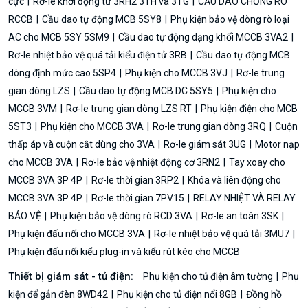
cực
Rơ-le khởi động từ 3RH2 3TH và 3TG
CẦU DAO CHỐNG RÒ
RCCB
Cầu dao tự động MCB 5SY8
Phụ kiện bảo vệ dòng rò loại
AC cho MCB 5SY 5SM9
Cầu dao tự động dạng khối MCCB 3VA2
Rơ-le nhiệt bảo vệ quá tải kiểu điện tử 3RB
Cầu dao tự động MCB
dòng định mức cao 5SP4
Phụ kiện cho MCCB 3VJ
Rơ-le trung
gian dòng LZS
Cầu dao tự động MCB DC 5SY5
Phụ kiện cho
MCCB 3VM
Rơ-le trung gian dòng LZS RT
Phụ kiện điện cho MCB
5ST3
Phụ kiện cho MCCB 3VA
Rơ-le trung gian dòng 3RQ
Cuộn
thấp áp và cuộn cắt dùng cho 3VA
Rơ-le giám sát 3UG
Motor nạp
cho MCCB 3VA
Rơ-le bảo vệ nhiệt động cơ 3RN2
Tay xoay cho
MCCB 3VA 3P 4P
Rơ-le thời gian 3RP2
Khóa và liên động cho
MCCB 3VA 3P 4P
Rơ-le thời gian 7PV15
RELAY NHIỆT VÀ RELAY
BẢO VỆ
Phụ kiện bảo vệ dòng rò RCD 3VA
Rơ-le an toàn 3SK
Phụ kiện đấu nối cho MCCB 3VA
Rơ-le nhiệt bảo vệ quá tải 3MU7
Phụ kiện đấu nối kiểu plug-in và kiểu rút kéo cho MCCB
Thiết bị giám sát - tủ điện:
Phụ kiện cho tủ điện âm tường
Phụ
kiện để gắn đèn 8WD42
Phụ kiện cho tủ điện nổi 8GB
Đồng hồ