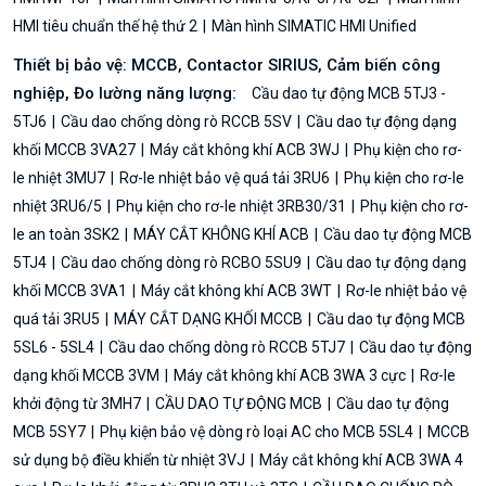
HMI tiêu chuẩn thế hệ thứ 2
Màn hình SIMATIC HMI Unified
Thiết bị bảo vệ: MCCB, Contactor SIRIUS, Cảm biến công
nghiệp, Đo lường năng lượng:
Cầu dao tự động MCB 5TJ3 -
5TJ6
Cầu dao chống dòng rò RCCB 5SV
Cầu dao tự động dạng
khối MCCB 3VA27
Máy cắt không khí ACB 3WJ
Phụ kiện cho rơ-
le nhiệt 3MU7
Rơ-le nhiệt bảo vệ quá tải 3RU6
Phụ kiện cho rơ-le
nhiệt 3RU6/5
Phụ kiện cho rơ-le nhiệt 3RB30/31
Phụ kiện cho rơ-
le an toàn 3SK2
MÁY CẮT KHÔNG KHÍ ACB
Cầu dao tự động MCB
5TJ4
Cầu dao chống dòng rò RCBO 5SU9
Cầu dao tự động dạng
khối MCCB 3VA1
Máy cắt không khí ACB 3WT
Rơ-le nhiệt bảo vệ
quá tải 3RU5
MÁY CẮT DẠNG KHỐI MCCB
Cầu dao tự động MCB
5SL6 - 5SL4
Cầu dao chống dòng rò RCCB 5TJ7
Cầu dao tự động
dạng khối MCCB 3VM
Máy cắt không khí ACB 3WA 3 cực
Rơ-le
khởi động từ 3MH7
CẦU DAO TỰ ĐỘNG MCB
Cầu dao tự động
MCB 5SY7
Phụ kiện bảo vệ dòng rò loại AC cho MCB 5SL4
MCCB
sử dụng bộ điều khiển từ nhiệt 3VJ
Máy cắt không khí ACB 3WA 4