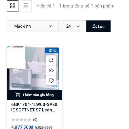
Hiển thị 1 - 1 trong tổng số 1 sản phẩm
Mặc định
24
Lọc
-30%
Thêm vào giỏ hàng
6GK1704-1LW00-3AE0
IE SOFTNET-S7 Lean
Upgrade Edition 2006
(0)
4,077,500₫
5,825,000₫