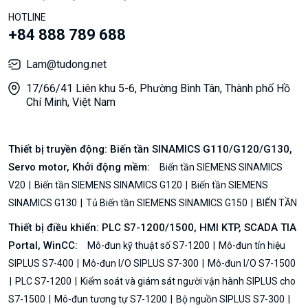
HOTLINE
+84 888 789 688
Lam@tudong.net
17/66/41 Liên khu 5-6, Phường Bình Tân, Thành phố Hồ
Chí Minh, Việt Nam
Thiết bị truyền động: Biến tần SINAMICS G110/G120/G130,
Servo motor, Khởi động mềm:
Biến tần SIEMENS SINAMICS
V20
Biến tần SIEMENS SINAMICS G120
Biến tần SIEMENS
SINAMICS G130
Tủ Biến tần SIEMENS SINAMICS G150
BIẾN TẦN
Thiết bị điều khiển: PLC S7-1200/1500, HMI KTP, SCADA TIA
Portal, WinCC:
Mô-đun kỹ thuật số S7-1200
Mô-đun tín hiệu
SIPLUS S7-400
Mô-đun I/O SIPLUS S7-300
Mô-đun I/O S7-1500
PLC S7-1200
Kiểm soát và giám sát người vận hành SIPLUS cho
S7-1500
Mô-đun tương tự S7-1200
Bộ nguồn SIPLUS S7-300