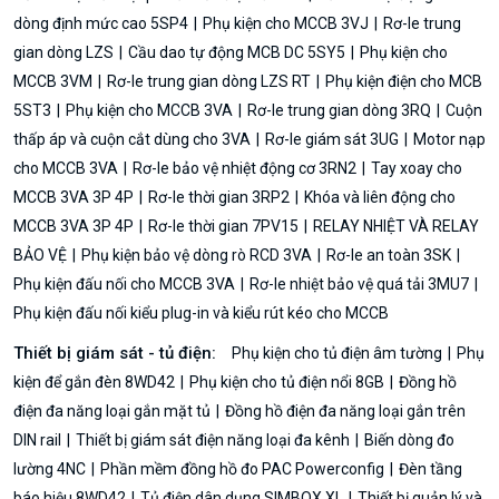
dòng định mức cao 5SP4
Phụ kiện cho MCCB 3VJ
Rơ-le trung
gian dòng LZS
Cầu dao tự động MCB DC 5SY5
Phụ kiện cho
MCCB 3VM
Rơ-le trung gian dòng LZS RT
Phụ kiện điện cho MCB
5ST3
Phụ kiện cho MCCB 3VA
Rơ-le trung gian dòng 3RQ
Cuộn
thấp áp và cuộn cắt dùng cho 3VA
Rơ-le giám sát 3UG
Motor nạp
cho MCCB 3VA
Rơ-le bảo vệ nhiệt động cơ 3RN2
Tay xoay cho
MCCB 3VA 3P 4P
Rơ-le thời gian 3RP2
Khóa và liên động cho
MCCB 3VA 3P 4P
Rơ-le thời gian 7PV15
RELAY NHIỆT VÀ RELAY
BẢO VỆ
Phụ kiện bảo vệ dòng rò RCD 3VA
Rơ-le an toàn 3SK
Phụ kiện đấu nối cho MCCB 3VA
Rơ-le nhiệt bảo vệ quá tải 3MU7
Phụ kiện đấu nối kiểu plug-in và kiểu rút kéo cho MCCB
Thiết bị giám sát - tủ điện:
Phụ kiện cho tủ điện âm tường
Phụ
kiện để gắn đèn 8WD42
Phụ kiện cho tủ điện nổi 8GB
Đồng hồ
điện đa năng loại gắn mặt tủ
Đồng hồ điện đa năng loại gắn trên
DIN rail
Thiết bị giám sát điện năng loại đa kênh
Biến dòng đo
lường 4NC
Phần mềm đồng hồ đo PAC Powerconfig
Đèn tầng
báo hiệu 8WD42
Tủ điện dân dụng SIMBOX XL
Thiết bị quản lý và