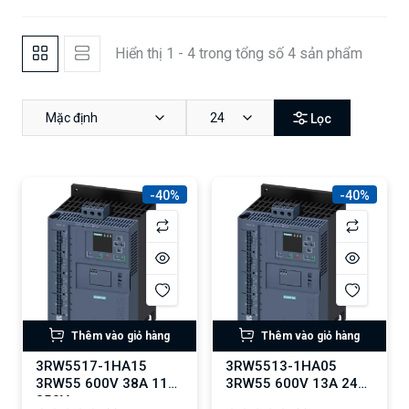
Hiển thị 1 - 4 trong tổng số 4 sản phẩm
Mặc định
24
Lọc
-40%
-40%
Thêm vào giỏ hàng
Thêm vào giỏ hàng
3RW5517-1HA15
3RW5513-1HA05
3RW55 600V 38A 110-
3RW55 600V 13A 24V
250V screw
screw