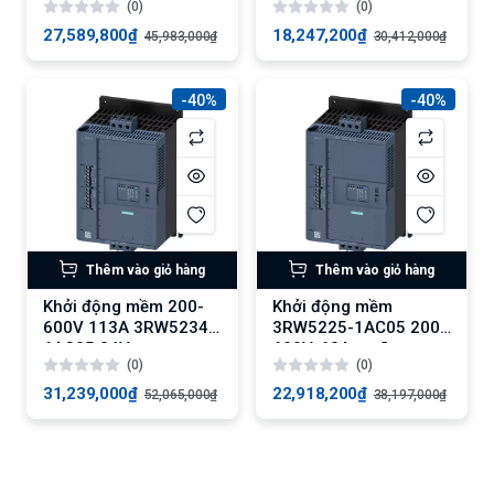
(0)
(0)
27,589,800₫
18,247,200₫
45,983,000₫
30,412,000₫
-40%
-40%
Thêm vào giỏ hàng
Thêm vào giỏ hàng
Khởi động mềm 200-
Khởi động mềm
600V 113A 3RW5234-
3RW5225-1AC05 200-
6AC05 24V
600V, 63A, ngõ ra
(0)
(0)
analog
31,239,000₫
22,918,200₫
52,065,000₫
38,197,000₫