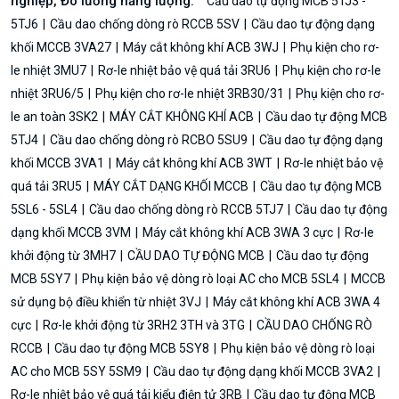
nghiệp, Đo lường năng lượng:
Cầu dao tự động MCB 5TJ3 -
5TJ6
Cầu dao chống dòng rò RCCB 5SV
Cầu dao tự động dạng
khối MCCB 3VA27
Máy cắt không khí ACB 3WJ
Phụ kiện cho rơ-
le nhiệt 3MU7
Rơ-le nhiệt bảo vệ quá tải 3RU6
Phụ kiện cho rơ-le
nhiệt 3RU6/5
Phụ kiện cho rơ-le nhiệt 3RB30/31
Phụ kiện cho rơ-
le an toàn 3SK2
MÁY CẮT KHÔNG KHÍ ACB
Cầu dao tự động MCB
5TJ4
Cầu dao chống dòng rò RCBO 5SU9
Cầu dao tự động dạng
khối MCCB 3VA1
Máy cắt không khí ACB 3WT
Rơ-le nhiệt bảo vệ
quá tải 3RU5
MÁY CẮT DẠNG KHỐI MCCB
Cầu dao tự động MCB
5SL6 - 5SL4
Cầu dao chống dòng rò RCCB 5TJ7
Cầu dao tự động
dạng khối MCCB 3VM
Máy cắt không khí ACB 3WA 3 cực
Rơ-le
khởi động từ 3MH7
CẦU DAO TỰ ĐỘNG MCB
Cầu dao tự động
MCB 5SY7
Phụ kiện bảo vệ dòng rò loại AC cho MCB 5SL4
MCCB
sử dụng bộ điều khiển từ nhiệt 3VJ
Máy cắt không khí ACB 3WA 4
cực
Rơ-le khởi động từ 3RH2 3TH và 3TG
CẦU DAO CHỐNG RÒ
RCCB
Cầu dao tự động MCB 5SY8
Phụ kiện bảo vệ dòng rò loại
AC cho MCB 5SY 5SM9
Cầu dao tự động dạng khối MCCB 3VA2
Rơ-le nhiệt bảo vệ quá tải kiểu điện tử 3RB
Cầu dao tự động MCB