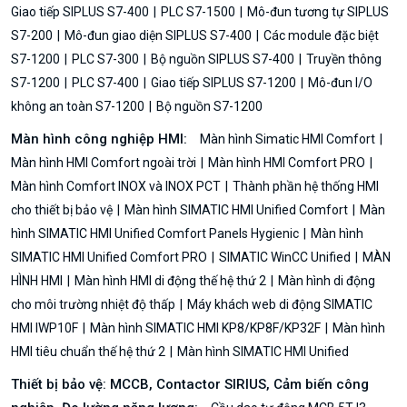
Giao tiếp SIPLUS S7-400
PLC S7-1500
Mô-đun tương tự SIPLUS
S7-200
Mô-đun giao diện SIPLUS S7-400
Các module đặc biệt
S7-1200
PLC S7-300
Bộ nguồn SIPLUS S7-400
Truyền thông
S7-1200
PLC S7-400
Giao tiếp SIPLUS S7-1200
Mô-đun I/O
không an toàn S7-1200
Bộ nguồn S7-1200
Màn hình công nghiệp HMI:
Màn hình Simatic HMI Comfort
Màn hình HMI Comfort ngoài trời
Màn hình HMI Comfort PRO
Màn hình Comfort INOX và INOX PCT
Thành phần hệ thống HMI
cho thiết bị bảo vệ
Màn hình SIMATIC HMI Unified Comfort
Màn
hình SIMATIC HMI Unified Comfort Panels Hygienic
Màn hình
SIMATIC HMI Unified Comfort PRO
SIMATIC WinCC Unified
MÀN
HÌNH HMI
Màn hình HMI di động thế hệ thứ 2
Màn hình di động
cho môi trường nhiệt độ thấp
Máy khách web di động SIMATIC
HMI IWP10F
Màn hình SIMATIC HMI KP8/KP8F/KP32F
Màn hình
HMI tiêu chuẩn thế hệ thứ 2
Màn hình SIMATIC HMI Unified
Thiết bị bảo vệ: MCCB, Contactor SIRIUS, Cảm biến công