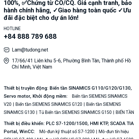
100%, ✅Chứng từ CO/CQ. Giá cạnh tranh, bảo
hành chính hãng, ✓Giao hàng toàn quốc ✓Ưu
đãi đặc biệt cho dự án lớn!
HOTLINE
+84 888 789 688
Lam@tudong.net
17/66/41 Liên khu 5-6, Phường Bình Tân, Thành phố Hồ
Chí Minh, Việt Nam
Thiết bị truyền động: Biến tần SINAMICS G110/G120/G130,
Servo motor, Khởi động mềm:
Biến tần SIEMENS SINAMICS
V20
Biến tần SIEMENS SINAMICS G120
Biến tần SIEMENS
SINAMICS G130
Tủ Biến tần SIEMENS SINAMICS G150
BIẾN TẦN
Thiết bị điều khiển: PLC S7-1200/1500, HMI KTP, SCADA TIA
Portal, WinCC:
Mô-đun kỹ thuật số S7-1200
Mô-đun tín hiệu