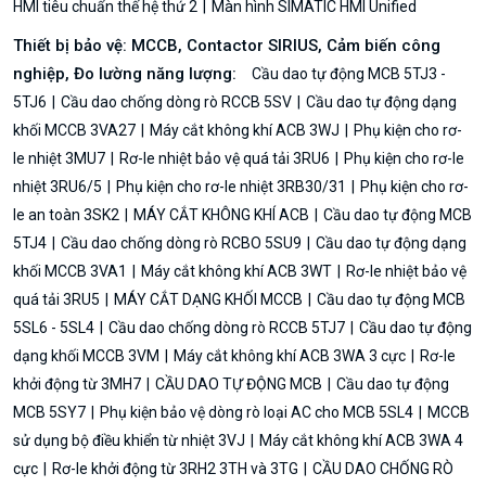
HMI tiêu chuẩn thế hệ thứ 2
Màn hình SIMATIC HMI Unified
Thiết bị bảo vệ: MCCB, Contactor SIRIUS, Cảm biến công
nghiệp, Đo lường năng lượng:
Cầu dao tự động MCB 5TJ3 -
5TJ6
Cầu dao chống dòng rò RCCB 5SV
Cầu dao tự động dạng
khối MCCB 3VA27
Máy cắt không khí ACB 3WJ
Phụ kiện cho rơ-
le nhiệt 3MU7
Rơ-le nhiệt bảo vệ quá tải 3RU6
Phụ kiện cho rơ-le
nhiệt 3RU6/5
Phụ kiện cho rơ-le nhiệt 3RB30/31
Phụ kiện cho rơ-
le an toàn 3SK2
MÁY CẮT KHÔNG KHÍ ACB
Cầu dao tự động MCB
5TJ4
Cầu dao chống dòng rò RCBO 5SU9
Cầu dao tự động dạng
khối MCCB 3VA1
Máy cắt không khí ACB 3WT
Rơ-le nhiệt bảo vệ
quá tải 3RU5
MÁY CẮT DẠNG KHỐI MCCB
Cầu dao tự động MCB
5SL6 - 5SL4
Cầu dao chống dòng rò RCCB 5TJ7
Cầu dao tự động
dạng khối MCCB 3VM
Máy cắt không khí ACB 3WA 3 cực
Rơ-le
khởi động từ 3MH7
CẦU DAO TỰ ĐỘNG MCB
Cầu dao tự động
MCB 5SY7
Phụ kiện bảo vệ dòng rò loại AC cho MCB 5SL4
MCCB
sử dụng bộ điều khiển từ nhiệt 3VJ
Máy cắt không khí ACB 3WA 4
cực
Rơ-le khởi động từ 3RH2 3TH và 3TG
CẦU DAO CHỐNG RÒ