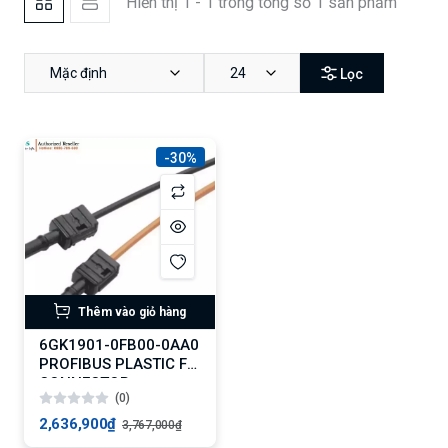
Hiển thị 1 - 1 trong tổng số 1 sản phẩm
Mặc định
24
Lọc
-30%
Thêm vào giỏ hàng
6GK1901-0FB00-0AA0
PROFIBUS PLASTIC FO
CONNECTOR
(0)
2,636,900₫
3,767,000₫