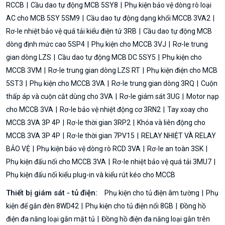
RCCB
Cầu dao tự động MCB 5SY8
Phụ kiện bảo vệ dòng rò loại
AC cho MCB 5SY 5SM9
Cầu dao tự động dạng khối MCCB 3VA2
Rơ-le nhiệt bảo vệ quá tải kiểu điện tử 3RB
Cầu dao tự động MCB
dòng định mức cao 5SP4
Phụ kiện cho MCCB 3VJ
Rơ-le trung
gian dòng LZS
Cầu dao tự động MCB DC 5SY5
Phụ kiện cho
MCCB 3VM
Rơ-le trung gian dòng LZS RT
Phụ kiện điện cho MCB
5ST3
Phụ kiện cho MCCB 3VA
Rơ-le trung gian dòng 3RQ
Cuộn
thấp áp và cuộn cắt dùng cho 3VA
Rơ-le giám sát 3UG
Motor nạp
cho MCCB 3VA
Rơ-le bảo vệ nhiệt động cơ 3RN2
Tay xoay cho
MCCB 3VA 3P 4P
Rơ-le thời gian 3RP2
Khóa và liên động cho
MCCB 3VA 3P 4P
Rơ-le thời gian 7PV15
RELAY NHIỆT VÀ RELAY
BẢO VỆ
Phụ kiện bảo vệ dòng rò RCD 3VA
Rơ-le an toàn 3SK
Phụ kiện đấu nối cho MCCB 3VA
Rơ-le nhiệt bảo vệ quá tải 3MU7
Phụ kiện đấu nối kiểu plug-in và kiểu rút kéo cho MCCB
Thiết bị giám sát - tủ điện:
Phụ kiện cho tủ điện âm tường
Phụ
kiện để gắn đèn 8WD42
Phụ kiện cho tủ điện nổi 8GB
Đồng hồ
điện đa năng loại gắn mặt tủ
Đồng hồ điện đa năng loại gắn trên