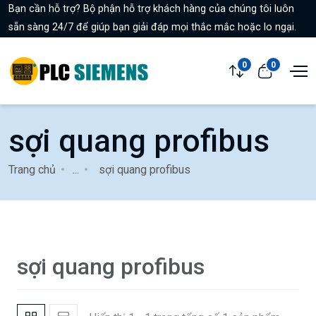
Bạn cần hỗ trợ? Bộ phận hỗ trợ khách hàng của chúng tôi luôn
sẵn sàng 24/7 để giúp bạn giải đáp mọi thắc mắc hoặc lo ngại.
0
0
sợi quang profibus
Trang chủ
...
sợi quang profibus
sợi quang profibus