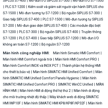
SIPLUS S7-400
Mô-đun I/O SIPLUS S7-300
Mô-đun I/O S7-1500
PLC S7-1200
Kiểm soát và giám sát người vận hành SIPLUS cho
S7-1500
Mô-đun tương tự S7-1200
Bộ nguồn SIPLUS S7-300
Giao tiếp SIPLUS S7-400
PLC S7-1500
Mô-đun tương tự SIPLUS
S7-200
Mô-đun giao diện SIPLUS S7-400
Các module đặc biệt
S7-1200
PLC S7-300
Bộ nguồn SIPLUS S7-400
Truyền thông
S7-1200
PLC S7-400
Giao tiếp SIPLUS S7-1200
Mô-đun I/O
không an toàn S7-1200
Bộ nguồn S7-1200
Màn hình công nghiệp HMI:
Màn hình Simatic HMI Comfort
Màn hình HMI Comfort ngoài trời
Màn hình HMI Comfort PRO
Màn hình Comfort INOX và INOX PCT
Thành phần hệ thống HMI
cho thiết bị bảo vệ
Màn hình SIMATIC HMI Unified Comfort
Màn
hình SIMATIC HMI Unified Comfort Panels Hygienic
Màn hình
SIMATIC HMI Unified Comfort PRO
SIMATIC WinCC Unified
MÀN
HÌNH HMI
Màn hình HMI di động thế hệ thứ 2
Màn hình di động
cho môi trường nhiệt độ thấp
Máy khách web di động SIMATIC
HMI IWP10F
Màn hình SIMATIC HMI KP8/KP8F/KP32F
Màn hình