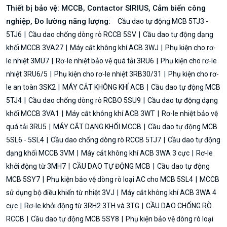
Thiết bị bảo vệ: MCCB, Contactor SIRIUS, Cảm biến công
nghiệp, Đo lường năng lượng:
Cầu dao tự động MCB 5TJ3 -
5TJ6
Cầu dao chống dòng rò RCCB 5SV
Cầu dao tự động dạng
khối MCCB 3VA27
Máy cắt không khí ACB 3WJ
Phụ kiện cho rơ-
le nhiệt 3MU7
Rơ-le nhiệt bảo vệ quá tải 3RU6
Phụ kiện cho rơ-le
nhiệt 3RU6/5
Phụ kiện cho rơ-le nhiệt 3RB30/31
Phụ kiện cho rơ-
le an toàn 3SK2
MÁY CẮT KHÔNG KHÍ ACB
Cầu dao tự động MCB
5TJ4
Cầu dao chống dòng rò RCBO 5SU9
Cầu dao tự động dạng
khối MCCB 3VA1
Máy cắt không khí ACB 3WT
Rơ-le nhiệt bảo vệ
quá tải 3RU5
MÁY CẮT DẠNG KHỐI MCCB
Cầu dao tự động MCB
5SL6 - 5SL4
Cầu dao chống dòng rò RCCB 5TJ7
Cầu dao tự động
dạng khối MCCB 3VM
Máy cắt không khí ACB 3WA 3 cực
Rơ-le
khởi động từ 3MH7
CẦU DAO TỰ ĐỘNG MCB
Cầu dao tự động
MCB 5SY7
Phụ kiện bảo vệ dòng rò loại AC cho MCB 5SL4
MCCB
sử dụng bộ điều khiển từ nhiệt 3VJ
Máy cắt không khí ACB 3WA 4
cực
Rơ-le khởi động từ 3RH2 3TH và 3TG
CẦU DAO CHỐNG RÒ
RCCB
Cầu dao tự động MCB 5SY8
Phụ kiện bảo vệ dòng rò loại