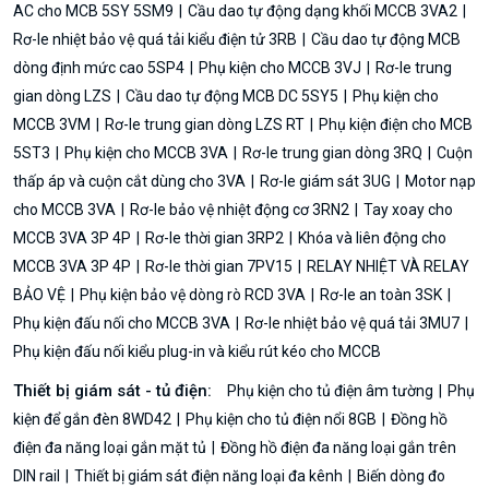
AC cho MCB 5SY 5SM9
Cầu dao tự động dạng khối MCCB 3VA2
Rơ-le nhiệt bảo vệ quá tải kiểu điện tử 3RB
Cầu dao tự động MCB
dòng định mức cao 5SP4
Phụ kiện cho MCCB 3VJ
Rơ-le trung
gian dòng LZS
Cầu dao tự động MCB DC 5SY5
Phụ kiện cho
MCCB 3VM
Rơ-le trung gian dòng LZS RT
Phụ kiện điện cho MCB
5ST3
Phụ kiện cho MCCB 3VA
Rơ-le trung gian dòng 3RQ
Cuộn
thấp áp và cuộn cắt dùng cho 3VA
Rơ-le giám sát 3UG
Motor nạp
cho MCCB 3VA
Rơ-le bảo vệ nhiệt động cơ 3RN2
Tay xoay cho
MCCB 3VA 3P 4P
Rơ-le thời gian 3RP2
Khóa và liên động cho
MCCB 3VA 3P 4P
Rơ-le thời gian 7PV15
RELAY NHIỆT VÀ RELAY
BẢO VỆ
Phụ kiện bảo vệ dòng rò RCD 3VA
Rơ-le an toàn 3SK
Phụ kiện đấu nối cho MCCB 3VA
Rơ-le nhiệt bảo vệ quá tải 3MU7
Phụ kiện đấu nối kiểu plug-in và kiểu rút kéo cho MCCB
Thiết bị giám sát - tủ điện:
Phụ kiện cho tủ điện âm tường
Phụ
kiện để gắn đèn 8WD42
Phụ kiện cho tủ điện nổi 8GB
Đồng hồ
điện đa năng loại gắn mặt tủ
Đồng hồ điện đa năng loại gắn trên
DIN rail
Thiết bị giám sát điện năng loại đa kênh
Biến dòng đo