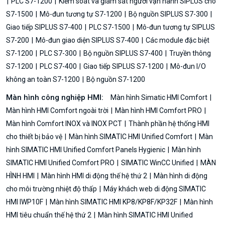
PLC S7-1200
Kiểm soát và giám sát người vận hành SIPLUS cho
S7-1500
Mô-đun tương tự S7-1200
Bộ nguồn SIPLUS S7-300
Giao tiếp SIPLUS S7-400
PLC S7-1500
Mô-đun tương tự SIPLUS
S7-200
Mô-đun giao diện SIPLUS S7-400
Các module đặc biệt
S7-1200
PLC S7-300
Bộ nguồn SIPLUS S7-400
Truyền thông
S7-1200
PLC S7-400
Giao tiếp SIPLUS S7-1200
Mô-đun I/O
không an toàn S7-1200
Bộ nguồn S7-1200
Màn hình công nghiệp HMI:
Màn hình Simatic HMI Comfort
Màn hình HMI Comfort ngoài trời
Màn hình HMI Comfort PRO
Màn hình Comfort INOX và INOX PCT
Thành phần hệ thống HMI
cho thiết bị bảo vệ
Màn hình SIMATIC HMI Unified Comfort
Màn
hình SIMATIC HMI Unified Comfort Panels Hygienic
Màn hình
SIMATIC HMI Unified Comfort PRO
SIMATIC WinCC Unified
MÀN
HÌNH HMI
Màn hình HMI di động thế hệ thứ 2
Màn hình di động
cho môi trường nhiệt độ thấp
Máy khách web di động SIMATIC
HMI IWP10F
Màn hình SIMATIC HMI KP8/KP8F/KP32F
Màn hình
HMI tiêu chuẩn thế hệ thứ 2
Màn hình SIMATIC HMI Unified