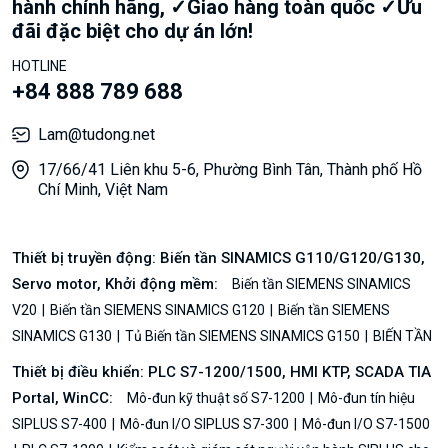
hành chính hãng, ✓Giao hàng toàn quốc ✓Ưu
đãi đặc biệt cho dự án lớn!
HOTLINE
+84 888 789 688
Lam@tudong.net
17/66/41 Liên khu 5-6, Phường Bình Tân, Thành phố Hồ
Chí Minh, Việt Nam
Thiết bị truyền động: Biến tần SINAMICS G110/G120/G130,
Servo motor, Khởi động mềm:
Biến tần SIEMENS SINAMICS
V20
Biến tần SIEMENS SINAMICS G120
Biến tần SIEMENS
SINAMICS G130
Tủ Biến tần SIEMENS SINAMICS G150
BIẾN TẦN
Thiết bị điều khiển: PLC S7-1200/1500, HMI KTP, SCADA TIA
Portal, WinCC:
Mô-đun kỹ thuật số S7-1200
Mô-đun tín hiệu
SIPLUS S7-400
Mô-đun I/O SIPLUS S7-300
Mô-đun I/O S7-1500