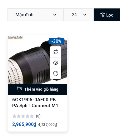
Mặc định
24
Lọc
-30%
Thêm vào giỏ hàng
6GK1905-0AF00 PB
PA SpliT Connect M12
Jack
(0)
2,965,900₫
4,237,000₫