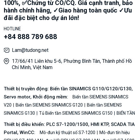
100%, ✅Chứng từ CO/CQ. Giá cạnh tranh, bảo
hành chính hãng, ✓Giao hàng toàn quốc ✓Ưu
đãi đặc biệt cho dự án lớn!
HOTLINE
+84 888 789 688
Lam@tudong.net
17/66/41 Liên khu 5-6, Phường Bình Tân, Thành phố Hồ
Chí Minh, Việt Nam
Thiết bị truyền động: Biến tần SINAMICS G110/G120/G130,
Servo motor, Khởi động mềm:
Biến tần SIEMENS SINAMICS
V20
Biến tần SIEMENS SINAMICS G120
Biến tần SIEMENS
SINAMICS G130
Tủ Biến tần SIEMENS SINAMICS G150
BIẾN TẦN
Thiết bị điều khiển: PLC S7-1200/1500, HMI KTP, SCADA TIA
Portal, WinCC:
Mô-đun kỹ thuật số S7-1200
Mô-đun tín hiệu