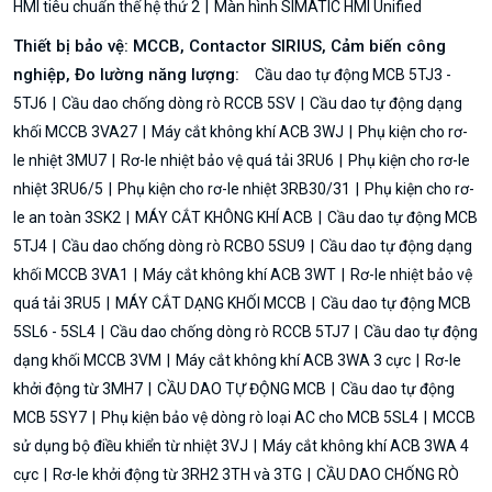
HMI tiêu chuẩn thế hệ thứ 2
Màn hình SIMATIC HMI Unified
Thiết bị bảo vệ: MCCB, Contactor SIRIUS, Cảm biến công
nghiệp, Đo lường năng lượng:
Cầu dao tự động MCB 5TJ3 -
5TJ6
Cầu dao chống dòng rò RCCB 5SV
Cầu dao tự động dạng
khối MCCB 3VA27
Máy cắt không khí ACB 3WJ
Phụ kiện cho rơ-
le nhiệt 3MU7
Rơ-le nhiệt bảo vệ quá tải 3RU6
Phụ kiện cho rơ-le
nhiệt 3RU6/5
Phụ kiện cho rơ-le nhiệt 3RB30/31
Phụ kiện cho rơ-
le an toàn 3SK2
MÁY CẮT KHÔNG KHÍ ACB
Cầu dao tự động MCB
5TJ4
Cầu dao chống dòng rò RCBO 5SU9
Cầu dao tự động dạng
khối MCCB 3VA1
Máy cắt không khí ACB 3WT
Rơ-le nhiệt bảo vệ
quá tải 3RU5
MÁY CẮT DẠNG KHỐI MCCB
Cầu dao tự động MCB
5SL6 - 5SL4
Cầu dao chống dòng rò RCCB 5TJ7
Cầu dao tự động
dạng khối MCCB 3VM
Máy cắt không khí ACB 3WA 3 cực
Rơ-le
khởi động từ 3MH7
CẦU DAO TỰ ĐỘNG MCB
Cầu dao tự động
MCB 5SY7
Phụ kiện bảo vệ dòng rò loại AC cho MCB 5SL4
MCCB
sử dụng bộ điều khiển từ nhiệt 3VJ
Máy cắt không khí ACB 3WA 4
cực
Rơ-le khởi động từ 3RH2 3TH và 3TG
CẦU DAO CHỐNG RÒ