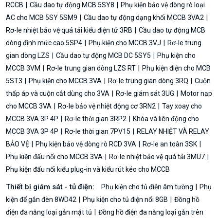
RCCB
Cầu dao tự động MCB 5SY8
Phụ kiện bảo vệ dòng rò loại
AC cho MCB 5SY 5SM9
Cầu dao tự động dạng khối MCCB 3VA2
Rơ-le nhiệt bảo vệ quá tải kiểu điện tử 3RB
Cầu dao tự động MCB
dòng định mức cao 5SP4
Phụ kiện cho MCCB 3VJ
Rơ-le trung
gian dòng LZS
Cầu dao tự động MCB DC 5SY5
Phụ kiện cho
MCCB 3VM
Rơ-le trung gian dòng LZS RT
Phụ kiện điện cho MCB
5ST3
Phụ kiện cho MCCB 3VA
Rơ-le trung gian dòng 3RQ
Cuộn
thấp áp và cuộn cắt dùng cho 3VA
Rơ-le giám sát 3UG
Motor nạp
cho MCCB 3VA
Rơ-le bảo vệ nhiệt động cơ 3RN2
Tay xoay cho
MCCB 3VA 3P 4P
Rơ-le thời gian 3RP2
Khóa và liên động cho
MCCB 3VA 3P 4P
Rơ-le thời gian 7PV15
RELAY NHIỆT VÀ RELAY
BẢO VỆ
Phụ kiện bảo vệ dòng rò RCD 3VA
Rơ-le an toàn 3SK
Phụ kiện đấu nối cho MCCB 3VA
Rơ-le nhiệt bảo vệ quá tải 3MU7
Phụ kiện đấu nối kiểu plug-in và kiểu rút kéo cho MCCB
Thiết bị giám sát - tủ điện:
Phụ kiện cho tủ điện âm tường
Phụ
kiện để gắn đèn 8WD42
Phụ kiện cho tủ điện nổi 8GB
Đồng hồ
điện đa năng loại gắn mặt tủ
Đồng hồ điện đa năng loại gắn trên