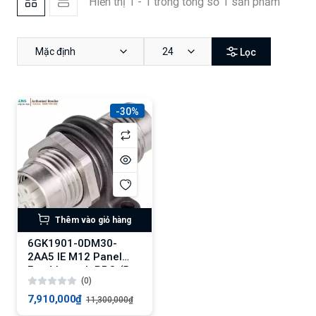
Hiển thị 1 - 1 trong tổng số 1 sản phẩm
Mặc định
24
Lọc
-30%
Thêm vào giỏ hàng
6GK1901-0DM30-
2AA5 IE M12 Panel
Feedthrough PRO (5
(0)
pieces)
7,910,000₫
11,300,000₫