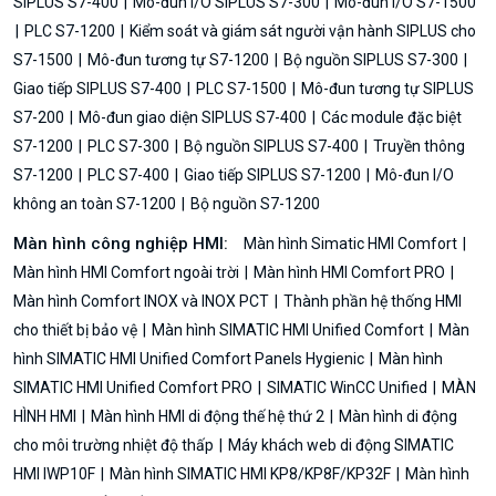
SIPLUS S7-400
Mô-đun I/O SIPLUS S7-300
Mô-đun I/O S7-1500
PLC S7-1200
Kiểm soát và giám sát người vận hành SIPLUS cho
S7-1500
Mô-đun tương tự S7-1200
Bộ nguồn SIPLUS S7-300
Giao tiếp SIPLUS S7-400
PLC S7-1500
Mô-đun tương tự SIPLUS
S7-200
Mô-đun giao diện SIPLUS S7-400
Các module đặc biệt
S7-1200
PLC S7-300
Bộ nguồn SIPLUS S7-400
Truyền thông
S7-1200
PLC S7-400
Giao tiếp SIPLUS S7-1200
Mô-đun I/O
không an toàn S7-1200
Bộ nguồn S7-1200
Màn hình công nghiệp HMI:
Màn hình Simatic HMI Comfort
Màn hình HMI Comfort ngoài trời
Màn hình HMI Comfort PRO
Màn hình Comfort INOX và INOX PCT
Thành phần hệ thống HMI
cho thiết bị bảo vệ
Màn hình SIMATIC HMI Unified Comfort
Màn
hình SIMATIC HMI Unified Comfort Panels Hygienic
Màn hình
SIMATIC HMI Unified Comfort PRO
SIMATIC WinCC Unified
MÀN
HÌNH HMI
Màn hình HMI di động thế hệ thứ 2
Màn hình di động
cho môi trường nhiệt độ thấp
Máy khách web di động SIMATIC
HMI IWP10F
Màn hình SIMATIC HMI KP8/KP8F/KP32F
Màn hình