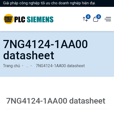
Giải pháp công nghiệp tối ưu cho doanh nghiệp hiện đại.
0
0
7NG4124-1AA00
datasheet
Trang chủ
...
7NG4124-1AA00 datasheet
7NG4124-1AA00 datasheet