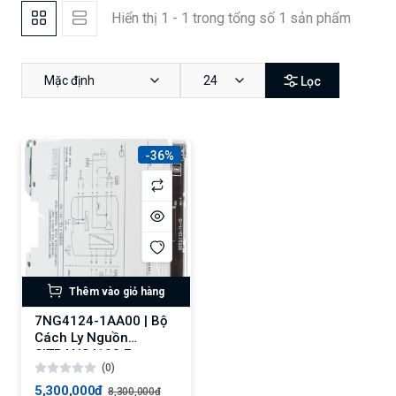
Hiển thị 1 - 1 trong tổng số 1 sản phẩm
Mặc định
24
Lọc
-36%
Thêm vào giỏ hàng
7NG4124-1AA00 | Bộ
Cách Ly Nguồn
SITRANS I100 Ex
(0)
Siemens Chính Hãng
5,300,000₫
8,300,000₫