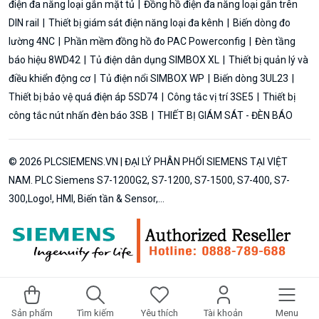
điện đa năng loại gắn mặt tủ
Đồng hồ điện đa năng loại gắn trên
DIN rail
Thiết bị giám sát điện năng loại đa kênh
Biến dòng đo
lường 4NC
Phần mềm đồng hồ đo PAC Powerconfig
Đèn tầng
báo hiệu 8WD42
Tủ điện dân dụng SIMBOX XL
Thiết bị quản lý và
điều khiển động cơ
Tủ điện nổi SIMBOX WP
Biến dòng 3UL23
Thiết bị bảo vệ quá điện áp 5SD74
Công tắc vị trí 3SE5
Thiết bị
công tắc nút nhấn đèn báo 3SB
THIẾT BỊ GIÁM SÁT - ĐÈN BÁO
© 2026 PLCSIEMENS.VN | ĐẠI LÝ PHÂN PHỐI SIEMENS TẠI VIỆT
NAM. PLC Siemens S7-1200G2, S7-1200, S7-1500, S7-400, S7-
300,Logo!, HMI, Biến tần & Sensor,...
Sản phẩm
Tìm kiếm
Yêu thích
Tài khoản
Menu