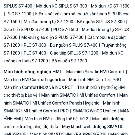
SIPLUS S7-400
Mô-đun I/O SIPLUS S7-300
Mô-đun I/O S7-1500
PLC S7-1200
Kiểm soát và giám sát người vận hành SIPLUS cho
S7-1500
Mô-đun tương tự S7-1200
Bộ nguồn SIPLUS S7-300
Giao tiếp SIPLUS S7-400
PLC S7-1500
Mô-đun tương tự SIPLUS
S7-200
Mô-đun giao diện SIPLUS S7-400
Các module đặc biệt
S7-1200
PLC S7-300
Bộ nguồn SIPLUS S7-400
Truyền thông
S7-1200
PLC S7-400
Giao tiếp SIPLUS S7-1200
Mô-đun I/O
không an toàn S7-1200
Bộ nguồn S7-1200
Màn hình công nghiệp HMI:
Màn hình Simatic HMI Comfort
Màn hình HMI Comfort ngoài trời
Màn hình HMI Comfort PRO
Màn hình Comfort INOX và INOX PCT
Thành phần hệ thống HMI
cho thiết bị bảo vệ
Màn hình SIMATIC HMI Unified Comfort
Màn
hình SIMATIC HMI Unified Comfort Panels Hygienic
Màn hình
SIMATIC HMI Unified Comfort PRO
SIMATIC WinCC Unified
MÀN
HÌNH HMI
Màn hình HMI di động thế hệ thứ 2
Màn hình di động
cho môi trường nhiệt độ thấp
Máy khách web di động SIMATIC
HMI IWP10F
Màn hình SIMATIC HMI KP8/KP8F/KP32F
Màn hình