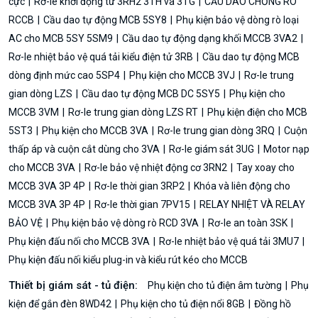
cực
Rơ-le khởi động từ 3RH2 3TH và 3TG
CẦU DAO CHỐNG RÒ
RCCB
Cầu dao tự động MCB 5SY8
Phụ kiện bảo vệ dòng rò loại
AC cho MCB 5SY 5SM9
Cầu dao tự động dạng khối MCCB 3VA2
Rơ-le nhiệt bảo vệ quá tải kiểu điện tử 3RB
Cầu dao tự động MCB
dòng định mức cao 5SP4
Phụ kiện cho MCCB 3VJ
Rơ-le trung
gian dòng LZS
Cầu dao tự động MCB DC 5SY5
Phụ kiện cho
MCCB 3VM
Rơ-le trung gian dòng LZS RT
Phụ kiện điện cho MCB
5ST3
Phụ kiện cho MCCB 3VA
Rơ-le trung gian dòng 3RQ
Cuộn
thấp áp và cuộn cắt dùng cho 3VA
Rơ-le giám sát 3UG
Motor nạp
cho MCCB 3VA
Rơ-le bảo vệ nhiệt động cơ 3RN2
Tay xoay cho
MCCB 3VA 3P 4P
Rơ-le thời gian 3RP2
Khóa và liên động cho
MCCB 3VA 3P 4P
Rơ-le thời gian 7PV15
RELAY NHIỆT VÀ RELAY
BẢO VỆ
Phụ kiện bảo vệ dòng rò RCD 3VA
Rơ-le an toàn 3SK
Phụ kiện đấu nối cho MCCB 3VA
Rơ-le nhiệt bảo vệ quá tải 3MU7
Phụ kiện đấu nối kiểu plug-in và kiểu rút kéo cho MCCB
Thiết bị giám sát - tủ điện:
Phụ kiện cho tủ điện âm tường
Phụ
kiện để gắn đèn 8WD42
Phụ kiện cho tủ điện nổi 8GB
Đồng hồ