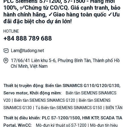
PLC Siemens S7-1200, S7-1500 - Hàng mới
100%, ✅Chứng từ CO/CQ. Giá cạnh tranh, bảo
hành chính hãng, ✓Giao hàng toàn quốc ✓Ưu
đãi đặc biệt cho dự án lớn!
HOTLINE
+84 888 789 688
Lam@tudong.net
17/66/41 Liên khu 5-6, Phường Bình Tân, Thành phố Hồ
Chí Minh, Việt Nam
Thiết bị truyền động: Biến tần SINAMICS G110/G120/G130,
Servo motor, Khởi động mềm:
Biến tần SIEMENS SINAMICS
V20
Biến tần SIEMENS SINAMICS G120
Biến tần SIEMENS
SINAMICS G130
Tủ Biến tần SIEMENS SINAMICS G150
BIẾN TẦN
Thiết bị điều khiển: PLC S7-1200/1500, HMI KTP, SCADA TIA
Portal, WinCC:
Mô-đun kỹ thuật số S7-1200
Mô-đun tín hiệu