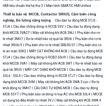
HMI tiêu chuẩn thế hệ thứ 2
Màn hình SIMATIC HMI Unified
Thiết bị bảo vệ: MCCB, Contactor SIRIUS, Cảm biến công
nghiệp, Đo lường năng lượng:
Cầu dao tự động MCB 5TJ3 -
5TJ6
Cầu dao chống dòng rò RCCB 5SV
Cầu dao tự động dạng
khối MCCB 3VA27
Máy cắt không khí ACB 3WJ
Phụ kiện cho rơ-
le nhiệt 3MU7
Rơ-le nhiệt bảo vệ quá tải 3RU6
Phụ kiện cho rơ-le
nhiệt 3RU6/5
Phụ kiện cho rơ-le nhiệt 3RB30/31
Phụ kiện cho rơ-
le an toàn 3SK2
MÁY CẮT KHÔNG KHÍ ACB
Cầu dao tự động MCB
5TJ4
Cầu dao chống dòng rò RCBO 5SU9
Cầu dao tự động dạng
khối MCCB 3VA1
Máy cắt không khí ACB 3WT
Rơ-le nhiệt bảo vệ
quá tải 3RU5
MÁY CẮT DẠNG KHỐI MCCB
Cầu dao tự động MCB
5SL6 - 5SL4
Cầu dao chống dòng rò RCCB 5TJ7
Cầu dao tự động
dạng khối MCCB 3VM
Máy cắt không khí ACB 3WA 3 cực
Rơ-le
khởi động từ 3MH7
CẦU DAO TỰ ĐỘNG MCB
Cầu dao tự động
MCB 5SY7
Phụ kiện bảo vệ dòng rò loại AC cho MCB 5SL4
MCCB
sử dụng bộ điều khiển từ nhiệt 3VJ
Máy cắt không khí ACB 3WA 4