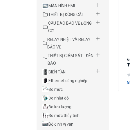
MÀN HÌNH HMI
THIẾT BỊ ĐÓNG CẮT
CẦU DAO BẢO VỆ ĐỘNG
CƠ
RELAY NHIỆT VÀ RELAY
BẢO VỆ
THIẾT BỊ GIÁM SÁT - ĐÈN
6
BÁO
T
BIẾN TẦN
Ethernet công nghiệp
8
Đo mức
Đo nhiệt độ
Đo lưu lượng
Đo mức thủy tĩnh
Bộ định vị van