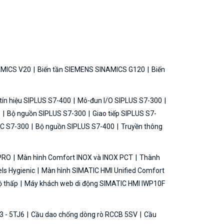
AMICS V20
Biến tần SIEMENS SINAMICS G120
Biến
ín hiệu SIPLUS S7-400
Mô-đun I/O SIPLUS S7-300
0
Bộ nguồn SIPLUS S7-300
Giao tiếp SIPLUS S7-
C S7-300
Bộ nguồn SIPLUS S7-400
Truyền thông
 PRO
Màn hình Comfort INOX và INOX PCT
Thành
ls Hygienic
Màn hình SIMATIC HMI Unified Comfort
ộ thấp
Máy khách web di động SIMATIC HMI IWP10F
3 - 5TJ6
Cầu dao chống dòng rò RCCB 5SV
Cầu