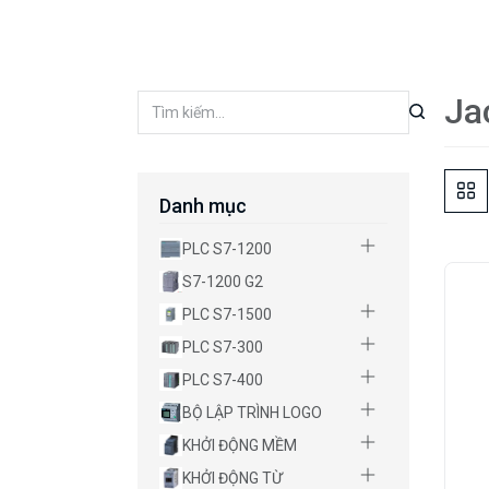
Ja
Danh mục
PLC S7-1200
S7-1200 G2
PLC S7-1500
PLC S7-300
PLC S7-400
BỘ LẬP TRÌNH LOGO
KHỞI ĐỘNG MỀM
KHỞI ĐỘNG TỪ