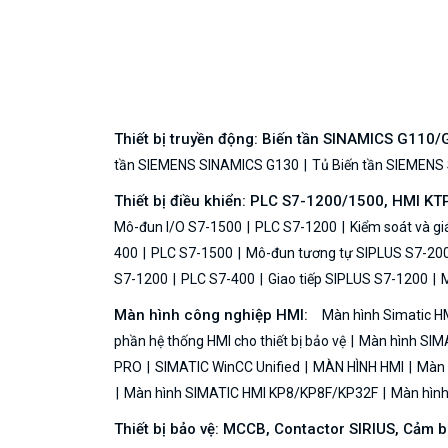
Thiết bị truyền động: Biến tần SINAMICS G110
tần SIEMENS SINAMICS G130
Tủ Biến tần SIEMENS
Thiết bị điều khiển: PLC S7-1200/1500, HMI KT
Mô-đun I/O S7-1500
PLC S7-1200
Kiểm soát và g
400
PLC S7-1500
Mô-đun tương tự SIPLUS S7-20
S7-1200
PLC S7-400
Giao tiếp SIPLUS S7-1200
M
Màn hình công nghiệp HMI:
Màn hình Simatic H
phần hệ thống HMI cho thiết bị bảo vệ
Màn hình SIMA
PRO
SIMATIC WinCC Unified
MÀN HÌNH HMI
Màn h
Màn hình SIMATIC HMI KP8/KP8F/KP32F
Màn hình 
Thiết bị bảo vệ: MCCB, Contactor SIRIUS, Cảm 