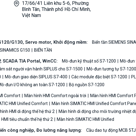
17/66/41 Liên khu 5-6, Phường
Bình Tân, Thành phố Hồ Chí Minh,
Việt Nam
/G120/G130, Servo motor, Khởi động mềm:
Biến tần SIEMENS SIN
 SINAMICS G150
BIẾN TẦN
P, SCADA TIA Portal, WinCC:
Mô-đun kỹ thuật số S7-1200
Mô-đun t
iám sát người vận hành SIPLUS cho S7-1500
Mô-đun tương tự S7-120
0
Mô-đun giao diện SIPLUS S7-400
Các module đặc biệt S7-1200
PL
ô-đun I/O không an toàn S7-1200
Bộ nguồn S7-1200
MI Comfort
Màn hình HMI Comfort ngoài trời
Màn hình HMI Comfort
TIC HMI Unified Comfort
Màn hình SIMATIC HMI Unified Comfort Pane
ình HMI di động thế hệ thứ 2
Màn hình di động cho môi trường nhiệt đ
HMI tiêu chuẩn thế hệ thứ 2
Màn hình SIMATIC HMI Unified
biến công nghiệp, Đo lường năng lượng:
Cầu dao tự động MCB 5TJ