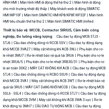
HÌNH HMI
Màn hình HMI di động thế hệ thứ 2
Màn hình di động
cho môi trường nhiệt độ thấp
Máy khách web di động SIMATIC
HMI IWP10F
Màn hình SIMATIC HMI KP8/KP8F/KP32F
Màn hình
HMI tiêu chuẩn thế hệ thứ 2
Màn hình SIMATIC HMI Unified
Thiết bị bảo vệ: MCCB, Contactor SIRIUS, Cảm biến công
nghiệp, Đo lường năng lượng:
Cầu dao tự động MCB 5TJ3 -
5TJ6
Cầu dao chống dòng rò RCCB 5SV
Cầu dao tự động dạng
khối MCCB 3VA27
Máy cắt không khí ACB 3WJ
Phụ kiện cho rơ-
le nhiệt 3MU7
Rơ-le nhiệt bảo vệ quá tải 3RU6
Phụ kiện cho rơ-le
nhiệt 3RU6/5
Phụ kiện cho rơ-le nhiệt 3RB30/31
Phụ kiện cho rơ-
le an toàn 3SK2
MÁY CẮT KHÔNG KHÍ ACB
Cầu dao tự động MCB
5TJ4
Cầu dao chống dòng rò RCBO 5SU9
Cầu dao tự động dạng
khối MCCB 3VA1
Máy cắt không khí ACB 3WT
Rơ-le nhiệt bảo vệ
quá tải 3RU5
MÁY CẮT DẠNG KHỐI MCCB
Cầu dao tự động MCB
5SL6 - 5SL4
Cầu dao chống dòng rò RCCB 5TJ7
Cầu dao tự động
dạng khối MCCB 3VM
Máy cắt không khí ACB 3WA 3 cực
Rơ-le
khởi động từ 3MH7
CẦU DAO TỰ ĐỘNG MCB
Cầu dao tự động