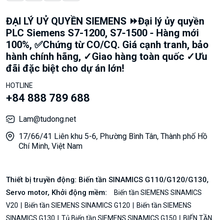
ĐẠI LÝ UỶ QUYỀN SIEMENS ⏩Đại lý ủy quyền
PLC Siemens S7-1200, S7-1500 - Hàng mới
100%, ✅Chứng từ CO/CQ. Giá cạnh tranh, bảo
hành chính hãng, ✓Giao hàng toàn quốc ✓Ưu
đãi đặc biệt cho dự án lớn!
HOTLINE
+84 888 789 688
Lam@tudong.net
17/66/41 Liên khu 5-6, Phường Bình Tân, Thành phố Hồ
Chí Minh, Việt Nam
Thiết bị truyền động: Biến tần SINAMICS G110/G120/G130,
Servo motor, Khởi động mềm:
Biến tần SIEMENS SINAMICS
V20
Biến tần SIEMENS SINAMICS G120
Biến tần SIEMENS
SINAMICS G130
Tủ Biến tần SIEMENS SINAMICS G150
BIẾN TẦN