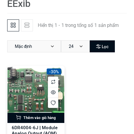
EExib
Hiển thị 1 - 1 trong tổng số 1 sản phẩm
Mặc định
24
Lọc
-30%
Thêm vào giỏ hàng
6DR4004-6J | Module
Analog Output (AOM)