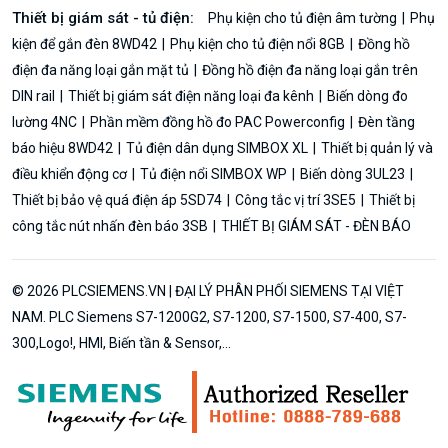
Thiết bị giám sát - tủ điện:
Phụ kiện cho tủ điện âm tường
Phụ
kiện để gắn đèn 8WD42
Phụ kiện cho tủ điện nổi 8GB
Đồng hồ
điện đa năng loại gắn mặt tủ
Đồng hồ điện đa năng loại gắn trên
DIN rail
Thiết bị giám sát điện năng loại đa kênh
Biến dòng đo
lường 4NC
Phần mềm đồng hồ đo PAC Powerconfig
Đèn tầng
báo hiệu 8WD42
Tủ điện dân dụng SIMBOX XL
Thiết bị quản lý và
điều khiển động cơ
Tủ điện nổi SIMBOX WP
Biến dòng 3UL23
Thiết bị bảo vệ quá điện áp 5SD74
Công tắc vị trí 3SE5
Thiết bị
công tắc nút nhấn đèn báo 3SB
THIẾT BỊ GIÁM SÁT - ĐÈN BÁO
© 2026 PLCSIEMENS.VN | ĐẠI LÝ PHÂN PHỐI SIEMENS TẠI VIỆT
NAM. PLC Siemens S7-1200G2, S7-1200, S7-1500, S7-400, S7-
300,Logo!, HMI, Biến tần & Sensor,...