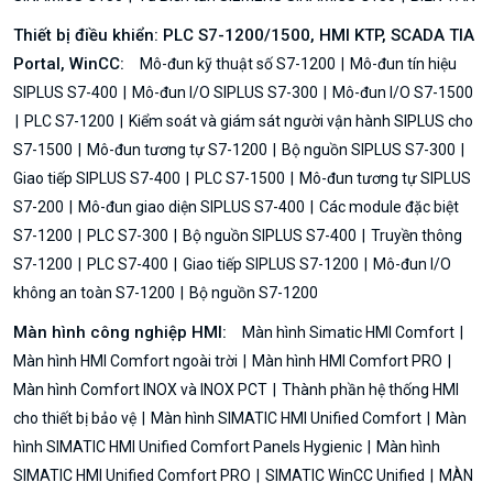
Thiết bị điều khiển: PLC S7-1200/1500, HMI KTP, SCADA TIA
Portal, WinCC:
Mô-đun kỹ thuật số S7-1200
Mô-đun tín hiệu
SIPLUS S7-400
Mô-đun I/O SIPLUS S7-300
Mô-đun I/O S7-1500
PLC S7-1200
Kiểm soát và giám sát người vận hành SIPLUS cho
S7-1500
Mô-đun tương tự S7-1200
Bộ nguồn SIPLUS S7-300
Giao tiếp SIPLUS S7-400
PLC S7-1500
Mô-đun tương tự SIPLUS
S7-200
Mô-đun giao diện SIPLUS S7-400
Các module đặc biệt
S7-1200
PLC S7-300
Bộ nguồn SIPLUS S7-400
Truyền thông
S7-1200
PLC S7-400
Giao tiếp SIPLUS S7-1200
Mô-đun I/O
không an toàn S7-1200
Bộ nguồn S7-1200
Màn hình công nghiệp HMI:
Màn hình Simatic HMI Comfort
Màn hình HMI Comfort ngoài trời
Màn hình HMI Comfort PRO
Màn hình Comfort INOX và INOX PCT
Thành phần hệ thống HMI
cho thiết bị bảo vệ
Màn hình SIMATIC HMI Unified Comfort
Màn
hình SIMATIC HMI Unified Comfort Panels Hygienic
Màn hình
SIMATIC HMI Unified Comfort PRO
SIMATIC WinCC Unified
MÀN