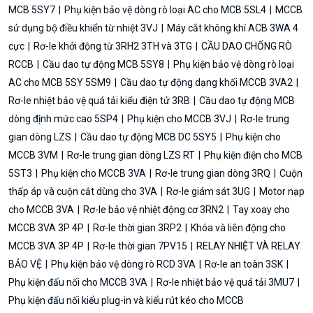
MCB 5SY7
Phụ kiện bảo vệ dòng rò loại AC cho MCB 5SL4
MCCB
sử dụng bộ điều khiển từ nhiệt 3VJ
Máy cắt không khí ACB 3WA 4
cực
Rơ-le khởi động từ 3RH2 3TH và 3TG
CẦU DAO CHỐNG RÒ
RCCB
Cầu dao tự động MCB 5SY8
Phụ kiện bảo vệ dòng rò loại
AC cho MCB 5SY 5SM9
Cầu dao tự động dạng khối MCCB 3VA2
Rơ-le nhiệt bảo vệ quá tải kiểu điện tử 3RB
Cầu dao tự động MCB
dòng định mức cao 5SP4
Phụ kiện cho MCCB 3VJ
Rơ-le trung
gian dòng LZS
Cầu dao tự động MCB DC 5SY5
Phụ kiện cho
MCCB 3VM
Rơ-le trung gian dòng LZS RT
Phụ kiện điện cho MCB
5ST3
Phụ kiện cho MCCB 3VA
Rơ-le trung gian dòng 3RQ
Cuộn
thấp áp và cuộn cắt dùng cho 3VA
Rơ-le giám sát 3UG
Motor nạp
cho MCCB 3VA
Rơ-le bảo vệ nhiệt động cơ 3RN2
Tay xoay cho
MCCB 3VA 3P 4P
Rơ-le thời gian 3RP2
Khóa và liên động cho
MCCB 3VA 3P 4P
Rơ-le thời gian 7PV15
RELAY NHIỆT VÀ RELAY
BẢO VỆ
Phụ kiện bảo vệ dòng rò RCD 3VA
Rơ-le an toàn 3SK
Phụ kiện đấu nối cho MCCB 3VA
Rơ-le nhiệt bảo vệ quá tải 3MU7
Phụ kiện đấu nối kiểu plug-in và kiểu rút kéo cho MCCB